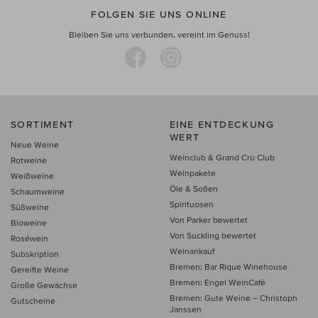
FOLGEN SIE UNS ONLINE
Bleiben Sie uns verbunden, vereint im Genuss!
SORTIMENT
EINE ENTDECKUNG
WERT
Neue Weine
Weinclub & Grand Cru Club
Rotweine
Weinpakete
Weißweine
Öle & Soßen
Schaumweine
Spirituosen
Süßweine
Von Parker bewertet
Bioweine
Von Suckling bewertet
Roséwein
Weinankauf
Subskription
Bremen: Bar Rique Winehouse
Gereifte Weine
Bremen: Engel WeinCafé
Große Gewächse
Bremen: Gute Weine – Christoph
Gutscheine
Janssen