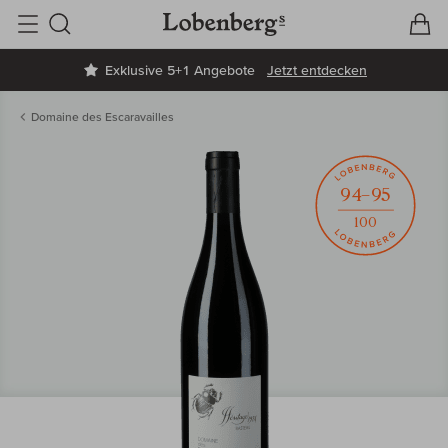
V
W
Suche
Exklusive 5+1 Angebote
Jetzt entdecken
Domaine des Escaravailles
94–95
100