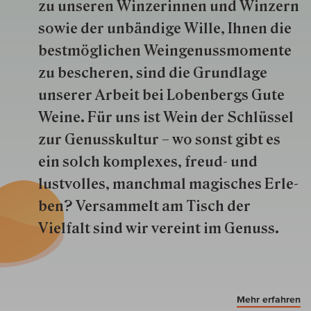
zu unseren Win­zer­innen und Win­zern
so­wie der un­bän­dige Wille, Ihnen die
best­mög­lich­en Wein­genuss­momente
zu besche­ren, sind die Grund­lage
unserer Arbeit bei Lobenbergs Gute
Weine. Für uns ist Wein der Schlüs­sel
zur Genuss­kultur – wo sonst gibt es
ein solch kom­plexes, freud- und
lustvolles, manchmal ma­gisch­es Er­le­
ben? Versammelt am Tisch der
Vielfalt sind wir ver­eint im Genuss.
Mehr erfahren