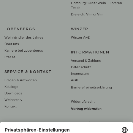
Hamburg: Guter Wein – Torsten
Tesch
Dreieich: Vini di Vini
LOBENBERGS
WINZER
Weinhändler des Jahres
Winzer A–Z
Über uns
Karriere bei Lobenbergs
INFORMATIONEN
Presse
Versand & Zahlung
Datenschutz
SERVICE & KONTAKT
Impressum
Fragen & Antworten
AGB
Kataloge
Barrierefreiheitserklärung
Downloads
Weinarchiv
Widerrufsrecht
Kontakt
Vertrag widerrufen
Alle Preise inkl. MwSt., zzgl. 5 €
Versand
– ab
60 € versand­kosten­
frei