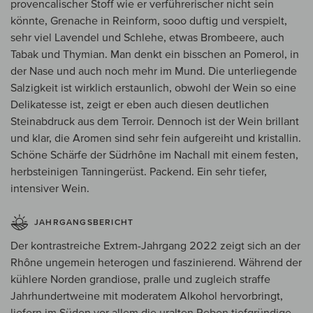
provencalischer Stoff wie er verführerischer nicht sein
könnte, Grenache in Reinform, sooo duftig und verspielt,
sehr viel Lavendel und Schlehe, etwas Brombeere, auch
Tabak und Thymian. Man denkt ein bisschen an Pomerol, in
der Nase und auch noch mehr im Mund. Die unterliegende
Salzigkeit ist wirklich erstaunlich, obwohl der Wein so eine
Delikatesse ist, zeigt er eben auch diesen deutlichen
Steinabdruck aus dem Terroir. Dennoch ist der Wein brillant
und klar, die Aromen sind sehr fein aufgereiht und kristallin.
Schöne Schärfe der Südrhône im Nachall mit einem festen,
herbsteinigen Tanningerüst. Packend. Ein sehr tiefer,
intensiver Wein.
JAHRGANGSBERICHT
Der kontrastreiche Extrem-Jahrgang 2022 zeigt sich an der
Rhône ungemein heterogen und faszinierend. Während der
kühlere Norden grandiose, pralle und zugleich straffe
Jahrhundertweine mit moderatem Alkohol hervorbringt,
liefern im Süden vor allem die uralten Reben tiefgründige,