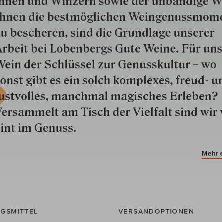
nnen und Win­zern so­wie der un­bän­dige Wi
hnen die best­mög­lich­en Wein­genuss­mom
u besche­ren, sind die Grund­lage unserer
rbeit bei Lobenbergs Gute Weine. Für uns
ein der Schlüs­sel zur Genuss­kultur – wo
onst gibt es ein solch kom­plexes, freud- u
ustvolles, manchmal ma­gisch­es Er­le­ben?
ersammelt am Tisch der Vielfalt sind wir 
int im Genuss.
Mehr 
GSMITTEL
VERSANDOPTIONEN