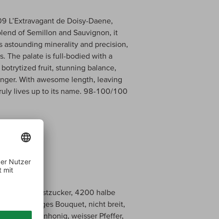
009 L’Extravagant de Doisy-Daene,
blend of Semillon and Sauvignon, it
s astounding minerality and precision,
. The palate is full-bodied with a
h botrytized fruit, stunning balance,
ginger. With awesome length, leaving
truly lives up to its name. 98-100/100
 235 Gramm Restzucker, 4200 halbe
Rand. Bombiges Bouquet, nicht breit,
ellen, Akazienhonig, weisser Pfeffer,