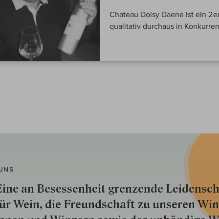
Chateau Doisy Daene ist ein 2
qualitativ durchaus in Konkurre
UNS
ine an Besessenheit gren­zende Lei­den­sch
ür Wein, die Freund­schaft zu unseren Win­