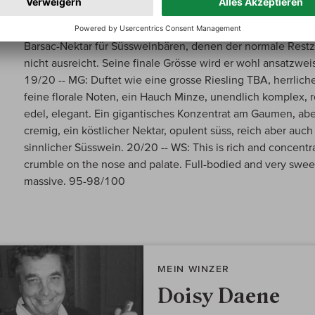
parfümierte Botrytis. Am Gaumen ein gewaltiges Süssepaket
über die Zunge fliesst, völlig komplex und sensationell aus
Barsac-Nektar für Süssweinbären, denen der normale Restz
nicht ausreicht. Seine finale Grösse wird er wohl ansatzwe
19/20 -- MG: Duftet wie eine grosse Riesling TBA, herrlich
feine florale Noten, ein Hauch Minze, unendlich komplex, r
edel, elegant. Ein gigantisches Konzentrat am Gaumen, aber
cremig, ein köstlicher Nektar, opulent süss, reich aber auch 
sinnlicher Süsswein. 20/20 -- WS: This is rich and concent
crumble on the nose and palate. Full-bodied and very swee
massive. 95-98/100
MEIN WINZER
Doisy Daene