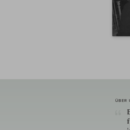
ÜBER 
E
f