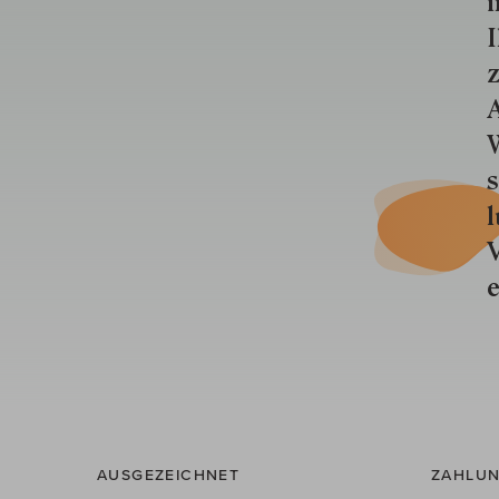
i
I
z
A
W
s
l
V
e
AUSGEZEICHNET
ZAHLUN