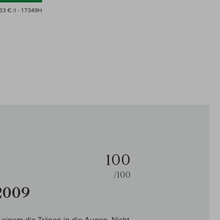
33 € /l
· 17349H
100
/100
2009
t einem die Tränen in die Augen. Nicht