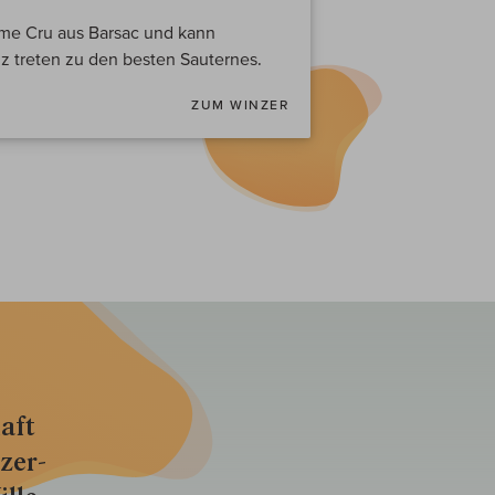
eme Cru aus Barsac und kann
nz treten zu den besten Sauternes.
ZUM WINZER
aft
zer­