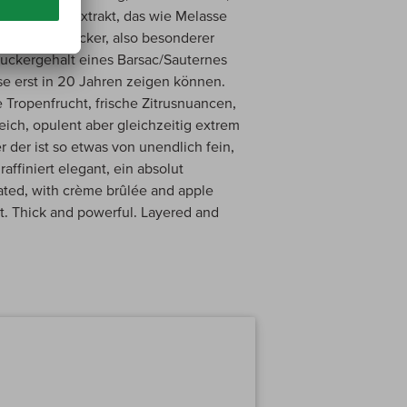
, molliges Extrakt, das wie Melasse
gelegt. Ein dicker, also besonderer
uckergehalt eines Barsac/Sauternes
ise erst in 20 Jahren zeigen können.
e Tropenfrucht, frische Zitrusnuancen,
eich, opulent aber gleichzeitig extrem
 der ist so etwas von unendlich fein,
raffiniert elegant, ein absolut
rated, with crème brûlée and apple
t. Thick and powerful. Layered and