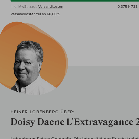
inkl. MwSt, zzgl.
Versandkosten
0,375 l·
733,
Versandkostenfrei ab 60,00 €
HEINER LOBENBERG ÜBER:
Doisy Daene L’Extravagance 
Lobenberg: Sattes Goldgelb. Die Intensität der Frucht treib