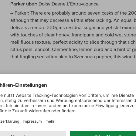
Parker über:
Doisy Daene L’Extravagance
-- Parker: There are probably around seven casks of the 2
although that may decrease a little after racking. An equal 
delivers a record 220gms residual sugar and yet still exude
with touches of clear honey, frangipane and cold wet stones
mellifluous texture, perfect acidity to slice through that ric
citrus peel, apricot, Clementine, lemon curd and a hint of 
that tingling sensation akin to Szechuan pepper, this wine 
Internet über:
Doisy Daene L’Extravagance
-- Internet: -- RG: 50 % Sémillon, 50 % Sauvignon Blanc,
Flaschen Gesamtproduktion. Intensives Gelb, leuchtender 
sondern mit gebündelter Power, viel weisser Pfirsich, Mirab