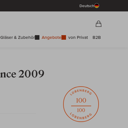
Deutsch
Vorschau War
Warenkorb
Gläser & Zubehör
Angebote
von Privat
B2B
ance 2009
100
100