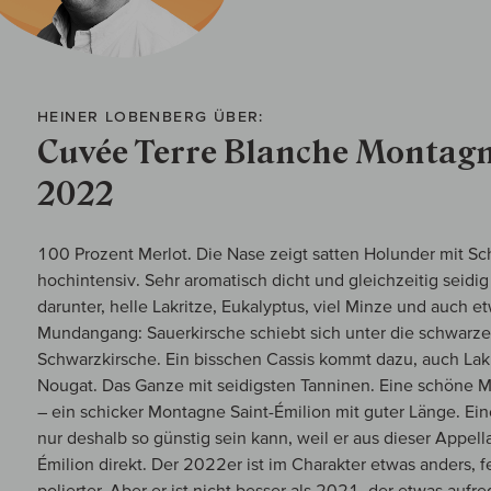
HEINER LOBENBERG ÜBER:
Cuvée Terre Blanche Montagn
2022
100 Prozent Merlot. Die Nase zeigt satten Holunder mit Sc
hochintensiv. Sehr aromatisch dicht und gleichzeitig seidi
darunter, helle Lakritze, Eukalyptus, viel Minze und auch e
Mundangang: Sauerkirsche schiebt sich unter die schwarze
Schwarzkirsche. Ein bisschen Cassis kommt dazu, auch Lakr
Nougat. Das Ganze mit seidigsten Tanninen. Eine schöne 
– ein schicker Montagne Saint-Émilion mit guter Länge. Ei
nur deshalb so günstig sein kann, weil er aus dieser Appell
Émilion direkt. Der 2022er ist im Charakter etwas anders, fe
polierter. Aber er ist nicht besser als 2021, der etwas aufr