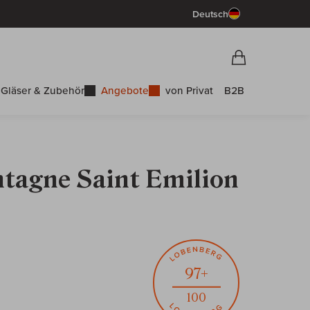
Deutsch
Vorschau War
Warenkorb
Gläser & Zubehör
Angebote
von Privat
B2B
ntagne Saint Emilion
97+
100