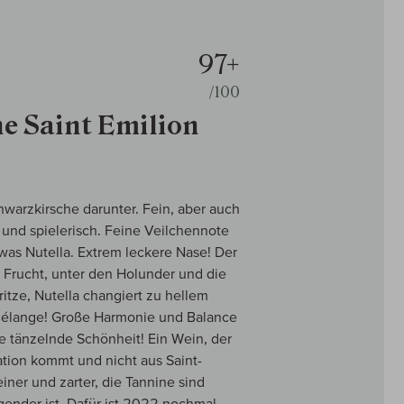
97+
/100
e Saint Emilion
hwarzkirsche darunter. Fein, aber auch
g und spielerisch. Feine Veilchennote
twas Nutella. Extrem leckere Nase! Der
 Frucht, unter den Holunder und die
itze, Nutella changiert zu hellem
Mélange! Große Harmonie und Balance
ne tänzelnde Schönheit! Ein Wein, der
ation kommt und nicht aus Saint-
iner und zarter, die Tannine sind
egender ist. Dafür ist 2022 nochmal