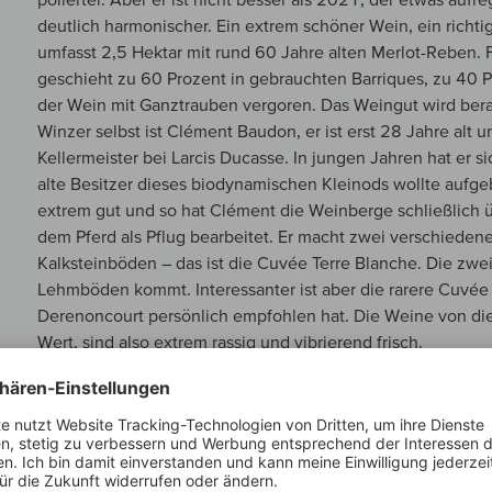
deutlich harmonischer. Ein extrem schöner Wein, ein richti
umfasst 2,5 Hektar mit rund 60 Jahre alten Merlot-Reben.
geschieht zu 60 Prozent in gebrauchten Barriques, zu 40 P
der Wein mit Ganztrauben vergoren. Das Weingut wird ber
Winzer selbst ist Clément Baudon, er ist erst 28 Jahre alt
Kellermeister bei Larcis Ducasse. In jungen Jahren hat er 
alte Besitzer dieses biodynamischen Kleinods wollte aufge
extrem gut und so hat Clément die Weinberge schließlich
dem Pferd als Pflug bearbeitet. Er macht zwei verschiede
Kalksteinböden – das ist die Cuvée Terre Blanche. Die zwei
Lehmböden kommt. Interessanter ist aber die rarere Cuvée 
Derenoncourt persönlich empfohlen hat. Die Weine von die
Wert, sind also extrem rassig und vibrierend frisch.
JAHRGANGSBERICHT
Der Ausnahme-Jahrgang 2022 gilt als eine der konzentriert
Zeiten – trotz extremer Sommerhitze bestechen die Top-W
überraschend tiefen Säurestruktur und beispiellosem Lager