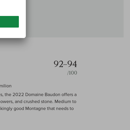
92–94
/100
milion
oils, the 2022 Domaine Baudon offers a
flowers, and crushed stone. Medium to
hockingly good Montagne that needs to