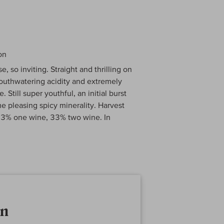
on
, so inviting. Straight and thrilling on
mouthwatering acidity and extremely
. Still super youthful, an initial burst
me pleasing spicy minerality. Harvest
33% one wine, 33% two wine. In
on