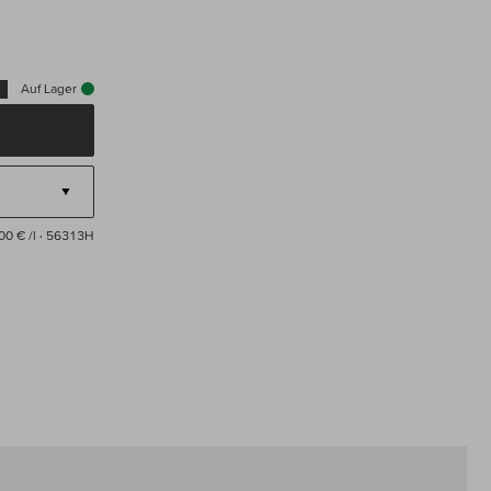
Auf Lager
00 € /l
· 56313H