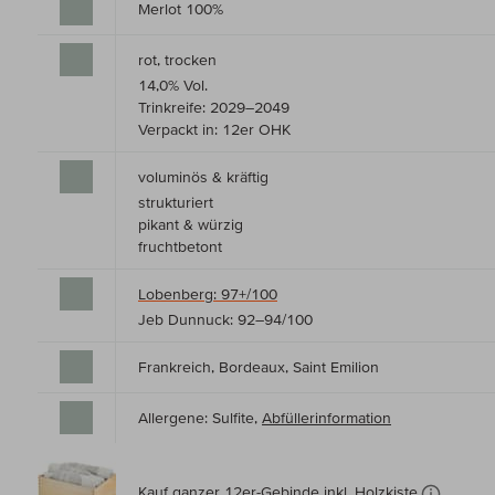
Merlot 100%
rot, trocken
14,0% Vol.
Trinkreife: 2029–2049
Verpackt in: 12er OHK
voluminös & kräftig
strukturiert
pikant & würzig
fruchtbetont
Lobenberg: 97+/100
Jeb Dunnuck: 92–94/100
Frankreich, Bordeaux, Saint Emilion
Allergene: Sulfite,
Abfüllerinformation
Kauf ganzer 12er-Gebinde inkl. Holzkiste