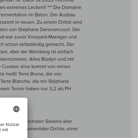
ges extremes Leckerli! *** Die Domaine
 Fermentation im Beton. Der Ausbau
rozent in neuen. Zu einem Drittel wird
aten von Stéphane Derenoncourt. Der
 und war zuvor Vineyard-Manager und
sich schon selbständig gemacht. Der
ben, aber der Weinberg ist einfach
 übernommen. Alles Biodyn und mit
ne Cuvées: eine kommt von reinen
te heißt Terre Brune, die von
Terre Blanche, die mir Stéphane
sem Terroir haben nur 3,2 als PH
esten und reichsten Saisons aller
eine mit monumentaler Dichte, einer
potenzial.