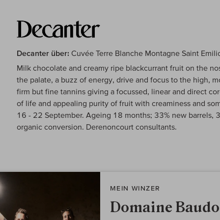
Decanter über:
Cuvée Terre Blanche Montagne Saint Emili
Milk chocolate and creamy ripe blackcurrant fruit on the nose
the palate, a buzz of energy, drive and focus to the high, 
firm but fine tannins giving a focussed, linear and direct core
of life and appealing purity of fruit with creaminess and so
16 - 22 September. Ageing 18 months; 33% new barrels, 
organic conversion. Derenoncourt consultants.
MEIN WINZER
Domaine Baud