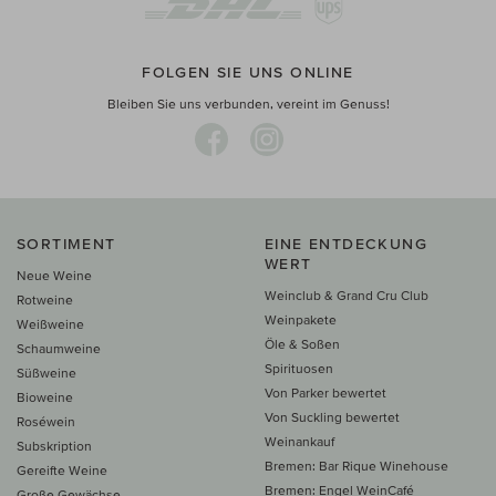
FOLGEN SIE UNS ONLINE
Bleiben Sie uns verbunden, vereint im Genuss!
SORTIMENT
EINE ENTDECKUNG
WERT
Neue Weine
Weinclub & Grand Cru Club
Rotweine
Weinpakete
Weißweine
Öle & Soßen
Schaumweine
Spirituosen
Süßweine
Von Parker bewertet
Bioweine
Von Suckling bewertet
Roséwein
Weinankauf
Subskription
Bremen: Bar Rique Winehouse
Gereifte Weine
Bremen: Engel WeinCafé
Große Gewächse