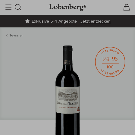
V
W
Suche
Exklusive 5+1 Angebote
Jetzt entdecken
Teyssier
94–95
100