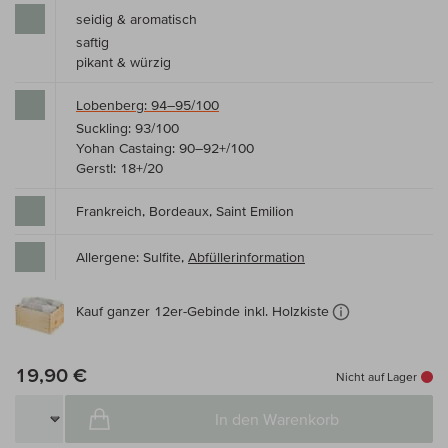
seidig & aromatisch
saftig
pikant & würzig
Lobenberg: 94–95/100
Suckling: 93/100
Yohan Castaing: 90–92+/100
Gerstl: 18+/20
Frankreich, Bordeaux, Saint Emilion
Allergene: Sulfite,
Abfüllerinformation
Kauf ganzer 12er-Gebinde inkl. Holzkiste
19,90 €
Nicht auf Lager
In den Warenkorb