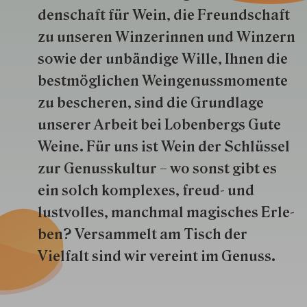
den­schaft für Wein, die Freund­schaft
zu unseren Win­zer­innen und Win­zern
so­wie der un­bän­dige Wille, Ihnen die
best­mög­lich­en Wein­genuss­momente
zu besche­ren, sind die Grund­lage
unserer Arbeit bei Lobenbergs Gute
Weine. Für uns ist Wein der Schlüs­sel
zur Genuss­kultur – wo sonst gibt es
ein solch kom­plexes, freud- und
lustvolles, manchmal ma­gisch­es Er­le­
ben? Versammelt am Tisch der
Vielfalt sind wir ver­eint im Genuss.