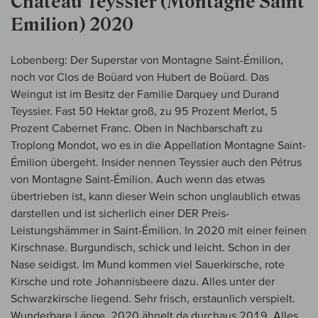
Chateau Teyssier (Montagne Saint
Emilion) 2020
Lobenberg: Der Superstar von Montagne Saint-Émilion,
noch vor Clos de Boüard von Hubert de Boüard. Das
Weingut ist im Besitz der Familie Darquey und Durand
Teyssier. Fast 50 Hektar groß, zu 95 Prozent Merlot, 5
Prozent Cabernet Franc. Oben in Nachbarschaft zu
Troplong Mondot, wo es in die Appellation Montagne Saint-
Émilion übergeht. Insider nennen Teyssier auch den Pétrus
von Montagne Saint-Émilion. Auch wenn das etwas
übertrieben ist, kann dieser Wein schon unglaublich etwas
darstellen und ist sicherlich einer DER Preis-
Leistungshämmer in Saint-Émilion. In 2020 mit einer feinen
Kirschnase. Burgundisch, schick und leicht. Schon in der
Nase seidigst. Im Mund kommen viel Sauerkirsche, rote
Kirsche und rote Johannisbeere dazu. Alles unter der
Schwarzkirsche liegend. Sehr frisch, erstaunlich verspielt.
Wunderbare Länge. 2020 ähnelt da durchaus 2019. Alles