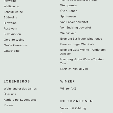
Rotweine
Weinpakete
Weißweine
Öle & Soßen
Schaumweine
Spirituosen
Süßweine
Von Parker bewertet
Bioweine
Von Suckling bewertet
Roséwein
Weinankauf
Subskription
Bremen: Bar Rique Winehouse
Gereifte Weine
Bremen: Engel WeinCafé
Große Gewächse
Bremen: Gute Weine – Christoph
Gutscheine
Janssen
Hamburg: Guter Wein – Torsten
Tesch
Dreieich: Vini di Vini
LOBENBERGS
WINZER
Weinhändler des Jahres
Winzer A–Z
Über uns
Karriere bei Lobenbergs
INFORMATIONEN
Presse
Versand & Zahlung