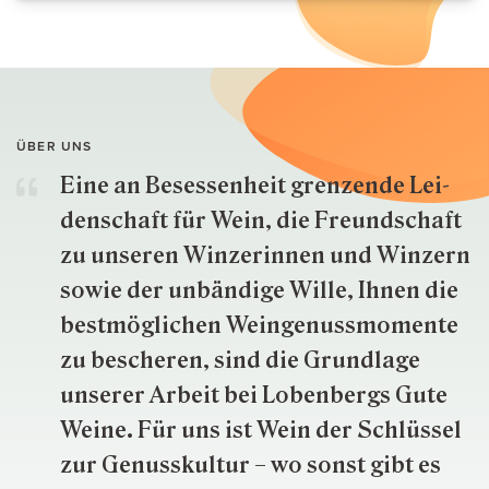
ÜBER UNS
Eine an Besessenheit gren­zende Lei­
den­schaft für Wein, die Freund­schaft
zu unseren Win­zer­innen und Win­zern
so­wie der un­bän­dige Wille, Ihnen die
best­mög­lich­en Wein­genuss­momente
zu besche­ren, sind die Grund­lage
unserer Arbeit bei Lobenbergs Gute
Weine. Für uns ist Wein der Schlüs­sel
zur Genuss­kultur – wo sonst gibt es