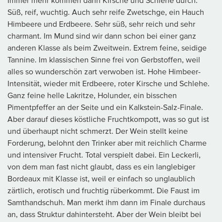
Immer mehr kommen dann Kirsche und Schlehe durch.
Süß, reif, wuchtig. Auch sehr reife Zwetschge, ein Hauch
Himbeere und Erdbeere. Sehr süß, sehr reich und sehr
charmant. Im Mund sind wir dann schon bei einer ganz
anderen Klasse als beim Zweitwein. Extrem feine, seidige
Tannine. Im klassischen Sinne frei von Gerbstoffen, weil
alles so wunderschön zart verwoben ist. Hohe Himbeer-
Intensität, wieder mit Erdbeere, roter Kirsche und Schlehe.
Ganz feine helle Lakritze, Holunder, ein bisschen
Pimentpfeffer an der Seite und ein Kalkstein-Salz-Finale.
Aber darauf dieses köstliche Fruchtkompott, was so gut ist
und überhaupt nicht schmerzt. Der Wein stellt keine
Forderung, belohnt den Trinker aber mit reichlich Charme
und intensiver Frucht. Total verspielt dabei. Ein Leckerli,
von dem man fast nicht glaubt, dass es ein langlebiger
Bordeaux mit Klasse ist, weil er einfach so unglaublich
zärtlich, erotisch und fruchtig rüberkommt. Die Faust im
Samthandschuh. Man merkt ihm dann im Finale durchaus
an, dass Struktur dahintersteht. Aber der Wein bleibt bei