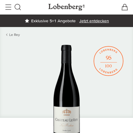
V
W
Suche
Exklusive 5+1 Angebote
Jetzt entdecken
Le Rey
95
100