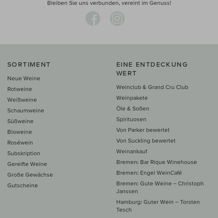
Bleiben Sie uns verbunden, vereint im Genuss!
SORTIMENT
EINE ENTDECKUNG
WERT
Neue Weine
Weinclub & Grand Cru Club
Rotweine
Weinpakete
Weißweine
Öle & Soßen
Schaumweine
Spirituosen
Süßweine
Von Parker bewertet
Bioweine
Von Suckling bewertet
Roséwein
Weinankauf
Subskription
Bremen: Bar Rique Winehouse
Gereifte Weine
Bremen: Engel WeinCafé
Große Gewächse
Bremen: Gute Weine – Christoph
Gutscheine
Janssen
Hamburg: Guter Wein – Torsten
Tesch