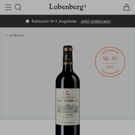
V
W
Suche
Exklusive 5+1 Angebote
Jetzt entdecken
Le Boscq
96–97
100