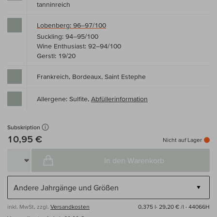
tanninreich
Lobenberg: 96–97/100
Suckling: 94–95/100
Wine Enthusiast: 92–94/100
Gerstl: 19/20
Frankreich, Bordeaux, Saint Estephe
Allergene: Sulfite,
Abfüllerinformation
Subskription
10,95 €
Nicht auf Lager
In den Warenkorb
inkl. MwSt, zzgl.
Versandkosten
0,375 l·
29,20 € /l
· 44066H