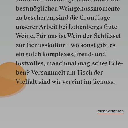
best­mög­lich­en Wein­genuss­momente
zu besche­ren, sind die Grund­lage
unserer Arbeit bei Lobenbergs Gute
Weine. Für uns ist Wein der Schlüs­sel
zur Genuss­kultur – wo sonst gibt es
ein solch kom­plexes, freud- und
lustvolles, manchmal ma­gisch­es Er­le­
ben? Versammelt am Tisch der
Vielfalt sind wir ver­eint im Genuss.
Mehr erfahren