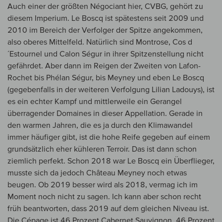
Auch einer der größten Négociant hier, CVBG, gehört zu
diesem Imperium. Le Boscq ist spätestens seit 2009 und
2010 im Bereich der Verfolger der Spitze angekommen,
also oberes Mittelfeld. Natürlich sind Montrose, Cos d
´Estournel und Calon Ségur in ihrer Spitzenstellung nicht
gefährdet. Aber dann im Reigen der Zweiten von Lafon-
Rochet bis Phélan Ségur, bis Meyney und eben Le Boscq
(gegebenfalls in der weiteren Verfolgung Lilian Ladouys), ist
es ein echter Kampf und mittlerweile ein Gerangel
überragender Domaines in dieser Appellation. Gerade in
den warmen Jahren, die es ja durch den Klimawandel
immer häufiger gibt, ist die hohe Reife gegeben auf einem
grundsätzlich eher kühleren Terroir. Das ist dann schon
ziemlich perfekt. Schon 2018 war Le Boscq ein Überflieger,
musste sich da jedoch Château Meyney noch etwas
beugen. Ob 2019 besser wird als 2018, vermag ich im
Moment noch nicht zu sagen. Ich kann aber schon recht
früh beantworten, dass 2019 auf dem gleichen Niveau ist.
Die Cépage ist 46 Prozent Cabernet Sauvignon, 46 Prozent