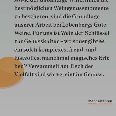
so­wie der un­bän­dige Wille, Ihnen die
best­mög­lich­en Wein­genuss­momente
zu besche­ren, sind die Grund­lage
unserer Arbeit bei Lobenbergs Gute
Weine. Für uns ist Wein der Schlüs­sel
zur Genuss­kultur – wo sonst gibt es
ein solch kom­plexes, freud- und
lustvolles, manchmal ma­gisch­es Er­le­
ben? Versammelt am Tisch der
Vielfalt sind wir ver­eint im Genuss.
Mehr erfahren