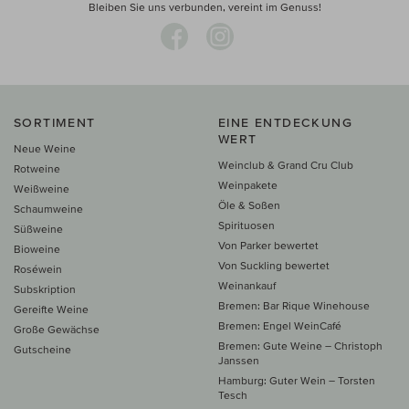
Bleiben Sie uns verbunden, vereint im Genuss!
SORTIMENT
EINE ENTDECKUNG
WERT
Neue Weine
Weinclub & Grand Cru Club
Rotweine
Weinpakete
Weißweine
Öle & Soßen
Schaumweine
Spirituosen
Süßweine
Von Parker bewertet
Bioweine
Von Suckling bewertet
Roséwein
Weinankauf
Subskription
Bremen: Bar Rique Winehouse
Gereifte Weine
Bremen: Engel WeinCafé
Große Gewächse
Bremen: Gute Weine – Christoph
Gutscheine
Janssen
Hamburg: Guter Wein – Torsten
Tesch