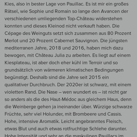
Kies, also in bester Lage von Pauillac. Es ist mir ein großes
Rätsel, wie Sophie und Romain so lange den Avancen der
verschiedenen umliegenden Top-Château widerstehen
konnten und dieses Kleinod nicht verkauft haben. Die
Cépage des Weinguts setzt sich zusammen aus 80 Prozent
Merlot und 20 Prozent Cabernet Sauvignon. Die jüngsten
mediterranen Jahre, 2018 und 2016, haben mich dazu
bewogen, mit Château Julia zu arbeiten. Es liegt auf einem
Kiesplateau, ist aber doch eher kühl im Terroir und so
grundsätzlich von wärmeren klimatischen Bedingungen
begünstigt. Deshalb sind die Jahre seit 2015 ein
qualitativer Durchbruch. Der 2020er ist schwarz, mit einem
violetten Rand. Die Nase – wen wundert es – ist nicht gar
so anders als die des Haut-Médoc aus gleichem Haus, denn
die Weinberge gehen ja ineinander über. Würzige schwarze
Früchte, sehr viel Holunder, mit Brombeere und Cassis.
Hohe, intensive Aromatik. Leicht angebranntes Fleisch,
etwas Blut und auch etwas rotfruchtige Schlehe darunter.
Hohe Intensität und sehr an die maskulinen Pauillacs im