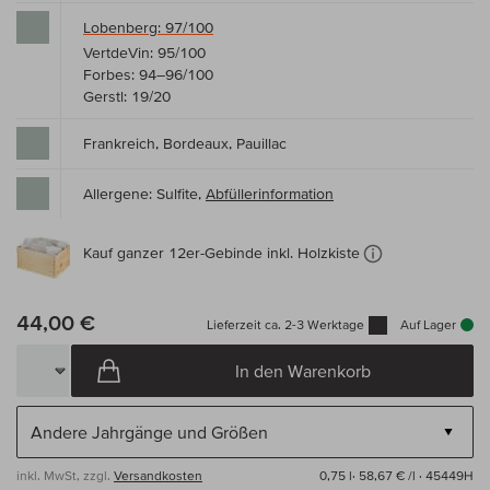
Lobenberg: 97/100
VertdeVin: 95/100
Forbes: 94–96/100
Gerstl: 19/20
Frankreich, Bordeaux, Pauillac
Allergene: Sulfite,
Abfüllerinformation
Kauf ganzer 12er-Gebinde inkl. Holzkiste
44,00 €
Lieferzeit ca. 2-3 Werktage
Auf Lager
In den Warenkorb
inkl. MwSt, zzgl.
Versandkosten
0,75 l·
58,67 € /l
· 45449H