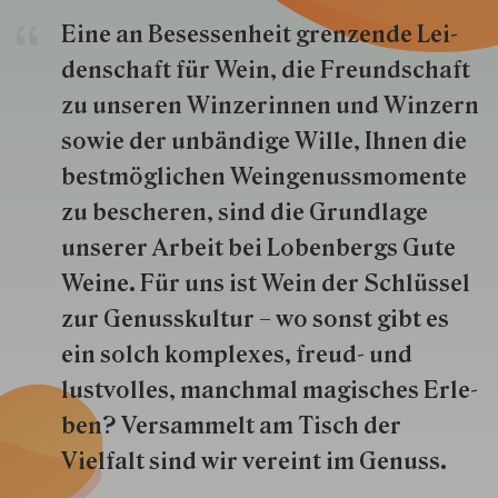
Eine an Besessenheit gren­zende Lei­
den­schaft für Wein, die Freund­schaft
zu unseren Win­zer­innen und Win­zern
so­wie der un­bän­dige Wille, Ihnen die
best­mög­lich­en Wein­genuss­momente
zu besche­ren, sind die Grund­lage
unserer Arbeit bei Lobenbergs Gute
Weine. Für uns ist Wein der Schlüs­sel
zur Genuss­kultur – wo sonst gibt es
ein solch kom­plexes, freud- und
lustvolles, manchmal ma­gisch­es Er­le­
ben? Versammelt am Tisch der
Vielfalt sind wir ver­eint im Genuss.