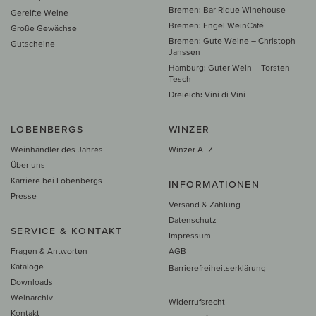
Bremen: Bar Rique Winehouse
Gereifte Weine
Bremen: Engel WeinCafé
Große Gewächse
Bremen: Gute Weine – Christoph
Gutscheine
Janssen
Hamburg: Guter Wein – Torsten
Tesch
Dreieich: Vini di Vini
LOBENBERGS
WINZER
Weinhändler des Jahres
Winzer A–Z
Über uns
Karriere bei Lobenbergs
INFORMATIONEN
Presse
Versand & Zahlung
Datenschutz
SERVICE & KONTAKT
Impressum
Fragen & Antworten
AGB
Kataloge
Barrierefreiheitserklärung
Downloads
Weinarchiv
Widerrufsrecht
Kontakt