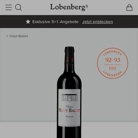
V
W
Suche
Exklusive 5+1 Angebote
Jetzt entdecken
Haut Ballet
92–93
100