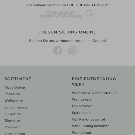
Kostenfreier Versand via DHL in DE und AT ab 60€.
FOLGEN SIE UNS ONLINE
Bleiben Sie uns verbunden, vereint im Genuss!
SORTIMENT
EINE ENTDECKUNG
WERT
Neue Weine
Weinclub & Grand Cru Club
Rotweine
Weinpakete
Weißweine
Öle & Soßen
Schaumweine
Spirituosen
Süßweine
Von Parker bewertet
Bioweine
Von Suckling bewertet
Roséwein
Weinankauf
Subskription