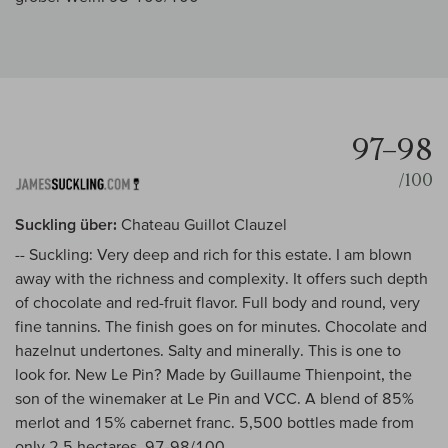
97–98
/100
Suckling über:
Chateau Guillot Clauzel
-- Suckling: Very deep and rich for this estate. I am blown
away with the richness and complexity. It offers such depth
of chocolate and red-fruit flavor. Full body and round, very
fine tannins. The finish goes on for minutes. Chocolate and
hazelnut undertones. Salty and minerally. This is one to
look for. New Le Pin? Made by Guillaume Thienpoint, the
son of the winemaker at Le Pin and VCC. A blend of 85%
merlot and 15% cabernet franc. 5,500 bottles made from
only 2.5 hectares. 97-98/100