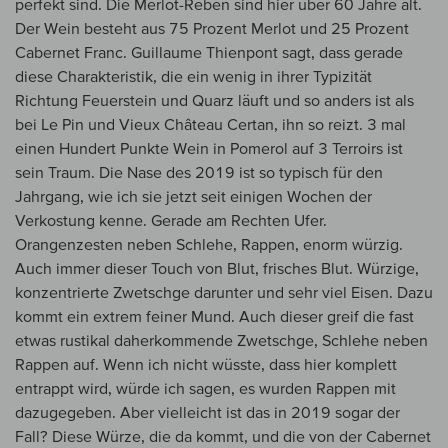
perfekt sind. Die Merlot-Reben sind hier über 60 Jahre alt.
Der Wein besteht aus 75 Prozent Merlot und 25 Prozent
Cabernet Franc. Guillaume Thienpont sagt, dass gerade
diese Charakteristik, die ein wenig in ihrer Typizität
Richtung Feuerstein und Quarz läuft und so anders ist als
bei Le Pin und Vieux Château Certan, ihn so reizt. 3 mal
einen Hundert Punkte Wein in Pomerol auf 3 Terroirs ist
sein Traum. Die Nase des 2019 ist so typisch für den
Jahrgang, wie ich sie jetzt seit einigen Wochen der
Verkostung kenne. Gerade am Rechten Ufer.
Orangenzesten neben Schlehe, Rappen, enorm würzig.
Auch immer dieser Touch von Blut, frisches Blut. Würzige,
konzentrierte Zwetschge darunter und sehr viel Eisen. Dazu
kommt ein extrem feiner Mund. Auch dieser greif die fast
etwas rustikal daherkommende Zwetschge, Schlehe neben
Rappen auf. Wenn ich nicht wüsste, dass hier komplett
entrappt wird, würde ich sagen, es wurden Rappen mit
dazugegeben. Aber vielleicht ist das in 2019 sogar der
Fall? Diese Würze, die da kommt, und die von der Cabernet