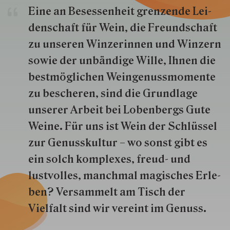
Eine an Besessenheit gren­zende Lei­
den­schaft für Wein, die Freund­schaft
zu unseren Win­zer­innen und Win­zern
so­wie der un­bän­dige Wille, Ihnen die
best­mög­lich­en Wein­genuss­momente
zu besche­ren, sind die Grund­lage
unserer Arbeit bei Lobenbergs Gute
Weine. Für uns ist Wein der Schlüs­sel
zur Genuss­kultur – wo sonst gibt es
ein solch kom­plexes, freud- und
lustvolles, manchmal ma­gisch­es Er­le­
ben? Versammelt am Tisch der
Vielfalt sind wir ver­eint im Genuss.