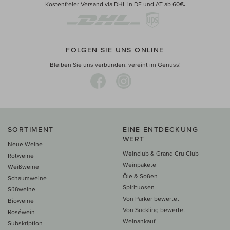
Kostenfreier Versand via DHL in DE und AT ab 60€.
FOLGEN SIE UNS ONLINE
Bleiben Sie uns verbunden, vereint im Genuss!
SORTIMENT
EINE ENTDECKUNG
WERT
Neue Weine
Weinclub & Grand Cru Club
Rotweine
Weinpakete
Weißweine
Öle & Soßen
Schaumweine
Spirituosen
Süßweine
Von Parker bewertet
Bioweine
Von Suckling bewertet
Roséwein
Weinankauf
Subskription