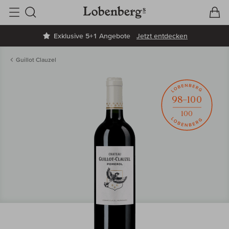
V
W
Suche
Exklusive 5+1 Angebote
Jetzt entdecken
Guillot Clauzel
98–100
100