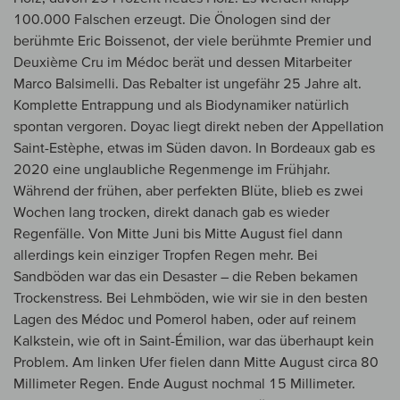
100.000 Falschen erzeugt. Die Önologen sind der
berühmte Eric Boissenot, der viele berühmte Premier und
Deuxième Cru im Médoc berät und dessen Mitarbeiter
Marco Balsimelli. Das Rebalter ist ungefähr 25 Jahre alt.
Komplette Entrappung und als Biodynamiker natürlich
spontan vergoren. Doyac liegt direkt neben der Appellation
Saint-Estèphe, etwas im Süden davon. In Bordeaux gab es
2020 eine unglaubliche Regenmenge im Frühjahr.
Während der frühen, aber perfekten Blüte, blieb es zwei
Wochen lang trocken, direkt danach gab es wieder
Regenfälle. Von Mitte Juni bis Mitte August fiel dann
allerdings kein einziger Tropfen Regen mehr. Bei
Sandböden war das ein Desaster – die Reben bekamen
Trockenstress. Bei Lehmböden, wie wir sie in den besten
Lagen des Médoc und Pomerol haben, oder auf reinem
Kalkstein, wie oft in Saint-Émilion, war das überhaupt kein
Problem. Am linken Ufer fielen dann Mitte August circa 80
Millimeter Regen. Ende August nochmal 15 Millimeter.