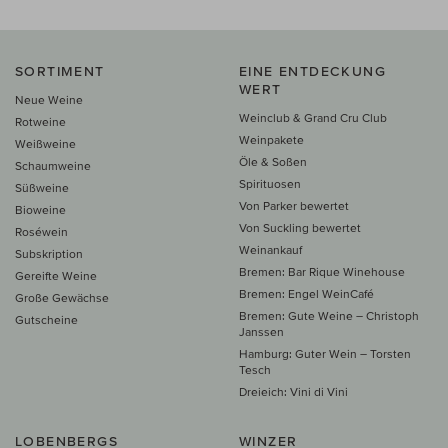
SORTIMENT
EINE ENTDECKUNG
WERT
Neue Weine
Weinclub & Grand Cru Club
Rotweine
Weinpakete
Weißweine
Öle & Soßen
Schaumweine
Spirituosen
Süßweine
Von Parker bewertet
Bioweine
Von Suckling bewertet
Roséwein
Weinankauf
Subskription
Bremen: Bar Rique Winehouse
Gereifte Weine
Bremen: Engel WeinCafé
Große Gewächse
Bremen: Gute Weine – Christoph
Gutscheine
Janssen
Hamburg: Guter Wein – Torsten
Tesch
Dreieich: Vini di Vini
LOBENBERGS
WINZER