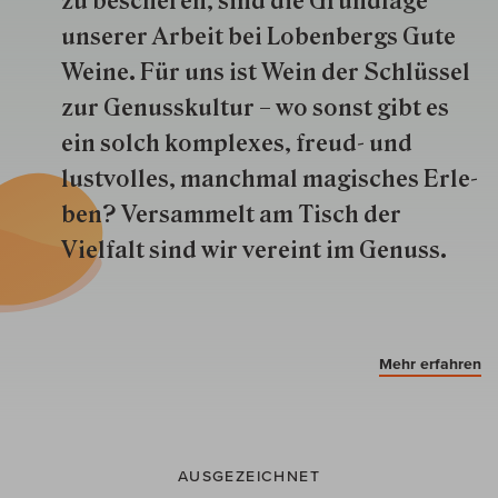
zu besche­ren, sind die Grund­lage
unserer Arbeit bei Lobenbergs Gute
Weine. Für uns ist Wein der Schlüs­sel
zur Genuss­kultur – wo sonst gibt es
ein solch kom­plexes, freud- und
lustvolles, manchmal ma­gisch­es Er­le­
ben? Versammelt am Tisch der
Vielfalt sind wir ver­eint im Genuss.
Mehr erfahren
AUSGEZEICHNET