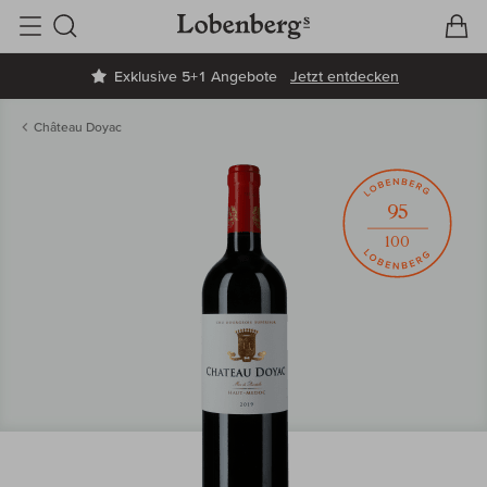
V
W
Suche
Exklusive 5+1 Angebote
Jetzt entdecken
Château Doyac
95
100