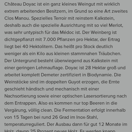
Château Doyac ist ein ganz kleines Weingut mit wirklich
extrem arbeitenden Besitzern, im Grund so eine Art zweites
Clos Manou. Spezielles Terroir mit reinstem Kalkstein,
deshalb auch die spezielle Ausrichtung mit so viel Merlot,
was sehr untypisch für das Médoc ist. Der Weinberg ist
dichtgepflanzt mit 7.000 Pflanzen pro Hektar, der Ertrag
liegt bei 40 Hektolitern. Das heißt pro Stock deutlich
weniger als ein Kilo aus kleinen stammnahen Träubchen.
Der Untergrund besteht überwiegend aus Kalkstein mit
einer geringen Lehmauflage. Doyac ist 28 Hektar groß und
arbeitet komplett Demeter zertifiziert in Biodynamie. Die
Weinstöcke sind im doppelten Guyot erzogen, die Ernte
geschieht händisch und mechanisch mit einer
Nachsortierung sowie einer optischen Lasersortierung nach
dem Entrappen. Also es kommen nur top Beeren in die
Vergärung, völlig clean. Die Fermentation erfolgt innerhalb
von 15 Tagen bei rund 26 Grad im Inox-Stahl,
temperaturreguliert. Der Ausbau dann für gut 12 Monate im
Holz, davon 25 Prozent neues Holz. Es werden knapp