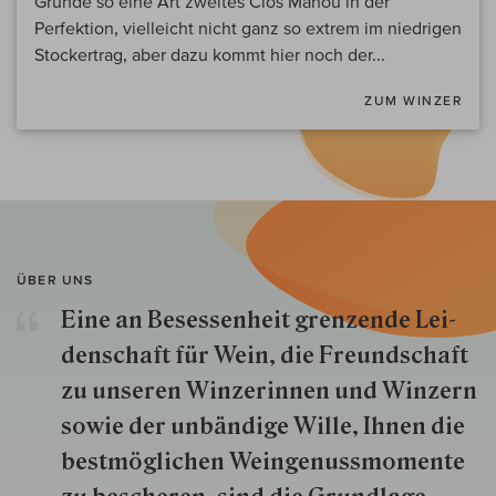
Grunde so eine Art zweites Clos Manou in der
Perfektion, vielleicht nicht ganz so extrem im niedrigen
Stockertrag, aber dazu kommt hier noch der...
ZUM WINZER
ÜBER UNS
Eine an Besessenheit gren­zende Lei­
den­schaft für Wein, die Freund­schaft
zu unseren Win­zer­innen und Win­zern
so­wie der un­bän­dige Wille, Ihnen die
best­mög­lich­en Wein­genuss­momente