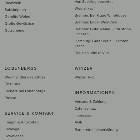
Von Suckling bewertet
Roséwein
Weinankauf
Subskription
Bremen: Bar Rique Winehouse
Gereifte Weine
Bremen: Engel WeinCafé
Große Gewächse
Bremen: Gute Weine – Christoph
Gutscheine
Janssen
Hamburg: Guter Wein – Torsten
Tesch
Dreieich: Vini di Vini
LOBENBERGS
WINZER
Weinhändler des Jahres
Winzer A–Z
Über uns
Karriere bei Lobenbergs
INFORMATIONEN
Presse
Versand & Zahlung
Datenschutz
SERVICE & KONTAKT
Impressum
Fragen & Antworten
AGB
Kataloge
Barrierefreiheitserklärung
Downloads