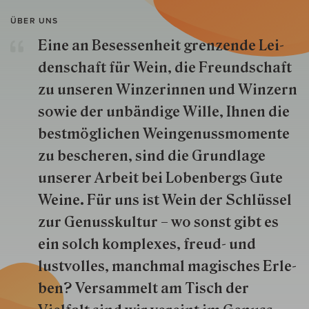
ÜBER UNS
Eine an Besessenheit gren­zende Lei­
den­schaft für Wein, die Freund­schaft
zu unseren Win­zer­innen und Win­zern
so­wie der un­bän­dige Wille, Ihnen die
best­mög­lich­en Wein­genuss­momente
zu besche­ren, sind die Grund­lage
unserer Arbeit bei Lobenbergs Gute
Weine. Für uns ist Wein der Schlüs­sel
zur Genuss­kultur – wo sonst gibt es
ein solch kom­plexes, freud- und
lustvolles, manchmal ma­gisch­es Er­le­
ben? Versammelt am Tisch der