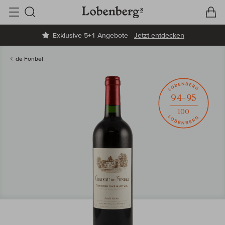
V
W
Suche
Exklusive 5+1 Angebote
Jetzt entdecken
de Fonbel
94–95
100