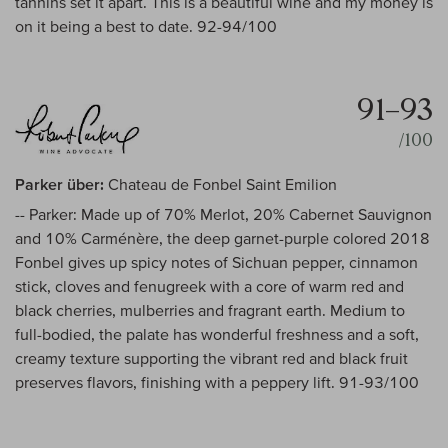
tannins set it apart. This is a beautiful wine and my money is
on it being a best to date. 92-94/100
91–93
/100
Parker über:
Chateau de Fonbel Saint Emilion
-- Parker: Made up of 70% Merlot, 20% Cabernet Sauvignon
and 10% Carménère, the deep garnet-purple colored 2018
Fonbel gives up spicy notes of Sichuan pepper, cinnamon
stick, cloves and fenugreek with a core of warm red and
black cherries, mulberries and fragrant earth. Medium to
full-bodied, the palate has wonderful freshness and a soft,
creamy texture supporting the vibrant red and black fruit
preserves flavors, finishing with a peppery lift. 91-93/100