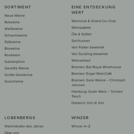
SORTIMENT
EINE ENTDECKUNG
WERT
Neue Weine
Weinclub & Grand Cru Club
Rotweine
Weinpakete
Weißweine
Öle & Soßen
Schaumweine
Spirituosen
Süßweine
Von Parker bewertet
Bioweine
Von Suckling bewertet
Roséwein
Weinankauf
Subskription
Bremen: Bar Rique Winehouse
Gereifte Weine
Bremen: Engel WeinCafé
Große Gewächse
Bremen: Gute Weine – Christoph
Gutscheine
Janssen
Hamburg: Guter Wein – Torsten
Tesch
Dreieich: Vini di Vini
LOBENBERGS
WINZER
Weinhändler des Jahres
Winzer A–Z
Über uns