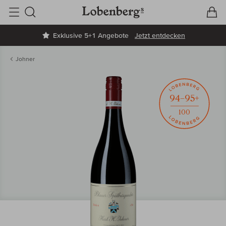
V
W
Suche
Exklusive 5+1 Angebote
Jetzt entdecken
Johner
94–95+
100