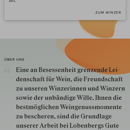
Art.
ZUM WINZER
ÜBER UNS
Eine an Besessenheit gren­zende Lei­
den­schaft für Wein, die Freund­schaft
zu unseren Win­zer­innen und Win­zern
so­wie der un­bän­dige Wille, Ihnen die
best­mög­lich­en Wein­genuss­momente
zu besche­ren, sind die Grund­lage
unserer Arbeit bei Lobenbergs Gute