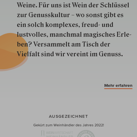
Weine. Für uns ist Wein der Schlüs­sel
zur Genuss­kultur – wo sonst gibt es
ein solch kom­plexes, freud- und
lustvolles, manchmal ma­gisch­es Er­le­
ben? Versammelt am Tisch der
Vielfalt sind wir ver­eint im Genuss.
Mehr erfahren
AUSGEZEICHNET
Gekürt zum Weinhändler des Jahres 2022!