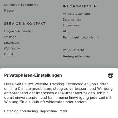
Karriere bei Lobenbergs
INFORMATIONEN
Presse
Versand & Zahlung
Datenschutz
SERVICE & KONTAKT
Impressum
Fragen & Antworten
AGB
Kataloge
Barrierefreiheitserklärung
Downloads
Weinarchiv
Widerrufsrecht
Kontakt
Vertrag widerrufen
Alle Preise inkl. MwSt., zzgl. 5 €
Versand
– ab
60 € versand­kosten­
frei
Beratung unter
+49 421 696 797-0