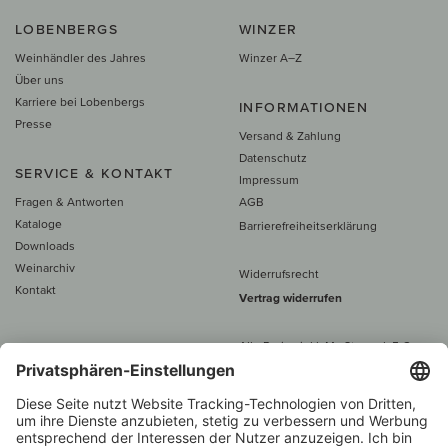
LOBENBERGS
WINZER
Weinhändler des Jahres
Winzer A–Z
Über uns
Karriere bei Lobenbergs
INFORMATIONEN
Presse
Versand & Zahlung
Datenschutz
SERVICE & KONTAKT
Impressum
Fragen & Antworten
AGB
Kataloge
Barrierefreiheitserklärung
Downloads
Weinarchiv
Widerrufsrecht
Kontakt
Vertrag widerrufen
Alle Preise inkl. MwSt., zzgl. 5 €
Versand
– ab
60 € versand­kosten­
frei