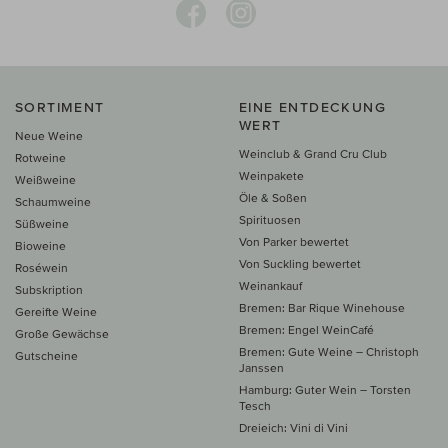
SORTIMENT
EINE ENTDECKUNG
WERT
Neue Weine
Weinclub & Grand Cru Club
Rotweine
Weinpakete
Weißweine
Öle & Soßen
Schaumweine
Spirituosen
Süßweine
Von Parker bewertet
Bioweine
Von Suckling bewertet
Roséwein
Weinankauf
Subskription
Bremen: Bar Rique Winehouse
Gereifte Weine
Bremen: Engel WeinCafé
Große Gewächse
Bremen: Gute Weine – Christoph
Gutscheine
Janssen
Hamburg: Guter Wein – Torsten
Tesch
Dreieich: Vini di Vini