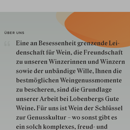
ÜBER UNS
Eine an Besessenheit gren­zende Lei­
den­schaft für Wein, die Freund­schaft
zu unseren Win­zer­innen und Win­zern
so­wie der un­bän­dige Wille, Ihnen die
best­mög­lich­en Wein­genuss­momente
zu besche­ren, sind die Grund­lage
unserer Arbeit bei Lobenbergs Gute
Weine. Für uns ist Wein der Schlüs­sel
zur Genuss­kultur – wo sonst gibt es
ein solch kom­plexes, freud- und