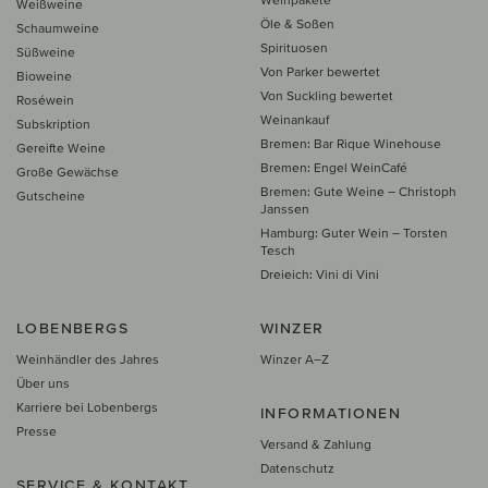
Weißweine
Öle & Soßen
Schaumweine
Spirituosen
Süßweine
Von Parker bewertet
Bioweine
Von Suckling bewertet
Roséwein
Weinankauf
Subskription
Bremen: Bar Rique Winehouse
Gereifte Weine
Bremen: Engel WeinCafé
Große Gewächse
Bremen: Gute Weine – Christoph
Gutscheine
Janssen
Hamburg: Guter Wein – Torsten
Tesch
Dreieich: Vini di Vini
LOBENBERGS
WINZER
Weinhändler des Jahres
Winzer A–Z
Über uns
Karriere bei Lobenbergs
INFORMATIONEN
Presse
Versand & Zahlung
Datenschutz
SERVICE & KONTAKT