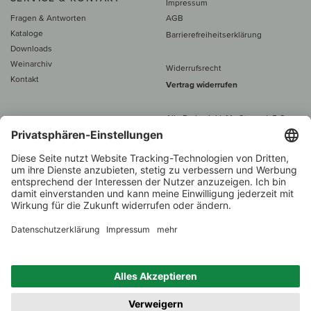
Impressum
Fragen & Antworten
AGB
Kataloge
Barrierefreiheitserklärung
Downloads
Weinarchiv
Widerrufsrecht
Kontakt
Vertrag widerrufen
Alle Preise inkl. MwSt., zzgl. 5 €
Versand
– ab
60 € versand­kosten­
frei
Beratung unter
+49 421 696 797-0
1.000 Winzer –
Weinhändler
Zurück
Über 7.000 Weine
des Jahres 2022