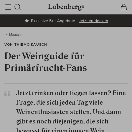
V
W
Suche
Exklusive 5+1 Angebote
Jetzt entdecken
Magazin
VON THIEMO KAUSCH
Der Weinguide für
Primärfrucht-Fans
Jetzt trinken oder liegen lassen? Eine
Frage, die sich jeden Tag viele
Weinenthusiasten stellen. Und dann
gibt es noch diejenigen, die sich
bewusst für einen jungen Wein