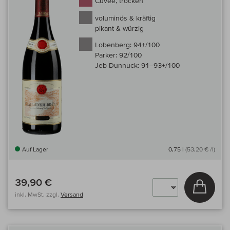
Cuvée, trocken
voluminös & kräftig
pikant & würzig
Lobenberg:
94+/100
Parker:
92/100
Jeb Dunnuck:
91–93+/100
Auf Lager
0,75 l
(53,20 € /l)
39,90 €
In den
inkl. MwSt, zzgl.
Versand
Auf 