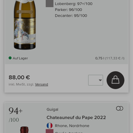
Lobenberg:
97+/100
Parker:
96/100
Decanter:
95/100
Auf Lager
0,75 l
(117,33 € /l)
88,00 €
In den
inkl. MwSt, zzgl.
Versand
Auf 
94+
Guigal
Chateauneuf du Pape 2022
/100
Rhone, Nordrhone