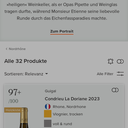
»heiligen« Weinkeller, als er Opas Pipette und Weinglas
tragen durfte, während Monsieur Etienne seine liebevolle
Runde durch das Eichenfassparadies machte.
Zum Portrait
Nordrhône
k
Alle 32 Produkte
Wein-Alarm
aktivieren
Verg
Sortieren:
Relevanz
Alle Filter
Auf 
97+
Guigal
Condrieu La Doriane 2023
/100
Rhone, Nordrhone
Holzkiste
Viognier, trocken
voll & rund