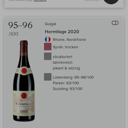
Auf 
95–96
Guigal
Hermitage 2020
/100
Rhone, Nordrhone
Syrah, trocken
strukturiert
tanninreich
pikant & würzig
Lobenberg:
95–96/100
Parker:
93/100
Suckling:
93/100