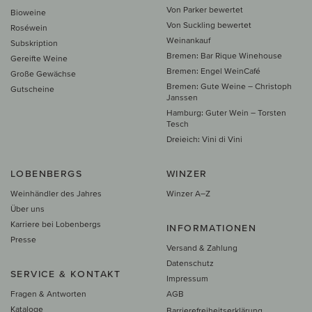
Von Parker bewertet
Bioweine
Von Suckling bewertet
Roséwein
Weinankauf
Subskription
Bremen: Bar Rique Winehouse
Gereifte Weine
Bremen: Engel WeinCafé
Große Gewächse
Bremen: Gute Weine – Christoph
Gutscheine
Janssen
Hamburg: Guter Wein – Torsten
Tesch
Dreieich: Vini di Vini
LOBENBERGS
WINZER
Weinhändler des Jahres
Winzer A–Z
Über uns
Karriere bei Lobenbergs
INFORMATIONEN
Presse
Versand & Zahlung
Datenschutz
SERVICE & KONTAKT
Impressum
Fragen & Antworten
AGB
Kataloge
Barrierefreiheitserklärung