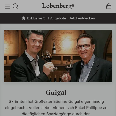
V
W
Suche
Exklusive 5+1 Angebote
Jetzt entdecken
Guigal
67 Ernten hat Großvater Etienne Guigal eigenhändig
eingebracht. Voller Liebe erinnert sich Enkel Phillippe an
die täglichen Spaziergänge durch den