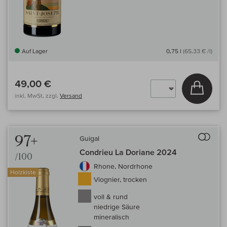
Auf Lager
0,75 l
(65,33 € /l)
49,00 €
In den
inkl. MwSt, zzgl.
Versand
Auf 
97+
Guigal
Condrieu La Doriane 2024
/100
Rhone, Nordrhone
Holzkiste
Viognier, trocken
voll & rund
niedrige Säure
mineralisch