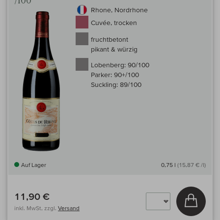
/100
Rhone, Nordrhone
Cuvée, trocken
fruchtbetont
pikant & würzig
Lobenberg:
90/100
Parker:
90+/100
Suckling:
89/100
Auf Lager
0,75 l
(15,87 € /l)
11,90 €
In den
inkl. MwSt, zzgl.
Versand