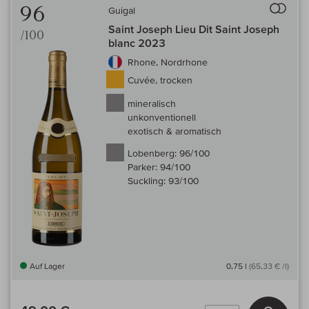
96
Guigal
Saint Joseph Lieu Dit Saint Joseph
/100
blanc 2023
Rhone, Nordrhone
Cuvée, trocken
mineralisch
unkonventionell
exotisch & aromatisch
Lobenberg:
96/100
Parker:
94/100
Suckling:
93/100
Auf Lager
0,75 l
(65,33 € /l)