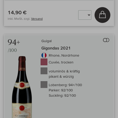
14,90 €
In den
inkl. MwSt, zzgl.
Versand
Auf 
94+
Guigal
Gigondas 2021
/100
Rhone, Nordrhone
Cuvée, trocken
voluminös & kräftig
pikant & würzig
Lobenberg:
94+/100
Parker:
92/100
Suckling:
92/100