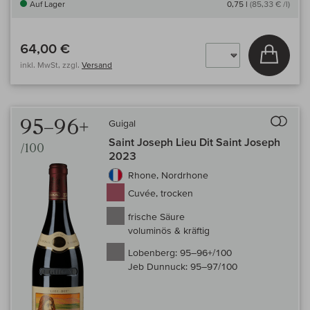
Auf Lager
0,75 l
(85,33 € /l)
64,00 €
In den
inkl. MwSt, zzgl.
Versand
Auf 
95–96+
Guigal
Saint Joseph Lieu Dit Saint Joseph
/100
2023
Rhone, Nordrhone
Cuvée, trocken
frische Säure
voluminös & kräftig
Lobenberg:
95–96+/100
Jeb Dunnuck:
95–97/100