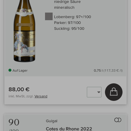
niedrige Säure
mineralisch
Lobenberg:
97+/100
Parker:
97/100
Suckling:
95/100
Auf Lager
0,75 l
(117,33 € /l)
88,00 €
In den
inkl. MwSt, zzgl.
Versand
Auf 
90
Guigal
Cotes du Rhone 2022