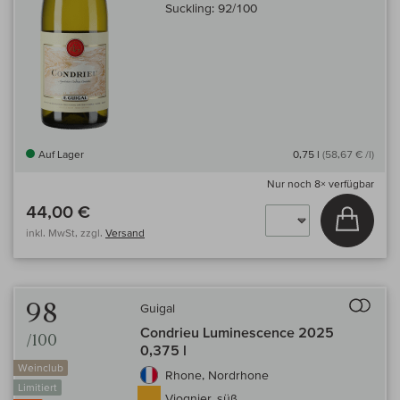
Suckling:
92/100
Auf Lager
0,75 l
(58,67 € /l)
Nur noch
8×
verfügbar
44,00 €
In den
inkl. MwSt, zzgl.
Versand
Auf 
98
Guigal
Condrieu Luminescence 2025
/100
0,375 l
Weinclub
Rhone, Nordrhone
Limitiert
Viognier, süß