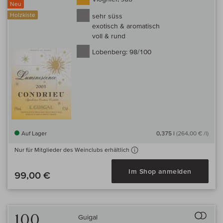
Neu
Holzkiste
sehr süss
exotisch & aromatisch
voll & rund
Lobenberg:
98/100
Auf Lager
0,375 l
(264,00 € /l)
Nur für Mitglieder des Weinclubs erhältlich
Im Shop anmelden
99,00 €
Auf 
100
Guigal