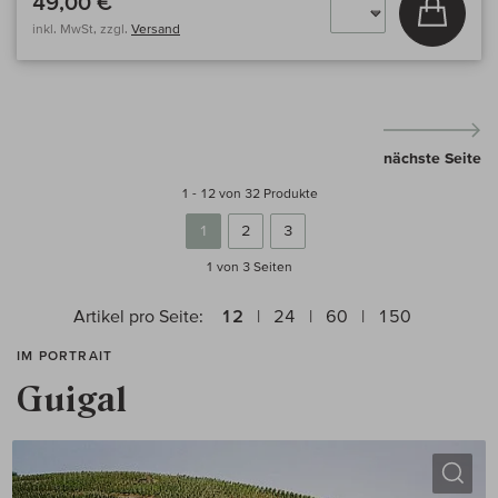
49,00 €
In den
inkl. MwSt, zzgl.
Versand
nächste Seite
1 - 12 von 32 Produkte
1
2
3
1 von 3
Seiten
Artikel pro Seite:
12
24
60
150
IM PORTRAIT
Guigal