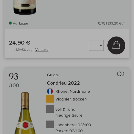
Auf Lager
0,75 l
(33,20 € /l)
24,90 €
In den
inkl. MwSt, zzgl.
Versand
Auf 
93
Guigal
Condrieu 2022
/100
Rhone, Nordrhone
Viognier, trocken
voll & rund
niedrige Säure
Lobenberg:
93/100
Parker:
92/100