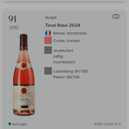
Auf 
91
Guigal
Tavel Rosé 2024
/100
Rhone, Nordrhone
Cuvée, trocken
strukturiert
saftig
fruchtbetont
Lobenberg:
91/100
Parker:
90/100
Auf Lager
0,75 l
(19,87 € /l)