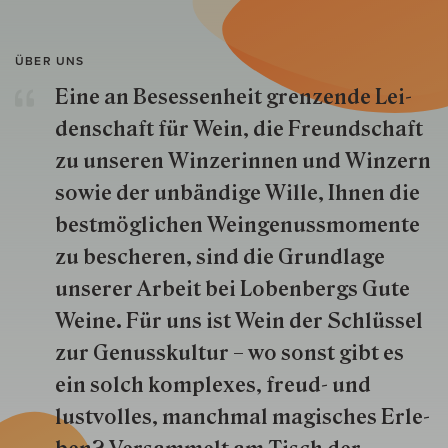
ÜBER UNS
Eine an Besessenheit gren­zende Lei­
den­schaft für Wein, die Freund­schaft
zu unseren Win­zer­innen und Win­zern
so­wie der un­bän­dige Wille, Ihnen die
best­mög­lich­en Wein­genuss­momente
zu besche­ren, sind die Grund­lage
unserer Arbeit bei Lobenbergs Gute
Weine. Für uns ist Wein der Schlüs­sel
zur Genuss­kultur – wo sonst gibt es
ein solch kom­plexes, freud- und
lustvolles, manchmal ma­gisch­es Er­le­