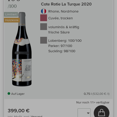
Cote Rotie La Turque 2020
/100
Rhone, Nordrhone
Limitiert
Cuvée, trocken
Holzkiste
voluminös & kräftig
frische Säure
Lobenberg:
100/100
Parker:
97/100
Suckling:
98/100
Auf Lager
0,75 l
(532,00 € /l)
Nur noch
11×
verfügbar
399,00 €
In den
inkl. MwSt, zzgl.
Versand