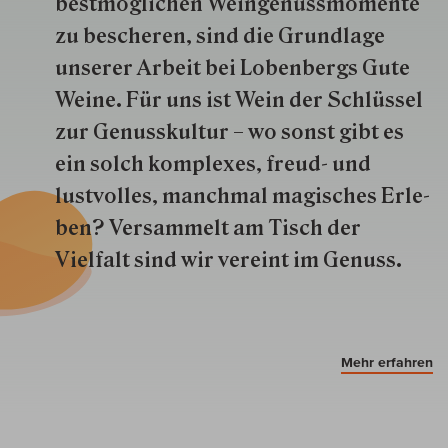
best­mög­lich­en Wein­genuss­momente
zu besche­ren, sind die Grund­lage
unserer Arbeit bei Lobenbergs Gute
Weine. Für uns ist Wein der Schlüs­sel
zur Genuss­kultur – wo sonst gibt es
ein solch kom­plexes, freud- und
lustvolles, manchmal ma­gisch­es Er­le­
ben? Versammelt am Tisch der
Vielfalt sind wir ver­eint im Genuss.
Mehr erfahren