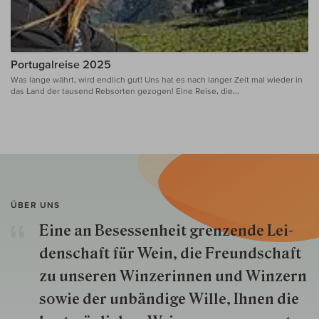
Portugalreise 2025
Was lange währt, wird endlich gut! Uns hat es nach langer Zeit mal wieder in
das Land der tausend Rebsorten gezogen! Eine Reise, die...
ÜBER UNS
Eine an Besessenheit gren­zende Lei­
den­schaft für Wein, die Freund­schaft
zu unseren Win­zer­innen und Win­zern
so­wie der un­bän­dige Wille, Ihnen die