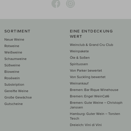
SORTIMENT
EINE ENTDECKUNG
WERT
Neue Weine
Weinclub & Grand Cru Club
Rotweine
Weinpakete
Weißweine
Öle & Soßen
Schaumweine
Spirituosen
Süßweine
Von Parker bewertet
Bioweine
Von Suckling bewertet
Roséwein
Weinankauf
Subskription
Bremen: Bar Rique Winehouse
Gereifte Weine
Bremen: Engel WeinCafé
Große Gewächse
Bremen: Gute Weine – Christoph
Gutscheine
Janssen
Hamburg: Guter Wein – Torsten
Tesch
Dreieich: Vini di Vini