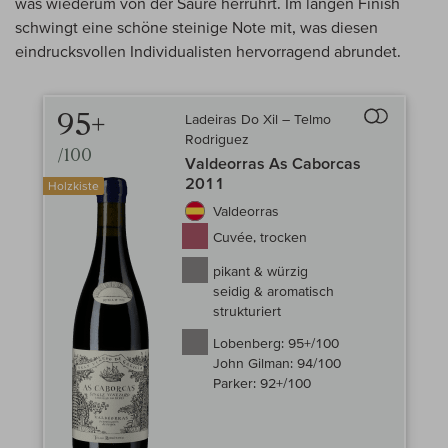
was wiederum von der Säure herrührt. Im langen Finish
schwingt eine schöne steinige Note mit, was diesen
eindrucksvollen Individualisten hervorragend abrundet.
95+
Ladeiras Do Xil – Telmo
Auf den Wein-
Rodriguez
/100
Valdeorras As Caborcas
2011
Holzkiste
Valdeorras
Cuvée, trocken
pikant & würzig
seidig & aromatisch
strukturiert
Lobenberg:
95+/100
John Gilman:
94/100
Parker:
92+/100