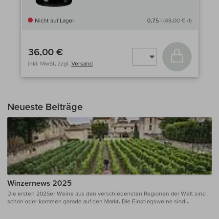
Nicht auf Lager
0,75 l
(48,00 € /l)
36,00 €
In den Wa
inkl. MwSt, zzgl.
Versand
Neueste Beiträge
Winzernews 2025
Die ersten 2025er Weine aus den verschiedensten Regionen der Welt sind
schon oder kommen gerade auf den Markt. Die Einstiegsweine sind...