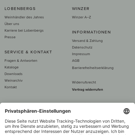
LOBENBERGS
WINZER
Weinhändler des Jahres
Winzer A–Z
Über uns
Karriere bei Lobenbergs
INFORMATIONEN
Presse
Versand & Zahlung
Datenschutz
SERVICE & KONTAKT
Impressum
Fragen & Antworten
AGB
Kataloge
Barrierefreiheitserklärung
Downloads
Weinarchiv
Widerrufsrecht
Kontakt
Vertrag widerrufen
Alle Preise inkl. MwSt., zzgl. 5 €
Versand
– ab
60 € versand­kosten­
frei