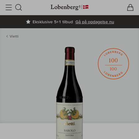
V
I
Søg
Eksklusive 5+1 tilbud
Gå på opdagelse nu
Vietti
100
100