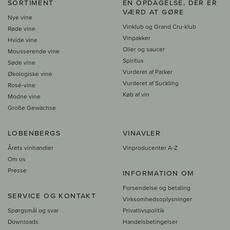
SORTIMENT
EN OPDAGELSE, DER ER
VÆRD AT GØRE
Nye vine
Vinklub og Grand Cru-klub
Røde vine
Vinpakker
Hvide vine
Olier og saucer
Mousserende vine
Spiritus
Søde vine
Vurderet af Parker
Økologiske vine
Vurderet af Suckling
Rosé-vine
Køb af vin
Modne vine
Große Gewächse
LOBENBERGS
VINAVLER
Årets vinhandler
Vinproducenter A-Z
Om os
Presse
INFORMATION OM
Forsendelse og betaling
SERVICE OG KONTAKT
Virksomhedsoplysninger
Spørgsmål og svar
Privatlivspolitik
Downloads
Handelsbetingelser