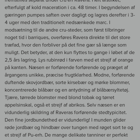
efterfulgt af kold maceration i ca. 48 timer. I begyndelsen af
gæringen pumpes saften over dagligt og lagres derefter i 3-
4 uger med den traditionelt nedsænkede marc. I
modsætning til de andre cru-steder, som først tilbringer
noget tid i barriques, overføres Ravera direkte til det store
træfad, hvor den forbliver på det fine gær så længe som
muligt. Det betyder, at den kun flyttes to gange i løbet af de
2,5 års lagring. Lys rubinrød i farven med et strejf af orange
på kanten. Næsen er forførende forførende og præget af
årgangens unikke, præcise frugtklarhed. Modne, forførende
duftende skovjordbær, sorte kirsebær og mørke blommer,
koncentrerede blåbær og en antydning af blåbærsyltetøj.
Tjære, tørrede blomster med blond tobak og tørret
appelsinskal, også et strejf af abrikos. Selv næsen er en
vidunderlig skildring af Raveras forførende stedtypicitet.
Den fine jordbundethed er vidunderlig! I munden glider
røde jordbær og hindbær over tungen med røget sort te og
et strejf af Pu-erh. De mange delikate tanniner er perfekt