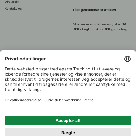
Vin-arkiv
Kontakt os
Tilbagekaldelse af aftalen
Alle priser er inkl. moms, plus 39
DKK i fragt
- fra
450 DKK gratis fragt
Kundeservice:
+49 421 696 797-0
1.000 vinavlere –
Vinhandler
Tilbage
Over 7.000 vine
i år 2022