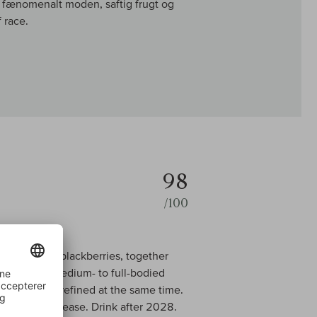
fænomenalt moden, saftig frugt og
 race.
98
/100
 cherries and blackberries, together
clove. It’s medium- to full-bodied
 polished and refined at the same time.
rch 2025 release. Drink after 2028.