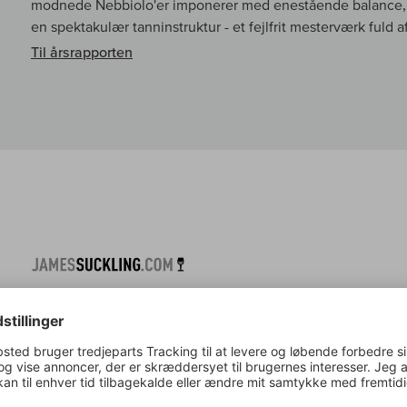
modnede Nebbiolo'er imponerer med enestående balance, 
en spektakulær tanninstruktur - et fejlfrit mesterværk fuld af
Til årsrapporten
Suckling om:
Barbaresco Il Bricco DOCG
Intense aromas of oyster shell and dark fruit, such as black
with some black olives, dark mushrooms and just a touch of 
with linear and long tannins and a powerful finish. Yet, it’s
Needs time to open, but there’s so much going on here. Ma