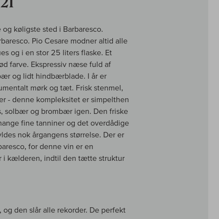
21
 og køligste sted i Barbaresco.
rbaresco. Pio Cesare modner altid alle
s og i en stor 25 liters flaske. Et
nrød farve. Ekspressiv næse fuld af
 og lidt hindbærblade. I år er
mentalt mørk og tæt. Frisk stenmel,
ier - denne kompleksitet er simpelthen
is, solbær og brombær igen. Den friske
mange fine tanniner og det overdådige
ldes nok årgangens størrelse. Der er
baresco, for denne vin er en
r i kælderen, indtil den tætte struktur
g den slår alle rekorder. De perfekt