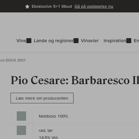
Eksklusive 5+1 tilbud
Gå på opdagelse nu
Vine
Lande og regioner
Vinavler
Inspiration
En
ricco DOCG 2021
Pio Cesare: Barbaresco 
Læs mere om producenten
Nebbiolo 100%
rød, tør
14,5% Vol.