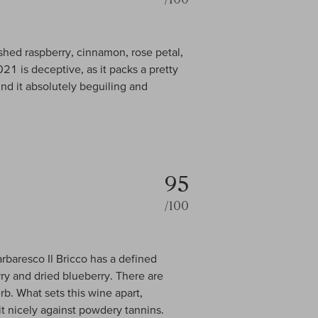
shed raspberry, cinnamon, rose petal,
21 is deceptive, as it packs a pretty
find it absolutely beguiling and
95
/100
arbaresco Il Bricco has a defined
rry and dried blueberry. There are
erb. What sets this wine apart,
t nicely against powdery tannins.