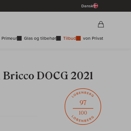
Dansk
Vorschau War
Indkøbskurv
 Primeur
Glas og tilbehør
Tilbud
von Privat
Il Bricco DOCG 2021
97
100