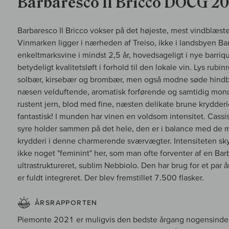
Barbaresco Il Bricco DOCG 20
Barbaresco Il Bricco vokser på det højeste, mest vindblæste
Vinmarken ligger i nærheden af Treiso, ikke i landsbyen Ba
enkeltmarksvine i mindst 2,5 år, hovedsageligt i nye barrique
betydeligt kvalitetsløft i forhold til den lokale vin. Lys rubi
solbær, kirsebær og brombær, men også modne søde hindbær
næsen velduftende, aromatisk forførende og samtidig monu
rustent jern, blod med fine, næsten delikate brune krydder
fantastisk! I munden har vinen en voldsom intensitet. Cass
syre holder sammen på det hele, den er i balance med de 
krydderi i denne charmerende sværvægter. Intensiteten sky
ikke noget "feminint" her, som man ofte forventer af en Bar
ultrastruktureret, sublim Nebbiolo. Den har brug for et par å
er fuldt integreret. Der blev fremstillet 7.500 flasker.
ÅRSRAPPORTEN
Piemonte 2021 er muligvis den bedste årgang nogensinde, o