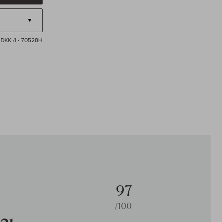
 DKK /l
· 70528H
97
/100