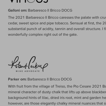
Galloni om:
Barbaresco Il Bricco DOCG
The 2021 Barbaresco Il Bricco caresses the palate with cru
cedar, sweet spice and pipe tobacco. Sensual at first, the 20
substantial punch of acidity, tannin and overall structure. I 
wonderfully complex right out of the gate.
Parker om:
Barbaresco Il Bricco DOCG
With fruit from the village of Treiso, the Pio Cesare 2021 B
mineral character of dusty chalk that lifts up above blackbe
background hints of lilac, dried iris root, mint and garden h
however, are those elegantly chalky mineral nuances that si