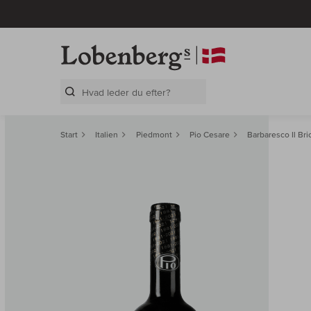
Search Layer
Start
Italien
Piedmont
Pio Cesare
Barbaresco Il B