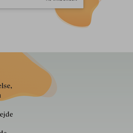
lse,
n
bejde