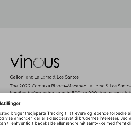
Galloni om:
La Loma & Los Santos
The 2022 Garnatxa Blanca–Macabeo La Loma & Los Santos f
handled before being aged in 500- to 900-liter vessels. It 
notes, pear and dried apricot. Intense and flavorful, it sho