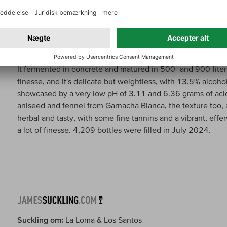
Parker om:
La Loma & Los Santos
The white 2022 La Loma & Los Santos contains some 60%
It fermented in concrete and matured in 500- and 900-liter
finesse, and it's delicate but weightless, with 13.5% alcoho
showcased by a very low pH of 3.11 and 6.36 grams of acidit
aniseed and fennel from Garnacha Blanca, the texture too, 
herbal and tasty, with some fine tannins and a vibrant, efferv
a lot of finesse. 4,209 bottles were filled in July 2024.
Suckling om:
La Loma & Los Santos