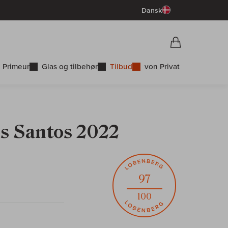
Dansk
Vorschau War
Indkøbskurv
 Primeur
Glas og tilbehør
Tilbud
von Privat
s Santos 2022
97
100