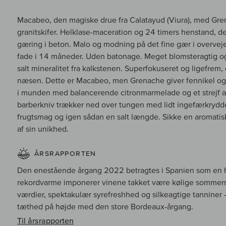
Macabeo, den magiske drue fra Calatayud (Viura), med Gre
granitskifer. Helklase-maceration og 24 timers henstand, 
gæring i beton. Malo og modning på det fine gær i overvej
fade i 14 måneder. Uden batonage. Meget blomsteragtig og 
salt mineralitet fra kalkstenen. Superfokuseret og ligefrem
næsen. Dette er Macabeo, men Grenache giver fennikel og a
i munden med balancerende citronmarmelade og et strejf af 
barberkniv trækker ned over tungen med lidt ingefærkrydder
frugtsmag og igen sådan en salt længde. Sikke en aromatis
af sin unikhed.
ÅRSRAPPORTEN
Den enestående årgang 2022 betragtes i Spanien som en his
rekordvarme imponerer vinene takket være kølige sommern
værdier, spektakulær syrefreshhed og silkeagtige tanniner –
tæthed på højde med den store Bordeaux-årgang.
Til årsrapporten