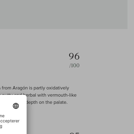
96
/100
rom Aragón is partly oxidatively
is nutty and herbal with vermouth-like
ws impressive depth on the palate.