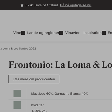
Eksklusive 5+1 tilbud
Gå på opdagelse nu
Vine
Lande og regioner
Vinavler
Inspiration
En
La Loma & Los Santos 2022
Frontonio: La Loma & Lo
Læs mere om producenten
Macabeo 60%, Garnacha Blanca 40%
hvid, tør
13,5% Vol.