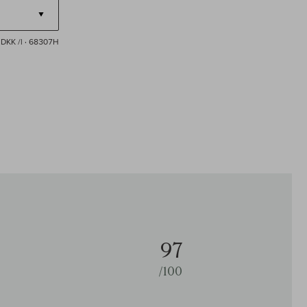
DKK /l
· 68307H
97
/100