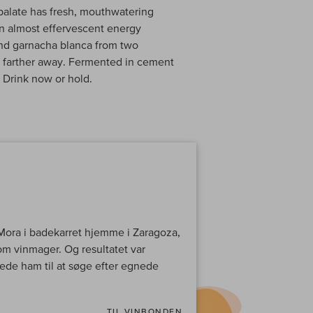
palate has fresh, mouthwatering
an almost effervescent energy
nd garnacha blanca from two
ne farther away. Fermented in cement
 Drink now or hold.
Mora i badekarret hjemme i Zaragoza,
som vinmager. Og resultatet var
rede ham til at søge efter egnede
TIL VINBONDEN