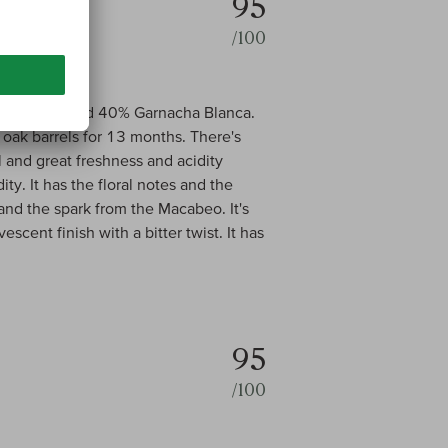
95
/100
 Macabeo and 40% Garnacha Blanca.
 oak barrels for 13 months. There's
l and great freshness and acidity
y. It has the floral notes and the
and the spark from the Macabeo. It's
escent finish with a bitter twist. It has
95
/100