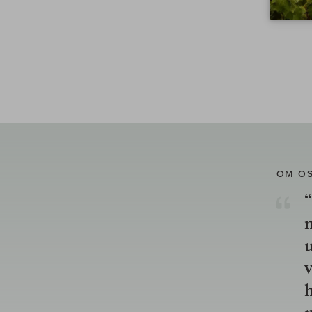
OM O
“
u
v
h