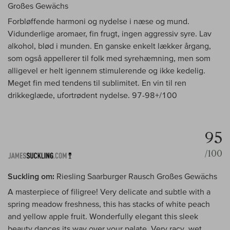
Großes Gewächs
Forbløffende harmoni og nydelse i næse og mund.
Vidunderlige aromaer, fin frugt, ingen aggressiv syre. Lav
alkohol, blød i munden. En ganske enkelt lækker årgang,
som også appellerer til folk med syrehæmning, men som
alligevel er helt igennem stimulerende og ikke kedelig.
Meget fin med tendens til sublimitet. En vin til ren
drikkeglæde, ufortrødent nydelse. 97-98+/100
95
/100
Suckling om:
Riesling Saarburger Rausch Großes Gewächs
A masterpiece of filigree! Very delicate and subtle with a
spring meadow freshness, this has stacks of white peach
and yellow apple fruit. Wonderfully elegant this sleek
beauty dances its way over your palate. Very racy, wet