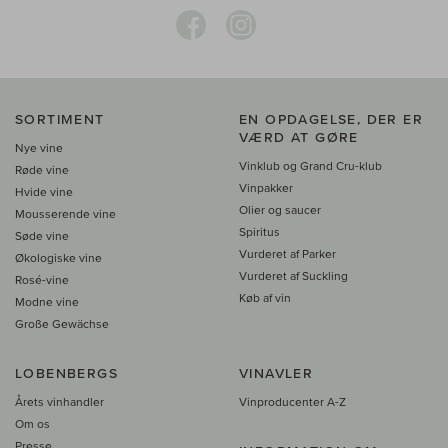
SORTIMENT
EN OPDAGELSE, DER ER
VÆRD AT GØRE
Nye vine
Vinklub og Grand Cru-klub
Røde vine
Vinpakker
Hvide vine
Olier og saucer
Mousserende vine
Spiritus
Søde vine
Vurderet af Parker
Økologiske vine
Vurderet af Suckling
Rosé-vine
Køb af vin
Modne vine
Große Gewächse
LOBENBERGS
VINAVLER
Årets vinhandler
Vinproducenter A-Z
Om os
Presse