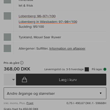
let & frisk
Lobenberg: 96–97+/100
Lobenberg in Wiesbaden: 97–98+/100
Suckling: 95/100
Tyskland, Mosel Saar Ruwer
Allergener: Sulfitter,
Information om aftapper
Pris ab gård
368,00 DKK
Leveringstid ca. 3-5 hverdage
På lager
Læg i kurv
inkl. moms, Plus.
Fragt
0,75 l·
490,67 DKK /l
· 59668H
Gratis fragt fra 450,00 DKK