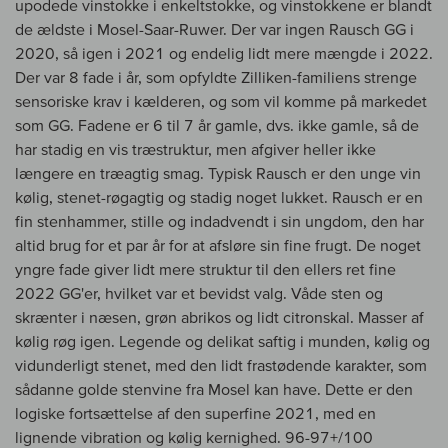
upodede vinstokke i enkeltstokke, og vinstokkene er blandt
de ældste i Mosel-Saar-Ruwer. Der var ingen Rausch GG i
2020, så igen i 2021 og endelig lidt mere mængde i 2022.
Der var 8 fade i år, som opfyldte Zilliken-familiens strenge
sensoriske krav i kælderen, og som vil komme på markedet
som GG. Fadene er 6 til 7 år gamle, dvs. ikke gamle, så de
har stadig en vis træstruktur, men afgiver heller ikke
længere en træagtig smag. Typisk Rausch er den unge vin
kølig, stenet-røgagtig og stadig noget lukket. Rausch er en
fin stenhammer, stille og indadvendt i sin ungdom, den har
altid brug for et par år for at afsløre sin fine frugt. De noget
yngre fade giver lidt mere struktur til den ellers ret fine
2022 GG'er, hvilket var et bevidst valg. Våde sten og
skrænter i næsen, grøn abrikos og lidt citronskal. Masser af
kølig røg igen. Legende og delikat saftig i munden, kølig og
vidunderligt stenet, med den lidt frastødende karakter, som
sådanne golde stenvine fra Mosel kan have. Dette er den
logiske fortsættelse af den superfine 2021, med en
lignende vibration og kølig kernighed. 96-97+/100