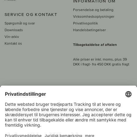
INFORMATION OM
Forsendelse og betaling
SERVICE OG KONTAKT
Virksomhedsoplysninger
Spørgsmål og svar
Privatlivspolitik
Downloads
Handelsbetingelser
Vin-arkiv
Kontakt os
Tilbagekaldelse af aftalen
Alle priser er inkl. moms, plus 39
DKK i fragt
- fra
450 DKK gratis fragt
Kundeservice:
+49 421 696 797-0
1.000 vinavlere –
Vinhandler
Tilbage
Over 7.000 vine
i år 2022