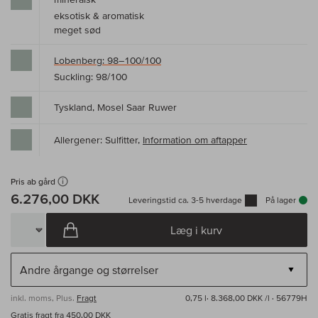
eksotisk & aromatisk
meget sød
Lobenberg: 98–100/100
Suckling: 98/100
Tyskland, Mosel Saar Ruwer
Allergener: Sulfitter,
Information om aftapper
Pris ab gård
6.276,00 DKK
Leveringstid ca. 3-5 hverdage
På lager
Læg i kurv
inkl. moms, Plus.
Fragt
0,75 l·
8.368,00 DKK /l
· 56779H
Gratis fragt fra 450,00 DKK