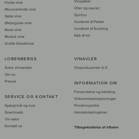
Vinpakker
Hvide vine
Olier og saucer
Mousserende vine
Spiritus
Søde vine
Vurderet af Parker
Økologiske vine
Vurderet af Suckling
Rosé-vine
Køb af vin
Modne vine
Große Gewächse
LOBENBERGS
VINAVLER
Årets vinhandler
Vinproducenter A-Z
Om os
Presse
INFORMATION OM
Forsendelse og betaling
SERVICE OG KONTAKT
Virksomhedsoplysninger
Spørgsmål og svar
Privatlivspolitik
Downloads
Handelsbetingelser
Vin-arkiv
Kontakt os
Tilbagekaldelse af aftalen