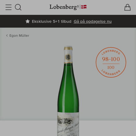
V
I
Søg
Eksklusive 5+1 tilbud
Gå på opdagelse nu
Egon Müller
98–100
100