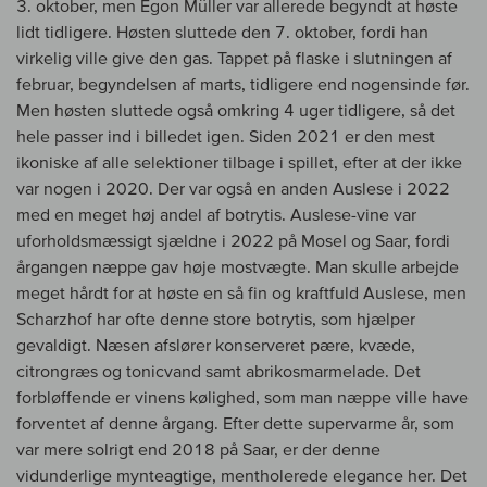
3. oktober, men Egon Müller var allerede begyndt at høste
lidt tidligere. Høsten sluttede den 7. oktober, fordi han
virkelig ville give den gas. Tappet på flaske i slutningen af
februar, begyndelsen af marts, tidligere end nogensinde før.
Men høsten sluttede også omkring 4 uger tidligere, så det
hele passer ind i billedet igen. Siden 2021 er den mest
ikoniske af alle selektioner tilbage i spillet, efter at der ikke
var nogen i 2020. Der var også en anden Auslese i 2022
med en meget høj andel af botrytis. Auslese-vine var
uforholdsmæssigt sjældne i 2022 på Mosel og Saar, fordi
årgangen næppe gav høje mostvægte. Man skulle arbejde
meget hårdt for at høste en så fin og kraftfuld Auslese, men
Scharzhof har ofte denne store botrytis, som hjælper
gevaldigt. Næsen afslører konserveret pære, kvæde,
citrongræs og tonicvand samt abrikosmarmelade. Det
forbløffende er vinens kølighed, som man næppe ville have
forventet af denne årgang. Efter dette supervarme år, som
var mere solrigt end 2018 på Saar, er der denne
vidunderlige mynteagtige, mentholerede elegance her. Det