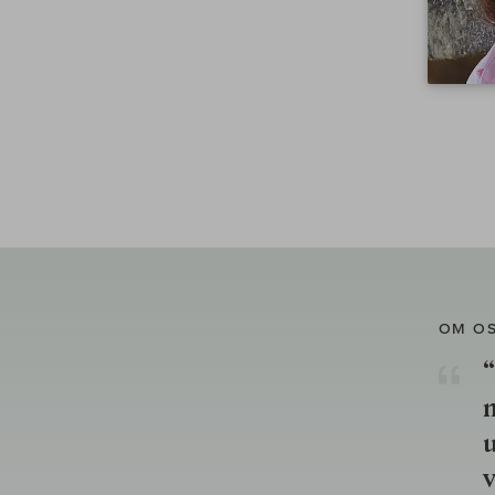
OM O
“
u
v