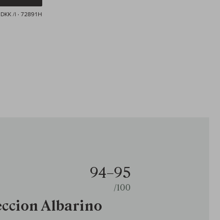
DKK /l
· 72891H
94–95
/100
eccion Albarino