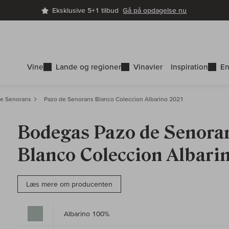
Eksklusive 5+1 tilbud
Gå på opdagelse nu
Vine
Lande og regioner
Vinavler
Inspiration
En
e Senorans
Pazo de Senorans Blanco Coleccion Albarino 2021
Bodegas Pazo de Senoran
Blanco Coleccion Albari
Læs mere om producenten
Albarino 100%