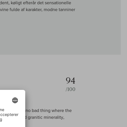
ent, køligt efterår det sensationelle
vine fulde af karakter, modne tanniner
94
/100
o
age, which was no bad thing where the
sive zip and granitic minerality,
ne finish.