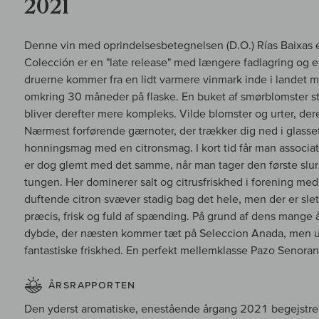
2021
Denne vin med oprindelsesbetegnelsen (D.O.) Rías Baixas er
Colección er en "late release" med længere fadlagring og 
druerne kommer fra en lidt varmere vinmark inde i landet 
omkring 30 måneder på flaske. En buket af smørblomster
bliver derefter mere kompleks. Vilde blomster og urter, der
Nærmest forførende gærnoter, der trækker dig ned i glasse
honningsmag med en citronsmag. I kort tid får man associat
er dog glemt med det samme, når man tager den første slurk,
tungen. Her dominerer salt og citrusfriskhed i forening med 
duftende citron svæver stadig bag det hele, men der er slet 
præcis, frisk og fuld af spænding. På grund af dens mange 
dybde, der næsten kommer tæt på Seleccion Anada, men ud
fantastiske friskhed. En perfekt mellemklasse Pazo Senora
ÅRSRAPPORTEN
Den yderst aromatiske, enestående årgang 2021 begejstrer 