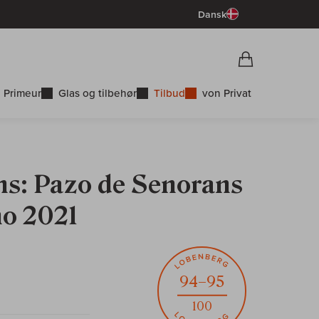
Dansk
Vorschau War
Indkøbskurv
 Primeur
Glas og tilbehør
Tilbud
von Privat
s: Pazo de Senorans
no 2021
94–95
100