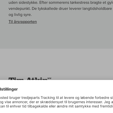
uden sidestykke. Efter sommerens tørkestress bragte et gyld
vendepunkt. De tykskallede druer leverer langtidsholdbare 
og livlig syre.
Til årsrapporten
Tim Atkin om:
Pazo de Senorans Blanco Coleccion Albarin
Colección is generally released with four years of bottle 
more chiselled 2021 vintage was concerned, this has impres
citrus, wet stone and fennel flavours and a taut, slightly sali