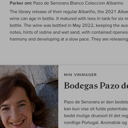
Parker om:
Pazo de Senorans Blanco Coleccion Albarino
The library release of their regular Albariño, the 2021 Alb
wine can age in bottle. It matured with lees in tank for six
bottle. The wine was bottled in May 2022, keeping the auste
notes, hints of iodine and wet sand, with contained ripene
harmony and developing at a slow pace. They are releasing
MIN VINMAGER
Bodegas Pazo d
Pazo de Senorans er den bedste 
kan kun vise sit fulde potential
bedst mulige druesort til det r
nordlige Portugal. Aromatisk og 