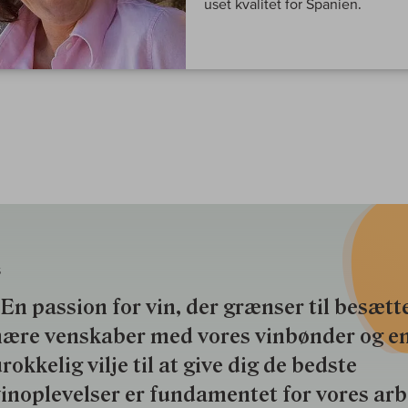
uset kvalitet for Spanien.
S
En passion for vin, der grænser til besætte
nære venskaber med vores vinbønder og e
rokkelig vilje til at give dig de bedste
inoplevelser er fundamentet for vores ar