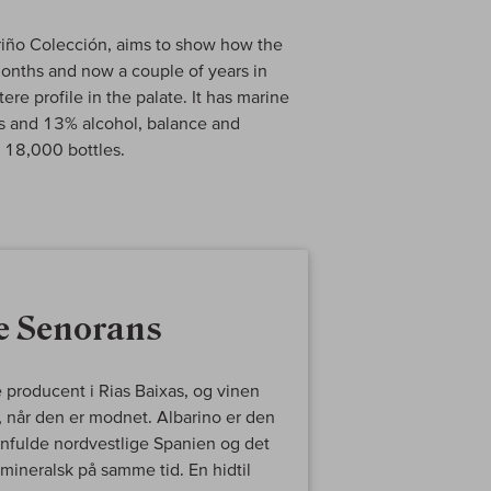
ariño Colección, aims to show how the
 months and now a couple of years in
re profile in the palate. It has marine
ss and 13% alcohol, balance and
 18,000 bottles.
e Senorans
producent i Rias Baixas, og vinen
e, når den er modnet. Albarino er den
egnfulde nordvestlige Spanien og det
mineralsk på samme tid. En hidtil