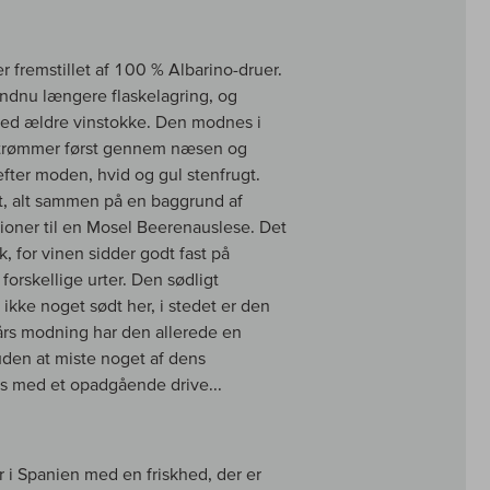
 fremstillet af 100 % Albarino-druer.
endnu længere flaskelagring, og
med ældre vinstokke. Den modnes i
 strømmer først gennem næsen og
efter moden, hvid og gul stenfrugt.
t, alt sammen på en baggrund af
ioner til en Mosel Beerenauslese. Det
 for vinen sidder godt fast på
forskellige urter. Den sødligt
ikke noget sødt her, i stedet er den
års modning har den allerede en
en at miste noget af dens
ns med et opadgående drive...
i Spanien med en friskhed, der er