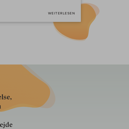
WEITERLESEN
lse,
n
bejde