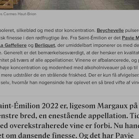
es Carmes Haut-Brion
 poleret, silkeblød og med stor koncentration.
Beychevelle
pulser
sk finesse i den rødfrugtige åre. Fra Saint-Émilion er det
Pavie 
La Gaffeliere
og
Berliquet
, der umiddelbart imponerer os med d
. Generelt er det bemærkelsesværdigt, at der hersker en kvalitat
tet på tværs af alle appellationer. Vinene er afbalancerede, og 
 høje koncentration og modenhed med alkoholniveauer på op til
r mere udstråler de en strålende friskhed. Der er kun få afvigelser
 selv, hvornår han nogensinde har oplevet en så bred vifte af vin
aint-Émilion 2022 er, ligesom Margaux på
enstre bred, en enestående appellation. Ti
ed overekstraherede vine er forbi. Nu han
et om dansende finesse. Og det har Pavie