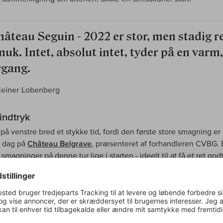
hâteau Seguin - 2022 er stor, men stadig r
uk. Intet, absolut intet, tyder på en varm,
rgang.
Heiner Lobenberg
indtryk
 på venstre bred et stykke tid, fordi den første store smagning er
e dag på
Château Belgrave
, præsenteret af forhandleren CVBG. 
 smagninger på denne tur lige i starten - ideelt til at få et ret god
samme. Vi smagte vine fra begge banker i perfekt organiserede
er. Især Margaux-appellationen skiller sig ud her.
Brane Cantena
lig legende, aromatisk og ekstremt elegant repræsentant - helt 
sen sammen med
Malescot Saint Exupery
.
Lascombes
og
Rauza
fantastiske; med en vis overdådighed, men uden at blive "fede". 