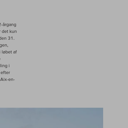
22-årgang
r det kun
 den 31.
ngen,
 løbet af
e
ing i
efter
 Aix-en-