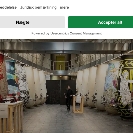
tig godt lide
Saint-Julien
her, eksemplificeret ved den måske be
Barton
nogensinde - en ægte sensation for mig.
Leoville Barton
tremt højt niveau, den fineste i den serie, der er vist her.