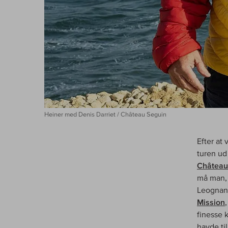
Heiner med Denis Darriet / Château Seguin
Efter at
turen ud
Château
må man, 
Leognan 
Mission
finesse 
havde ti