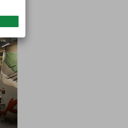
dste
er også