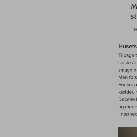
M
s
- 
Husets 
Tilbage t
sidste år
smagning
Men først
For knap
kælder, 
Decelle 
og meget
i nærhed