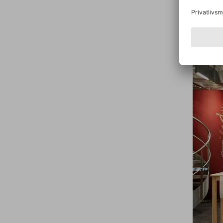
også rig
Langoa 
på et eks