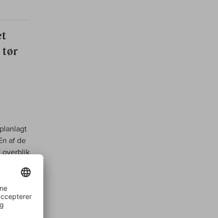
et
 tør
 planlagt
En af de
t overblik
c
er en
oppe i
n-Segla
Jeg kan