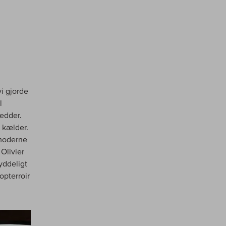
vi gjorde
l
edder.
e kælder.
pmoderne
Olivier
yddeligt
opterroir