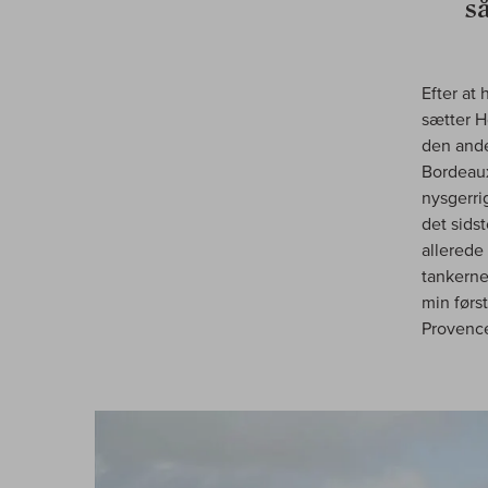
s
Efter at
sætter H
den ande
Bordeaux
nysgerri
det sidst
allerede
tankerne
min først
Provence 