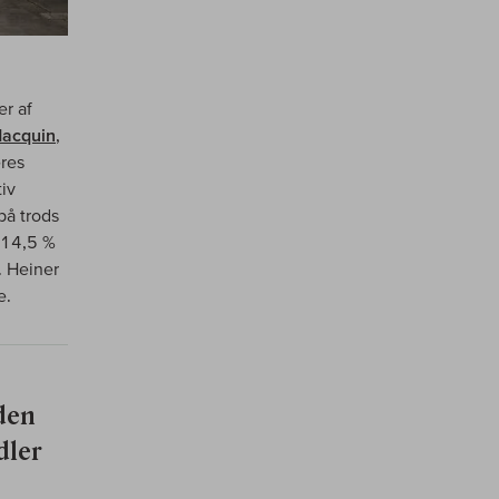
er af
Macquin
,
eres
iv
på trods
 14,5 %
. Heiner
e.
den
dler