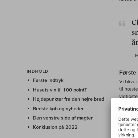
C
sm
å
- 
INDHOLD
Første 
Første indtryk
Vi bliver
til næst
Husets vin til 100 point?
vigtigste
Højdepunkter fra den højre bred
med det 
Bedste køb og nyheder
flyvning
Den venstre side af magten
vidunder
topklas
Konklusion på 2022
er også 