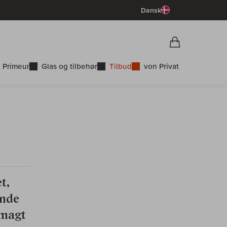
Dansk
Vorschau War
Indkøbskurv
 Primeur
Glas og tilbehør
Tilbud
von Privat
t,
ende
 smagt