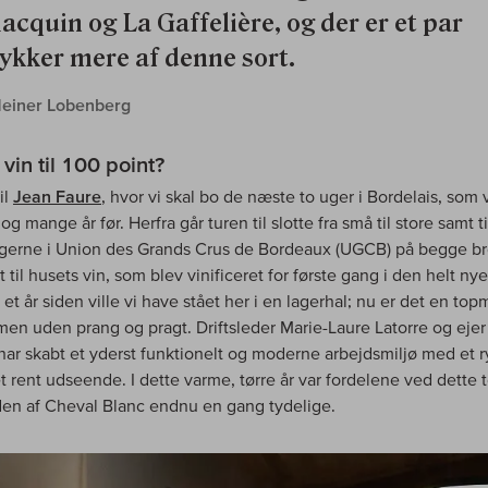
acquin og La Gaffelière, og der er et par
tykker mere af denne sort.
Heiner Lobenberg
vin til 100 point?
il
Jean Faure
, hvor vi skal bo de næste to uger i Bordelais, som 
 og mange år før. Herfra går turen til slotte fra små til store samt ti
erne i Union des Grands Crus de Bordeaux (UGCB) på begge br
 til husets vin, som blev vinificeret for første gang i den helt ny
 et år siden ville vi have stået her i en lagerhal; nu er det en to
men uden prang og pragt. Driftsleder Marie-Laure Latorre og ejer 
har skabt et yderst funktionelt og moderne arbejdsmiljø med et r
 rent udseende. I dette varme, tørre år var fordelene ved dette t
en af Cheval Blanc endnu en gang tydelige.