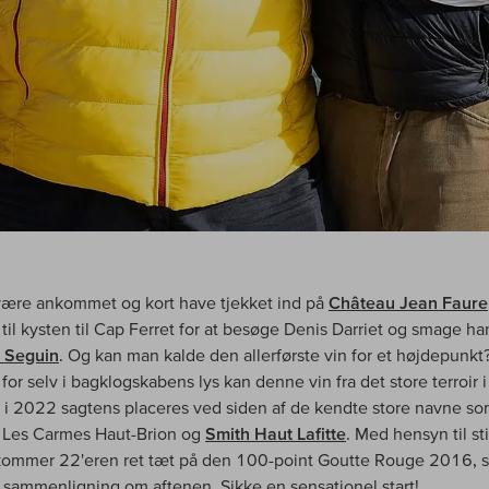
 være ankommet og kort have tjekket ind på
Château Jean Faure
 til kysten til Cap Ferret for at besøge Denis Darriet og smage ha
 Seguin
. Og kan man kalde den allerførste vin for et højdepunkt?
for selv i bagklogskabens lys kan denne vin fra det store terroir 
i 2022 sagtens placeres ved siden af de kendte store navne s
, Les Carmes Haut-Brion og
Smith Haut Lafitte
. Med hensyn til sti
kommer 22'eren ret tæt på den 100-point Goutte Rouge 2016, 
l sammenligning om aftenen. Sikke en sensationel start!