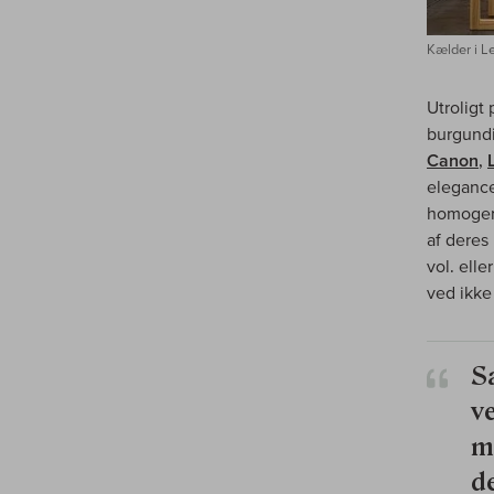
Kælder i L
Utroligt
burgundi
Canon
,
elegance
homogeni
af deres
vol. elle
ved ikke
S
v
m
d