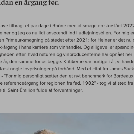
ådan en årgang før.
 have tilbragt et par dage i Rhône med at smage en storslået 20
einer og jeg os nu lidt anspændt ind i udlejningsbilen. For mig e
n Primeur-smagning på stedet efter 2021; for Heiner er det nu
-årgang i hans karriere som vinhandler. Og alligevel er spændi
gheden efter, hvad naturen og vinproducenterne har opnået her i
e år, den samme for os begge. Kritikerne var hurtige i år, vi havd
 læst nogle lovprisninger på forhånd. Med et citat fra James Suckl
 - "For mig personligt sætter den et nyt benchmark for Bordeaux 
e referenceårgang for regionen fra fad, 1982" - tog vi af sted fra
til Saint-Émilion fulde af forventninger.