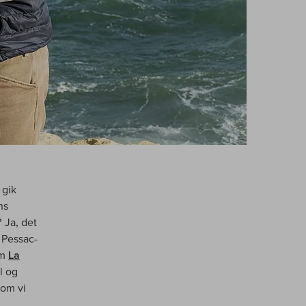
gik
ns
 Ja, det
i Pessac-
om
La
l og
som vi