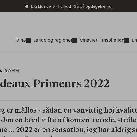
Eksklusive 5+1 tilbud
Gå på opdagelse nu
Vine
Lande og regioner
Vinavler
Inspiration
En
AX BOMM
deaux Primeurs 2022
g er målløs - sådan en vanvittig høj kvalite
ådan en bred vifte af koncentrerede, strål
ne ... 2022 er en sensation, jeg har aldrig