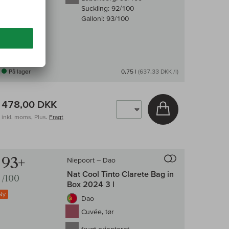
Suckling:
92/100
Galloni:
93/100
På lager
0,75 l
(637,33 DKK /l)
478,00 DKK
v
Læg i kurv
inkl. moms, Plus.
Fragt
enligningen af vin
Til sammenligni
93+
Niepoort – Dao
Nat Cool Tinto Clarete Bag in
/100
Box 2024 3 l
Ny
Dao
Cuvée, tør