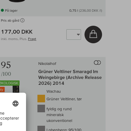
På lager
0,75 l
(236,00 DKK /l)
Pris ab gård
177,00 DKK
v
Læg i kurv
inkl. moms, Plus.
Fragt
enligningen af vin
Til sammenligni
95
Nikolaihof
Grüner Veltliner Smaragd Im
/100
Weingebirge (Archive Release
2026) 2014
ØKOLOGISK
Ny
Wachau
Grüner Veltliner, tør
fyldig og rund
mineralsk
ukonventionel
Lobenberg:
95/100