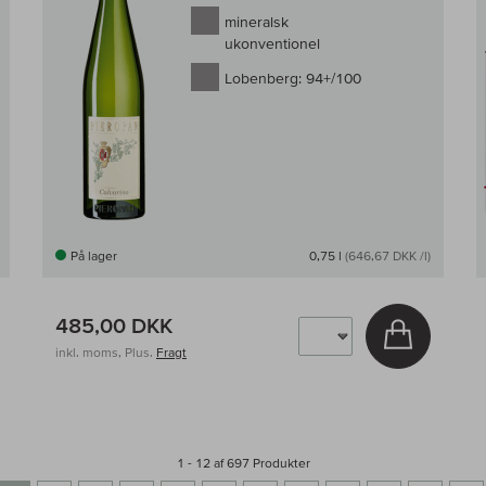
mineralsk
ukonventionel
Lobenberg:
94+/100
På lager
0,75 l
(646,67 DKK /l)
485,00 DKK
g i kurv
Læg i kur
inkl. moms, Plus.
Fragt
1 - 12 af 697 Produkter