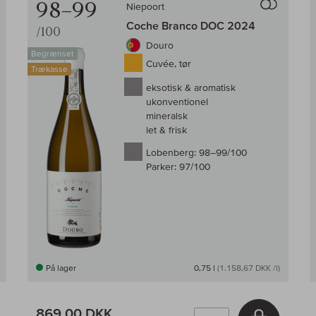
98–99
Niepoort
Coche Branco DOC 2024
/100
Douro
Begrænset
Cuvée, tør
Trækasse
eksotisk & aromatisk
ukonventionel
mineralsk
let & frisk
Lobenberg:
98–99/100
Parker:
97/100
På lager
0,75 l
(1.158,67 DKK /l)
869,00 DKK
Læg i kur