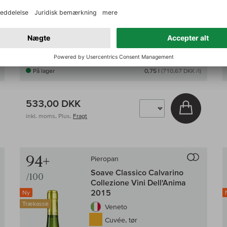
På lager
0,75 l
(710,67 DKK /l)
533,00 DKK
g i kurv
Læg i kur
inkl. moms, Plus.
Fragt
Til sammenligningen af vin
Til samm
94+
Pieropan
Soave Classico Calvarino
/100
Collezione Vini Dell'Anima
2015
Ny
Trækasse
Veneto
Cuvée, tør