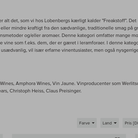
 alt det, som vi hos Lobenbergs kærligt kalder "Freakstoff". Det
eller mindre kraftigt fra den sædvanlige, traditionelle smag på g
nsmetoder og/eller aromaer. Denne kategori omfatter mange m
e vine som f.eks. dem, der er gæret i leramforaer. I denne kateg
r usædvanlig, vil især erfarne vinentusiaster, men også nysgerri
 Wines, Amphora Wines, Vin Jaune. Vinproducenter som Werlitsc
rs, Christoph Heiss, Claus Preisinger.
Farve
Land
Pris [D
Til sammenligningen af vin
Til samm