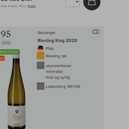
inkl. moms, Plus.
Fragt
enligningen af vin
Til sammenligni
95
Seckinger
Riesling King 2020
/100
Pfalz
ØKOLOGISK
Riesling, tør
Ny
ukonventionel
mineralsk
frisk og syrlig
Lobenberg:
95/100