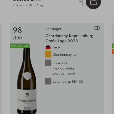
g i kurv
inkl. moms, Plus.
Fragt
Til sammenligningen af vin
Til samm
98
Seckinger
Chardonnay Kapellenberg
/100
Große Lage 2023
ØKOLOGISK
Pfalz
Chardonnay, tør
mineralsk
frisk og syrlig
ukonventionel
Lobenberg:
98/100