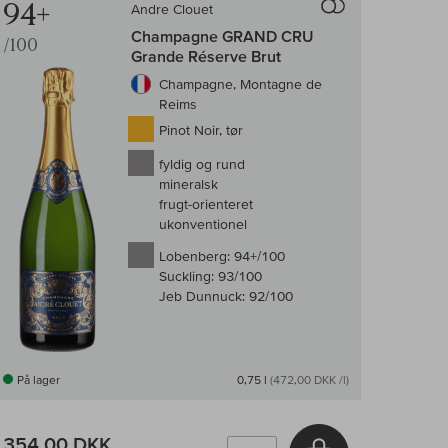
94+
Andre Clouet
Champagne GRAND CRU
/100
Grande Réserve Brut
Champagne, Montagne de
Reims
Pinot Noir, tør
fyldig og rund
mineralsk
frugt-orienteret
ukonventionel
Lobenberg:
94+/100
Suckling:
93/100
Jeb Dunnuck:
92/100
På lager
0,75 l
(472,00 DKK /l)
354,00 DKK
v
Læg i kurv