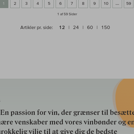
1
2
3
4
5
6
7
8
9
10
....
59
1 af 59
Sider
Artikler pr. side:
12
24
60
150
S
En passion for vin, der grænser til besætte
nære venskaber med vores vinbønder og e
rokkelig vilje til at give dig de bedste