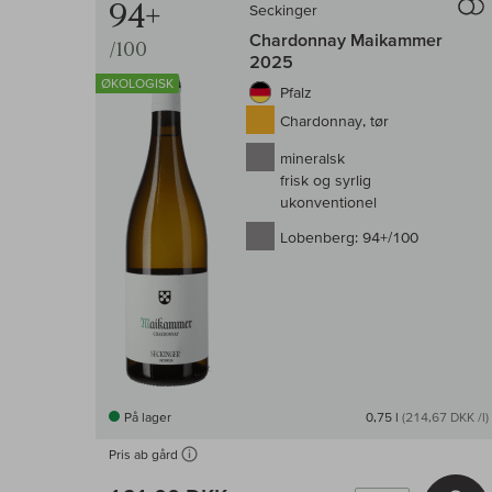
94+
Seckinger
Chardonnay Maikammer
/100
2025
ØKOLOGISK
Pfalz
Chardonnay, tør
mineralsk
frisk og syrlig
ukonventionel
Lobenberg:
94+/100
På lager
0,75 l
(214,67 DKK /l)
Pris ab gård