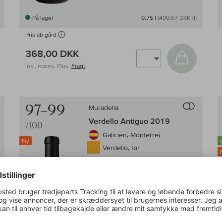
På lager
0,75 l
(490,67 DKK /l)
Pris ab gård
g i kurv
368,00 DKK
Læg i kur
inkl. moms, Plus.
Fragt
Til sammenligningen af vin
Til samm
97–99
Muradella
Verdello Antiguo 2019
/100
Galicien, Monterrei
Ny
Verdello, tør
eksotisk & aromatisk
ukonventionel
mineralsk
Lobenberg:
97–99/100
Parker:
95/100