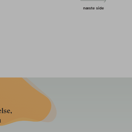
næste side
lse,
n