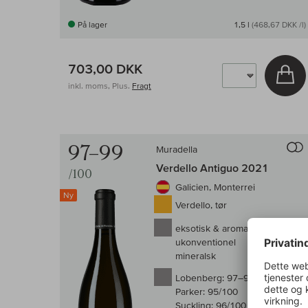
På lager
1,5 l
(468,67 DKK /l)
703,00 DKK
Læ
inkl. moms, Plus.
Fragt
97–99
Muradella
Verdello Antiguo 2021
/100
Galicien, Monterrei
Ny
Verdello, tør
eksotisk & aromatisk
ukonventionel
mineralsk
Lobenberg:
97–99/100
Parker:
95/100
Suckling:
96/100