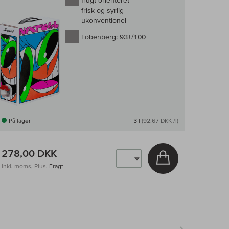
frugt-orienteret
frisk og syrlig
ukonventionel
Lobenberg:
93+/100
På lager
3 l
(92,67 DKK /l)
278,00 DKK
v
Læg i kurv
inkl. moms, Plus.
Fragt