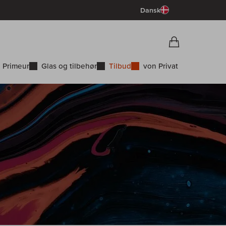
Dansk
Vorschau War
Indkøbskurv
 Primeur
Glas og tilbehør
Tilbud
von Privat