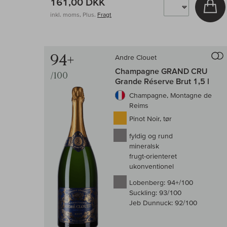
161,00 DKK
Læ
inkl. moms, Plus.
Fragt
94+
Andre Clouet
Champagne GRAND CRU
/100
Grande Réserve Brut 1,5 l
Champagne, Montagne de
Reims
Pinot Noir, tør
fyldig og rund
mineralsk
frugt-orienteret
ukonventionel
Lobenberg:
94+/100
Suckling:
93/100
Jeb Dunnuck:
92/100