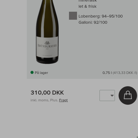
mineralsk
let & frisk
Lobenberg:
94–95/100
Galloni:
92/100
På lager
0,75 l
(413,33 DKK /l)
310,00 DKK
Læ
inkl. moms, Plus.
Fragt