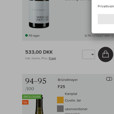
På lager
0,75 l
(710,67 DKK /l)
533,00 DKK
Læ
inkl. moms, Plus.
Fragt
94–95
Bründlmayer
F25
/100
Kamptal
ØKOLOGISK
Cuvée, tør
Ny
ukonventionel