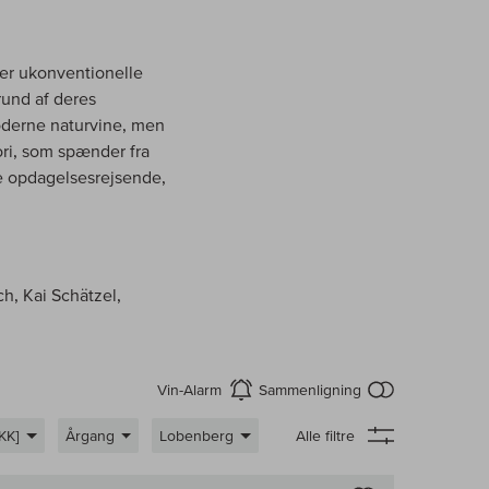
 er ukonventionelle
rund af deres
oderne naturvine, men
ori, som spænder fra
ge opdagelsesrejsende,
h, Kai Schätzel,
intet produkt 
Vin-Alarm
Sammenligning
aktiver
KK]
Årgang
Lobenberg
Alle filtre
enligningen af vin
Til sammenligni