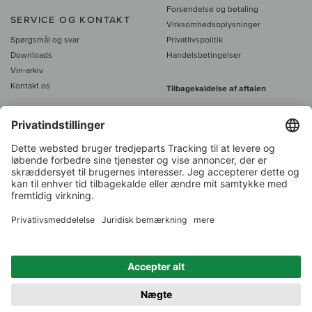
Forsendelse og betaling
SERVICE OG KONTAKT
Virksomhedsoplysninger
Spørgsmål og svar
Privatlivspolitik
Downloads
Handelsbetingelser
Vin-arkiv
Kontakt os
Tilbagekaldelse af aftalen
Alle priser er inkl. moms, plus 39
DKK i fragt
- fra
450 DKK gratis fragt
Kundeservice:
+49 421 696 797-0
1.000 vinavlere –
Vinhandler
Tilbage
Over 7.000 vine
i år 2022