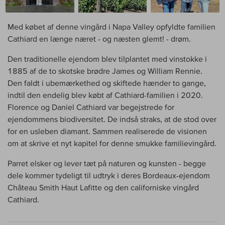
Med købet af denne vingård i Napa Valley opfyldte familien
Cathiard en længe næret - og næsten glemt! - drøm.
Den traditionelle ejendom blev tilplantet med vinstokke i
1885 af de to skotske brødre James og William Rennie.
Den faldt i ubemærkethed og skiftede hænder to gange,
indtil den endelig blev købt af Cathiard-familien i 2020.
Florence og Daniel Cathiard var begejstrede for
ejendommens biodiversitet. De indså straks, at de stod over
for en usleben diamant. Sammen realiserede de visionen
om at skrive et nyt kapitel for denne smukke familievingård.
Parret elsker og lever tæt på naturen og kunsten - begge
dele kommer tydeligt til udtryk i deres Bordeaux-ejendom
Château Smith Haut Lafitte og den californiske vingård
Cathiard.