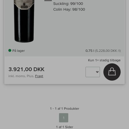
Suckling:
99/100
Colin Hay:
98/100
På lager
0,75 l
(5.228,00 DKK /l)
Kun
1×
stadig tilbage
3.921,00 DKK
Læg i 
inkl. moms, Plus.
Fragt
1 - 1 af 1 Produkter
1
1 af 1
Sider