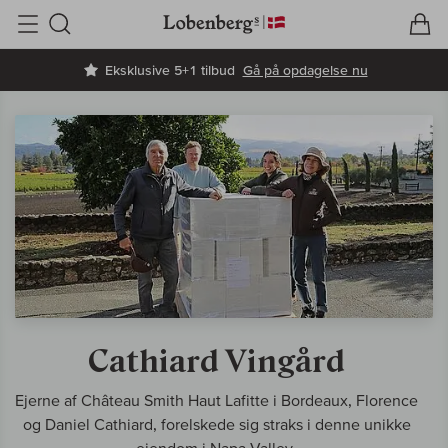
V
I
Søg
Eksklusive 5+1 tilbud
Gå på opdagelse nu
Cathiard Vingård
Ejerne af Château Smith Haut Lafitte i Bordeaux, Florence
og Daniel Cathiard, forelskede sig straks i denne unikke