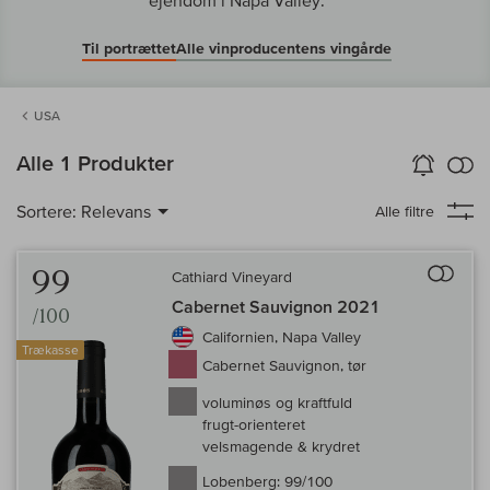
ejendom i Napa Valley.
Til portrættet
Alle vinproducentens vingårde
USA
in
Alle 1 Produkter
Vin-Alarm
aktiver
Samm
Sortere:
Relevans
Alle filtre
Til 
99
Cathiard Vineyard
Cabernet Sauvignon 2021
/100
Californien, Napa Valley
Trækasse
Cabernet Sauvignon, tør
voluminøs og kraftfuld
frugt-orienteret
velsmagende & krydret
Lobenberg:
99/100