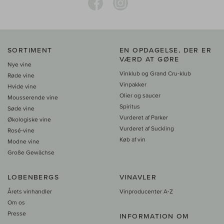
SORTIMENT
EN OPDAGELSE, DER ER
VÆRD AT GØRE
Nye vine
Vinklub og Grand Cru-klub
Røde vine
Vinpakker
Hvide vine
Olier og saucer
Mousserende vine
Spiritus
Søde vine
Vurderet af Parker
Økologiske vine
Vurderet af Suckling
Rosé-vine
Køb af vin
Modne vine
Große Gewächse
LOBENBERGS
VINAVLER
Årets vinhandler
Vinproducenter A-Z
Om os
Presse
INFORMATION OM