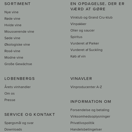
SORTIMENT
EN OPDAGELSE, DER ER
VÆRD AT GØRE
Nye vine
Vinklub og Grand Cru-klub
Røde vine
Vinpakker
Hvide vine
Olier og saucer
Mousserende vine
Spiritus
Søde vine
Vurderet af Parker
Økologiske vine
Vurderet af Suckling
Rosé-vine
Køb af vin
Modne vine
Große Gewächse
LOBENBERGS
VINAVLER
Årets vinhandler
Vinproducenter A-Z
Om os
Presse
INFORMATION OM
Forsendelse og betaling
SERVICE OG KONTAKT
Virksomhedsoplysninger
Spørgsmål og svar
Privatlivspolitik
Downloads
Handelsbetingelser