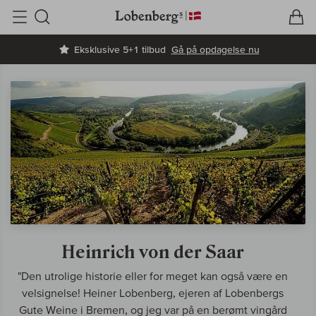
V
I
Søg
Eksklusive 5+1 tilbud
Gå på opdagelse nu
Heinrich von der Saar
"Den utrolige historie eller for meget kan også være en
velsignelse! Heiner Lobenberg, ejeren af Lobenbergs
Gute Weine i Bremen, og jeg var på en berømt vingård