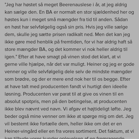
"Jeg har høstet så meget Beerenauslese i år, at jeg aldrig
kan sælge den. En BA er normalt en stor sjældenhed her og
høstes kun i meget små mængder fra tid til anden. Sådan
en høst har selvfølgelig også sin pris. Hvis jeg ville sælge
dem, skulle jeg sætte prisen radikalt ned. Men det kan jeg
ikke gøre med henblik på fremtiden, for vi har aldrig haft så
store mængder BA, og det kommer vi nok heller aldrig til
igen." Efter at have smagt på vinen stod det klart, at vi
gerne ville hjælpe, når det var muligt. Heiner og jeg er gode
venner og ville selvfølgelig dele selv de mindste mængder
som brødre, og der er mere end nok her til os begge. Efter
at have talt med producenten fandt vi hurtigt den ideelle
løsning. Producenten var parat til at give os vinen til en
absolut spotpris, men på den betingelse, at producenten
ikke blev nævnt ved navn. Vi afgav et højtideligt løfte. Jeg
beder også mine venner om ikke at spørge mig om det. Jeg
vil bestemt ikke fortælle dem, heller ikke om det er en
Heiner-vingård eller en fra vores sortiment. Det faktum, at vi
kan tilbyde vores kunder oplevelsen af en fremragende