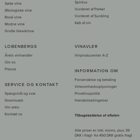
Spiritus
Søde vine
Vurderet af Parker
Økologiske vine
Vurderet af Suckling
Rosé-vine
Køb af vin
Modne vine
Große Gewächse
LOBENBERGS
VINAVLER
Årets vinhandler
Vinproducenter A-Z
Om os
Presse
INFORMATION OM
Forsendelse og betaling
SERVICE OG KONTAKT
Virksomhedsoplysninger
Spørgsmål og svar
Privatlivspolitik
Downloads
Handelsbetingelser
Vin-arkiv
Kontakt os
Tilbagekaldelse af aftalen
Alle priser er inkl. moms, plus 39
DKK i fragt
- fra
450 DKK gratis fragt