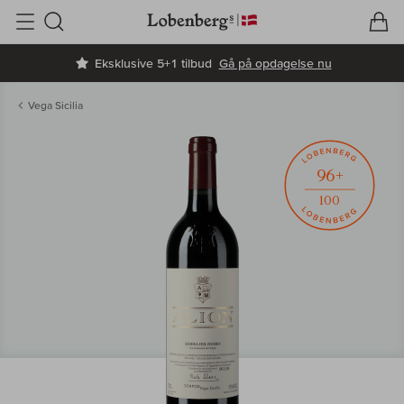
V
I
Søg
Eksklusive 5+1 tilbud
Gå på opdagelse nu
Vega Sicilia
96+
100