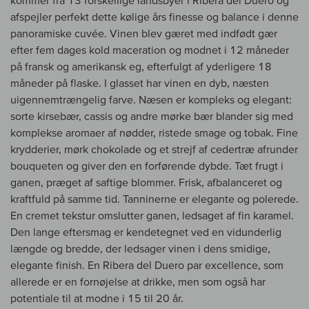
kommer fra 13 forskellige landsbyer i Ribera del Duero og
afspejler perfekt dette kølige års finesse og balance i denne
panoramiske cuvée. Vinen blev gæret med indfødt gær
efter fem dages kold maceration og modnet i 12 måneder
på fransk og amerikansk eg, efterfulgt af yderligere 18
måneder på flaske. I glasset har vinen en dyb, næsten
uigennemtrængelig farve. Næsen er kompleks og elegant:
sorte kirsebær, cassis og andre mørke bær blander sig med
komplekse aromaer af nødder, ristede smage og tobak. Fine
krydderier, mørk chokolade og et strejf af cedertræ afrunder
bouqueten og giver den en forførende dybde. Tæt frugt i
ganen, præget af saftige blommer. Frisk, afbalanceret og
kraftfuld på samme tid. Tanninerne er elegante og polerede.
En cremet tekstur omslutter ganen, ledsaget af fin karamel.
Den lange eftersmag er kendetegnet ved en vidunderlig
længde og bredde, der ledsager vinen i dens smidige,
elegante finish. En Ribera del Duero par excellence, som
allerede er en fornøjelse at drikke, men som også har
potentiale til at modne i 15 til 20 år.