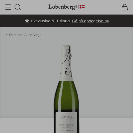
V
I
Søg
Eksklusive 5+1 tilbud
Gå på opdagelse nu
Domaine Alain Voge