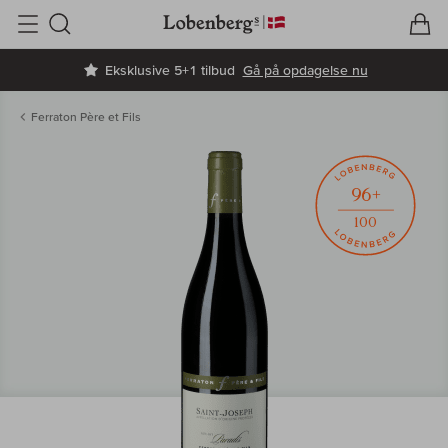
V
I
Søg
Eksklusive 5+1 tilbud
Gå på opdagelse nu
Ferraton Père et Fils
96+
100