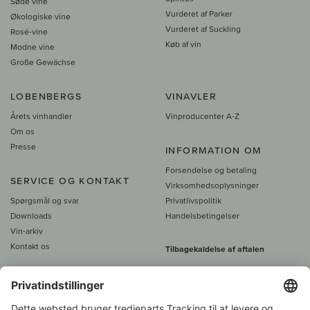
Søde vine
Vurderet af Parker
Økologiske vine
Vurderet af Suckling
Rosé-vine
Køb af vin
Modne vine
Große Gewächse
LOBENBERGS
VINAVLER
Årets vinhandler
Vinproducenter A-Z
Om os
Presse
INFORMATION OM
Forsendelse og betaling
SERVICE OG KONTAKT
Virksomhedsoplysninger
Spørgsmål og svar
Privatlivspolitik
Downloads
Handelsbetingelser
Vin-arkiv
Kontakt os
Tilbagekaldelse af aftalen
Alle priser er inkl. moms, plus 39
DKK i fragt
- fra
450 DKK gratis fragt