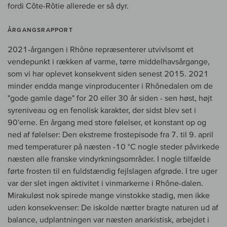
fordi Côte-Rôtie allerede er så dyr.
ÅRGANGSRAPPORT
2021-årgangen i Rhône repræsenterer utvivlsomt et
vendepunkt i rækken af varme, tørre middelhavsårgange,
som vi har oplevet konsekvent siden senest 2015. 2021
minder endda mange vinproducenter i Rhônedalen om de
"gode gamle dage" for 20 eller 30 år siden - sen høst, højt
syreniveau og en fenolisk karakter, der sidst blev set i
90'erne. En årgang med store følelser, et konstant op og
ned af følelser: Den ekstreme frostepisode fra 7. til 9. april
med temperaturer på næsten -10 °C nogle steder påvirkede
næsten alle franske vindyrkningsområder. I nogle tilfælde
førte frosten til en fuldstændig fejlslagen afgrøde. I tre uger
var der slet ingen aktivitet i vinmarkerne i Rhône-dalen.
Mirakuløst nok spirede mange vinstokke stadig, men ikke
uden konsekvenser: De iskolde nætter bragte naturen ud af
balance, udplantningen var næsten anarkistisk, arbejdet i