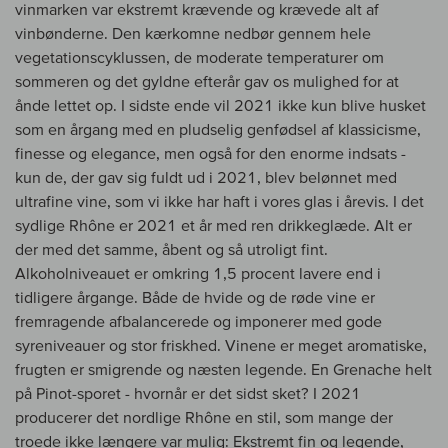
vinmarken var ekstremt krævende og krævede alt af
vinbønderne. Den kærkomne nedbør gennem hele
vegetationscyklussen, de moderate temperaturer om
sommeren og det gyldne efterår gav os mulighed for at
ånde lettet op. I sidste ende vil 2021 ikke kun blive husket
som en årgang med en pludselig genfødsel af klassicisme,
finesse og elegance, men også for den enorme indsats -
kun de, der gav sig fuldt ud i 2021, blev belønnet med
ultrafine vine, som vi ikke har haft i vores glas i årevis. I det
sydlige Rhône er 2021 et år med ren drikkeglæde. Alt er
der med det samme, åbent og så utroligt fint.
Alkoholniveauet er omkring 1,5 procent lavere end i
tidligere årgange. Både de hvide og de røde vine er
fremragende afbalancerede og imponerer med gode
syreniveauer og stor friskhed. Vinene er meget aromatiske,
frugten er smigrende og næsten legende. En Grenache helt
på Pinot-sporet - hvornår er det sidst sket? I 2021
producerer det nordlige Rhône en stil, som mange der
troede ikke længere var mulig: Ekstremt fin og legende,