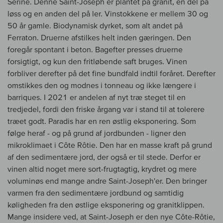
Sérine. Denne Saint-Joseph er plantet på granit, en del på
løss og en anden del på ler. Vinstokkene er mellem 30 og
50 år gamle. Biodynamisk dyrket, som alt andet på
Ferraton. Druerne afstilkes helt inden gæringen. Den
foregår spontant i beton. Bagefter presses druerne
forsigtigt, og kun den fritløbende saft bruges. Vinen
forbliver derefter på det fine bundfald indtil foråret. Derefter
omstikkes den og modnes i tonneau og ikke længere i
barriques. I 2021 er andelen af nyt træ steget til en
tredjedel, fordi den friske årgang var i stand til at tolerere
træet godt. Paradis har en ren østlig eksponering. Som
følge heraf - og på grund af jordbunden - ligner den
mikroklimaet i Côte Rôtie. Den har en masse kraft på grund
af den sedimentære jord, der også er til stede. Derfor er
vinen altid noget mere sort-frugtagtig, krydret og mere
voluminøs end mange andre Saint-Joseph'er. Den bringer
varmen fra den sedimentære jordbund og samtidig
køligheden fra den østlige eksponering og granitklippen.
Mange insidere ved, at Saint-Joseph er den nye Côte-Rôtie,