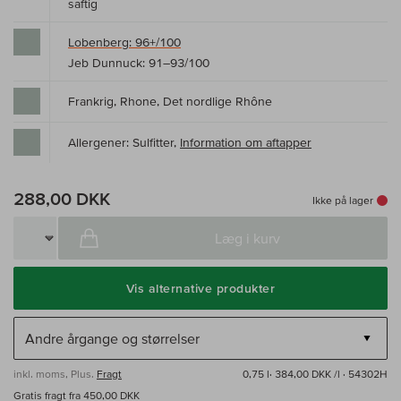
saftig
Lobenberg: 96+/100
Jeb Dunnuck: 91–93/100
Frankrig, Rhone, Det nordlige Rhône
Allergener: Sulfitter,
Information om aftapper
288,00 DKK
Ikke på lager
Læg i kurv
Vis alternative produkter
inkl. moms, Plus.
Fragt
0,75 l·
384,00 DKK /l
· 54302H
Gratis fragt fra 450,00 DKK