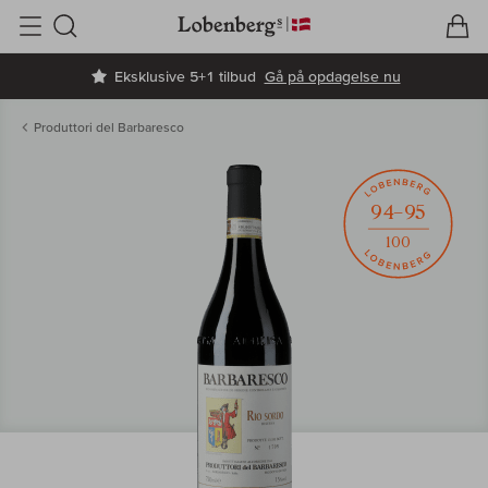
V
I
Søg
Eksklusive 5+1 tilbud
Gå på opdagelse nu
Produttori del Barbaresco
94–95
100