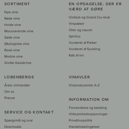
SORTIMENT
EN OPDAGELSE, DER ER
VÆRD AT GØRE
Nye vine
Vinklub og Grand Cru-klub
Røde vine
Vinpakker
Hvide vine
Olier og saucer
Mousserende vine
Spiritus
Søde vine
Vurderet af Parker
Økologiske vine
Vurderet af Suckling
Rosé-vine
Køb af vin
Modne vine
Große Gewächse
LOBENBERGS
VINAVLER
Årets vinhandler
Vinproducenter A-Z
Om os
Presse
INFORMATION OM
Forsendelse og betaling
SERVICE OG KONTAKT
Virksomhedsoplysninger
Spørgsmål og svar
Privatlivspolitik
Downloads
Handelsbetingelser