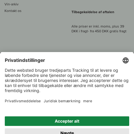
Vin-arkiv
Kontakt os
Tilbagekaldelse af aftalen
Alle priser er inkl. moms, plus 39
DKK i fragt
- fra
450 DKK gratis fragt
Kundeservice:
+49 421 696 797-0
1.000 vinavlere –
Vinhandler
Tilbage
Over 7.000 vine
i år 2022