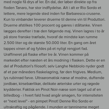
med nogle få drys af ler. En dal, der løber direkte op fra
floden Tanaro, har stor indflydelse. Alt i alt er Rio Sordo et
lettere, mere legende sted inden for Barbaresco-crusene.
Kun to vinbønder leverer druerne til denne vin til Produttori.
Druerne afstilkes 100 procent og gæres i ståltanke. Vinen
lægges derefter i træ den følgende maj. Vinen lagres i to år
på store franske træfade, hvoraf de mindste kan rumme
2.500 liter og de største 50.000 liter. En gang om året
tappes vinen af og fyldes på et nyligt rengjort fad.
Uraffineret på flaske efter tre år. Vinen kommer på
markedet efter næsten et års modning i flasken. Dette er en
del af Produttori's filosofi; selv Langhe Nebbiolo nyder godt
af et par måneders flaskelagring, før den frigives. Medium,
lys rubinrød farve. Ultraaromatisk næse af modne, duftende
jordbær, kirsebærlikør, delikate æteriske urter og røgede
krydderier. Faktisk en Pinot Noir-næse som taget ud af en
billedbog - i hvert fald hvad angår smagen, for intensiteten
er "next level" - en pimpet Pinot! Denne Rio Sordo er
ultrakraftig og pågående. I munden er tanninerne meget