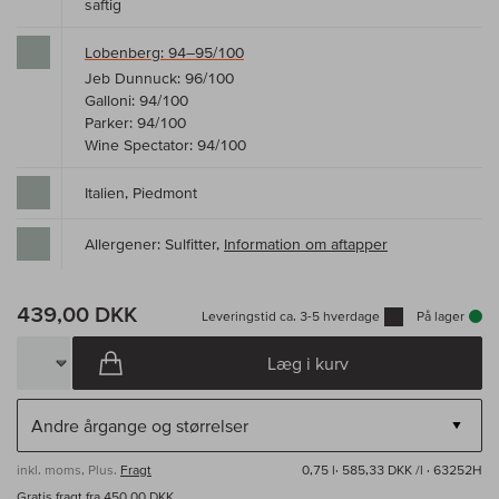
saftig
Lobenberg: 94–95/100
Jeb Dunnuck: 96/100
Galloni: 94/100
Parker: 94/100
Wine Spectator: 94/100
Italien, Piedmont
Allergener: Sulfitter,
Information om aftapper
439,00 DKK
Leveringstid ca. 3-5 hverdage
På lager
Læg i kurv
inkl. moms, Plus.
Fragt
0,75 l·
585,33 DKK /l
· 63252H
Gratis fragt fra 450,00 DKK