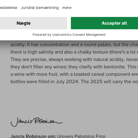
Miraflores Baja, which is in the process of obtaining organi
because they purchased it in 2022. After pressing the full cl
iron vats that are lined with ceramic, where it rested with t
like that. They work with full lees in all the wines; they don
the lees to nurture the wines. It has a golden color and a sp
balsamic hint. It has 12.5% alcohol, 2% more than in 2022,
acidity. It has concentration and a round palate, but the ch
there is high salinity and also a chalky texture (there's a lot
They are precise, always working with natural acidity, never
they don't filter any wines; they clarify with bentonite. Thi
a wine with more fruit, with a toasted cereal component em
bottles were filled in July 2024. The 2025 will carry the org
Jancis Robinson om:
Univers Palomino Fino