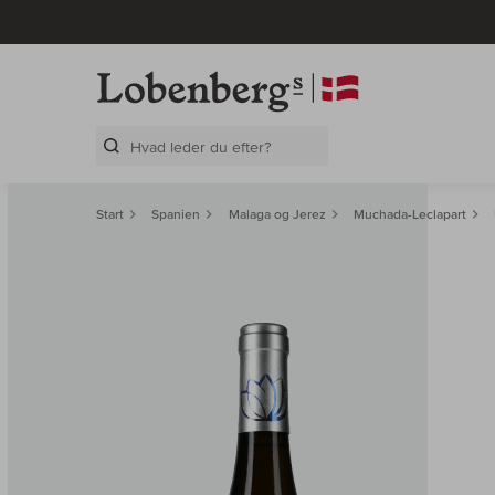
Search Layer
Start
Spanien
Malaga og Jerez
Muchada-Leclapart