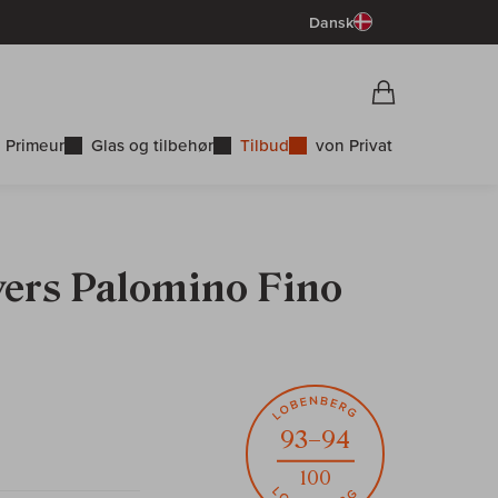
Dansk
Vorschau War
Indkøbskurv
 Primeur
Glas og tilbehør
Tilbud
von Privat
vers Palomino Fino
93–94
100