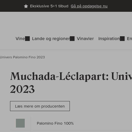
Eksklusive 5+1 tilbud
Gå på opdagelse nu
Vine
Lande og regioner
Vinavler
Inspiration
En
Univers Palomino Fino 2023
Muchada-Léclapart: Uni
2023
Læs mere om producenten
Palomino Fino 100%