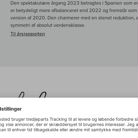
Den spektakulære årgang 2023 betragtes i Spanien som en
er betydeligt mere afbalanceret end 2022 og fremstår so
version af 2020. Den charmerer med en stenet reduktion,
symmetri af absolut verdensklasse.
Til årsrapporten
Parker om:
Univers Palomino Fino
The entry-level white is the 2023 Univers, produced with o