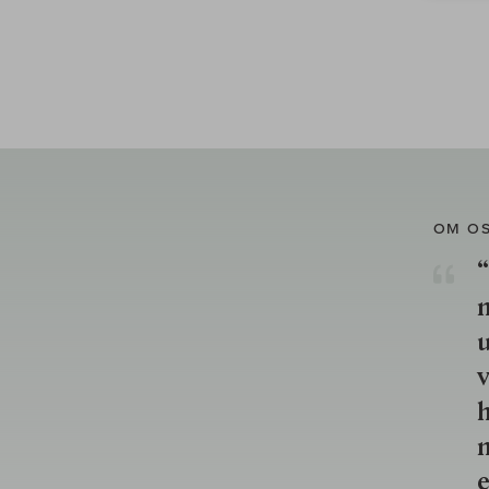
OM O
“
u
v
h
n
e