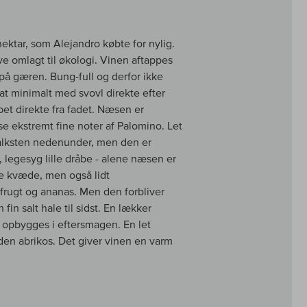
ktar, som Alejandro købte for nylig.
ive omlagt til økologi. Vinen aftappes
t på gæren. Bung-full og derfor ikke
sat minimalt med svovl direkte efter
et direkte fra fadet. Næsen er
isse ekstremt fine noter af Palomino. Let
 kalksten nedenunder, men den er
, legesyg lille dråbe - alene næsen er
e kvæde, men også lidt
frugt og ananas. Men den forbliver
n salt hale til sidst. En lækker
me opbygges i eftersmagen. En let
moden abrikos. Det giver vinen en varm