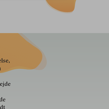
lse,
n
bejde
nde
ldt