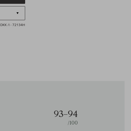
DKK /l
· 72134H
93–94
/100