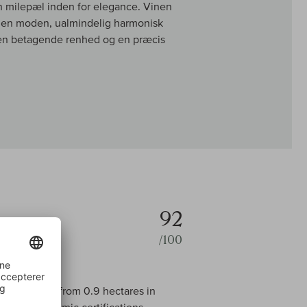
 milepæl inden for elegance. Vinen
m en moden, ualmindelig harmonisk
 en betagende renhed og en præcis
92
/100
ld Palomino from 0.9 hectares in