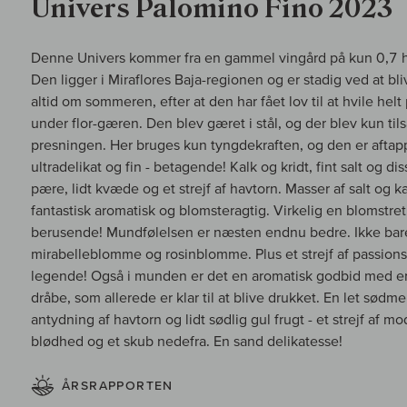
Univers Palomino Fino 2023
Denne Univers kommer fra en gammel vingård på kun 0,7 he
Den ligger i Miraflores Baja-regionen og er stadig ved at bl
altid om sommeren, efter at den har fået lov til at hvile hel
under flor-gæren. Den blev gæret i stål, og der blev kun til
presningen. Her bruges kun tyngdekraften, og den er aftapp
ultradelikat og fin - betagende! Kalk og kridt, fint salt og d
pære, lidt kvæde og et strejf af havtorn. Masser af salt og
fantastisk aromatisk og blomsteragtig. Virkelig en blomstret
berusende! Mundfølelsen er næsten endnu bedre. Ikke bar
mirabelleblomme og rosinblomme. Plus et strejf af passions
legende! Også i munden er det en aromatisk godbid med en fi
dråbe, som allerede er klar til at blive drukket. En let sød
antydning af havtorn og lidt sødlig gul frugt - et strejf af 
blødhed og et skub nedefra. En sand delikatesse!
ÅRSRAPPORTEN