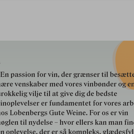
S
En passion for vin, der grænser til besætte
nære venskaber med vores vinbønder og e
rokkelig vilje til at give dig de bedste
inoplevelser er fundamentet for vores ar
os Lobenbergs Gute Weine. For os er vin
øglen til nydelse – hvor ellers kan man fi
n oplevelse, der er så kompleks, glædesfy