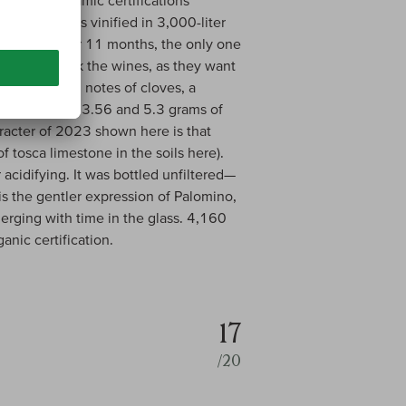
c and biodynamic certifications
usters, it was vinified in 3,000-liter
he full lees for 11 months, the only one
't want to rack the wines, as they want
icy nose with notes of cloves, a
 with a pH of 3.56 and 5.3 grams of
aracter of 2023 shown here is that
 of tosca limestone in the soils here).
 acidifying. It was bottled unfiltered—
s is the gentler expression of Palomino,
erging with time in the glass. 4,160
anic certification.
17
/20