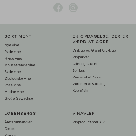
SORTIMENT
EN OPDAGELSE, DER ER
VÆRD AT GØRE
Nye vine
Vinklub og Grand Cru-klub
Røde vine
Vinpakker
Hvide vine
Olier og saucer
Mousserende vine
Spiritus
Søde vine
Vurderet af Parker
Økologiske vine
Vurderet af Suckling
Rosé-vine
Køb af vin
Modne vine
Große Gewächse
LOBENBERGS
VINAVLER
Årets vinhandler
Vinproducenter A-Z
Om os
Presse