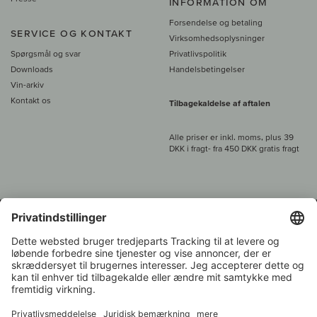
INFORMATION OM
Forsendelse og betaling
SERVICE OG KONTAKT
Virksomhedsoplysninger
Spørgsmål og svar
Privatlivspolitik
Downloads
Handelsbetingelser
Vin-arkiv
Kontakt os
Tilbagekaldelse af aftalen
Alle priser er inkl. moms, plus 39
DKK i fragt
- fra
450 DKK gratis fragt
Kundeservice:
+49 421 696 797-0
1.000 vinavlere –
Vinhandler
Tilbage
Over 7.000 vine
i år 2022