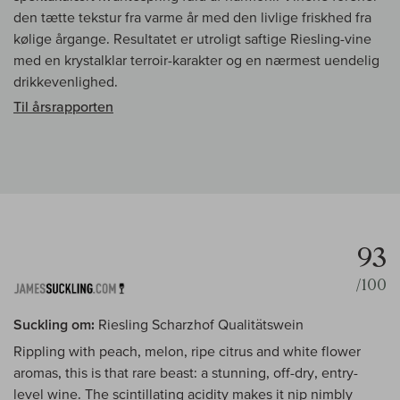
den tætte tekstur fra varme år med den livlige friskhed fra
kølige årgange. Resultatet er utroligt saftige Riesling-vine
med en krystalklar terroir-karakter og en nærmest uendelig
drikkevenlighed.
Til årsrapporten
93
/100
Suckling om:
Riesling Scharzhof Qualitätswein
Rippling with peach, melon, ripe citrus and white flower
aromas, this is that rare beast: a stunning, off-dry, entry-
level wine. The scintillating acidity makes it nip nimbly