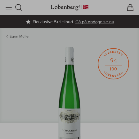
V
I
Søg
Eksklusive 5+1 tilbud
Gå på opdagelse nu
Egon Müller
94
100