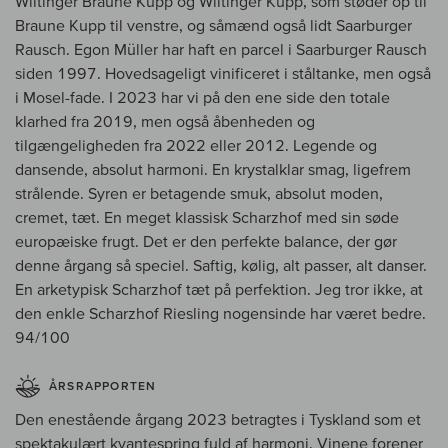
Wiltinger Braune Kupp og Wiltinger Kupp, som støder op til
Braune Kupp til venstre, og såmænd også lidt Saarburger
Rausch. Egon Müller har haft en parcel i Saarburger Rausch
siden 1997. Hovedsageligt vinificeret i ståltanke, men også
i Mosel-fade. I 2023 har vi på den ene side den totale
klarhed fra 2019, men også åbenheden og
tilgængeligheden fra 2022 eller 2012. Legende og
dansende, absolut harmoni. En krystalklar smag, ligefrem
strålende. Syren er betagende smuk, absolut moden,
cremet, tæt. En meget klassisk Scharzhof med sin søde
europæiske frugt. Det er den perfekte balance, der gør
denne årgang så speciel. Saftig, kølig, alt passer, alt danser.
En arketypisk Scharzhof tæt på perfektion. Jeg tror ikke, at
den enkle Scharzhof Riesling nogensinde har været bedre.
94/100
ÅRSRAPPORTEN
Den enestående årgang 2023 betragtes i Tyskland som et
spektakulært kvantespring fuld af harmoni. Vinene forener