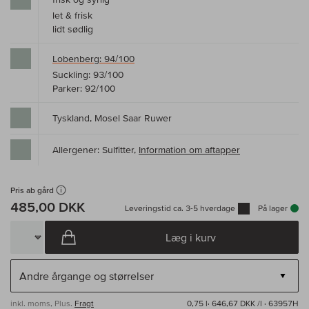
let & frisk
lidt sødlig
Lobenberg: 94/100
Suckling: 93/100
Parker: 92/100
Tyskland, Mosel Saar Ruwer
Allergener: Sulfitter,
Information om aftapper
Pris ab gård
485,00 DKK
Leveringstid ca. 3-5 hverdage
På lager
Læg i kurv
inkl. moms, Plus.
Fragt
0,75 l·
646,67 DKK /l
· 63957H