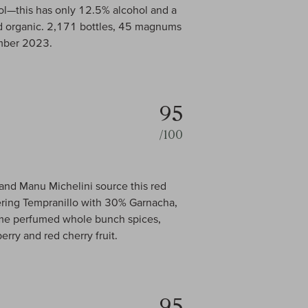
hol—this has only 12.5% alcohol and a
ied organic. 2,171 bottles, 45 magnums
mber 2023.
95
/100
and Manu Michelini source this red
nering Tempranillo with 30% Garnacha,
ome perfumed whole bunch spices,
erry and red cherry fruit.
95