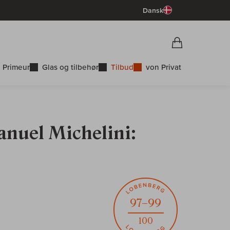
Dansk
Vorschau War
Indkøbskurv
 Primeur
Glas og tilbehør
Tilbud
von Privat
anuel Michelini:
97–99
100