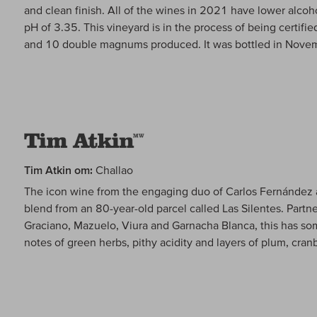
and clean finish. All of the wines in 2021 have lower alco
pH of 3.35. This vineyard is in the process of being certif
and 10 double magnums produced. It was bottled in Nove
Tim Atkin om:
Challao
The icon wine from the engaging duo of Carlos Fernández 
blend from an 80-year-old parcel called Las Silentes. Part
Graciano, Mazuelo, Viura and Garnacha Blanca, this has s
notes of green herbs, pithy acidity and layers of plum, cranb