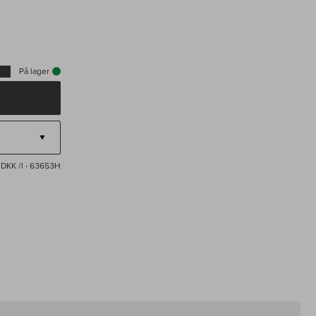
På lager
 DKK /l
· 63653H