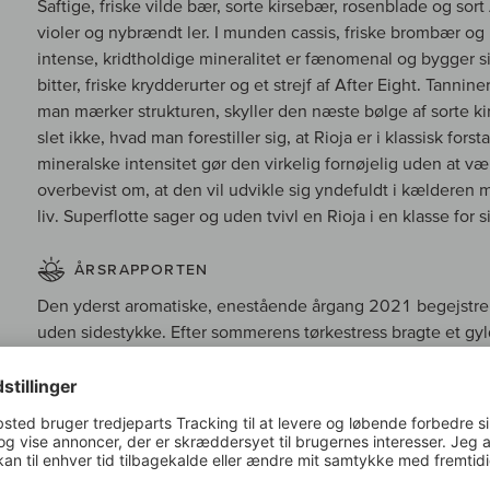
Saftige, friske vilde bær, sorte kirsebær, rosenblade og sor
violer og nybrændt ler. I munden cassis, friske brombær og
intense, kridtholdige mineralitet er fænomenal og bygger si
bitter, friske krydderurter og et strejf af After Eight. Tannin
man mærker strukturen, skyller den næste bølge af sorte k
slet ikke, hvad man forestiller sig, at Rioja er i klassisk fo
mineralske intensitet gør den virkelig fornøjelig uden at v
overbevist om, at den vil udvikle sig yndefuldt i kælderen me
liv. Superflotte sager og uden tvivl en Rioja i en klasse for s
ÅRSRAPPORTEN
Den yderst aromatiske, enestående årgang 2021 begejstrer 
uden sidestykke. Efter sommerens tørkestress bragte et gyld
vendepunkt. De tykskallede druer leverer langtidsholdbare 
og livlig syre.
Til årsrapporten