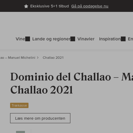
Eksklusive 5+1 tilbud
Gå på opdagelse nu
Vine
Lande og regioner
Vinavler
Inspiration
En
lao – Manuel Michelini
Challao 2021
Dominio del Challao – M
Challao 2021
Trækasse
Læs mere om producenten