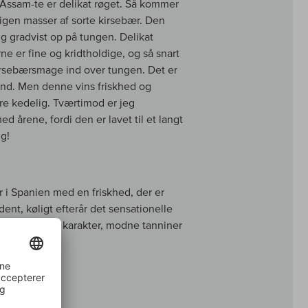
t Assam-te er delikat røget. Så kommer
 igen masser af sorte kirsebær. Den
g gradvist op på tungen. Delikat
erne er fine og kridtholdige, og så snart
irsebærsmage ind over tungen. Det er
rstand. Men denne vins friskhed og
ære kedelig. Tværtimod er jeg
d årene, fordi den er lavet til et langt
ig!
i Spanien med en friskhed, der er
ent, køligt efterår det sensationelle
vine fulde af karakter, modne tanniner