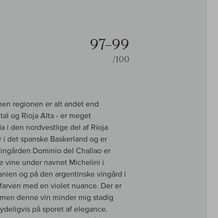
97–99
/100
men regionen er alt andet end
al og Rioja Alta - er meget
a i den nordvestlige del af Rioja
 i det spanske Baskerland og er
vingården Dominio del Challao er
vne vine under navnet Michelini i
anien og på den argentinske vingård i
farven med en violet nuance. Der er
, men denne vin minder mig stadig
eligvis på sporet af elegance.