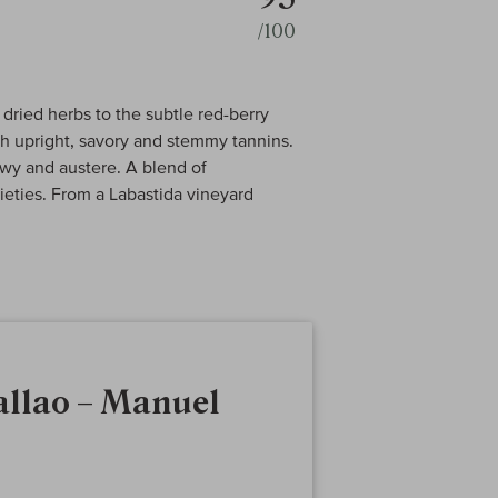
/100
 dried herbs to the subtle red-berry
ith upright, savory and stemmy tannins.
ewy and austere. A blend of
ieties. From a Labastida vineyard
allao – Manuel