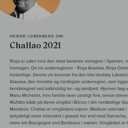
HEINER LOBENBERG OM:
Challao 2021
Rioja er uden tvivl den mest berømte vinregion i Spanien, 
homogen. De tre underregioner - Rioja Alavesa, Rioja Orient
forskellige. Denne vin kommer fra den lille landsby Labastid
Alavesa, den mindste og nordligste underregion, som ligger
kendetegnet ved kalkholdig ler- og sandjord. Hjernen bag 
Manu Michelini, hvis familie laver utroligt fine, terroir-dre
Mufatto både på deres vingård i Bierzo i det nordøstlige Sp
Mendoza. Challao er vingårdens topvin. Medium rubinrød i 
betydeligt mere intensitet i glasset her end med Garnacha
mere om Bourgogne end Bordeaux i næsen. Vingården er tyd