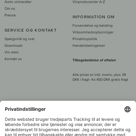
Årets vinhandler
Vinproducenter A-Z
Om os
Presse
INFORMATION OM
Forsendelse og betaling
SERVICE OG KONTAKT
Virksomhedsoplysninger
Spørgsmål og svar
Privatlivspolitik
Downloads
Handelsbetingelser
Vin-arkiv
Kontakt os
Tilbagekaldelse af aftalen
Alle priser er inkl. moms, plus 39
DKK i fragt
- fra
450 DKK gratis fragt
Kundeservice:
+49 421 696 797-0
1.000 vinavlere –
Vinhandler