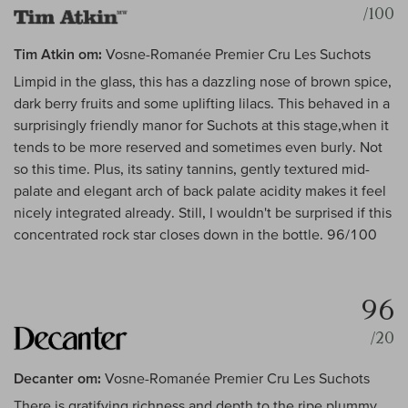
/100
Tim Atkin om:
Vosne-Romanée Premier Cru Les Suchots
Limpid in the glass, this has a dazzling nose of brown spice,
dark berry fruits and some uplifting lilacs. This behaved in a
surprisingly friendly manor for Suchots at this stage,when it
tends to be more reserved and sometimes even burly. Not
so this time. Plus, its satiny tannins, gently textured mid-
palate and elegant arch of back palate acidity makes it feel
nicely integrated already. Still, I wouldn't be surprised if this
concentrated rock star closes down in the bottle. 96/100
96
/20
Decanter om:
Vosne-Romanée Premier Cru Les Suchots
There is gratifying richness and depth to the ripe plummy