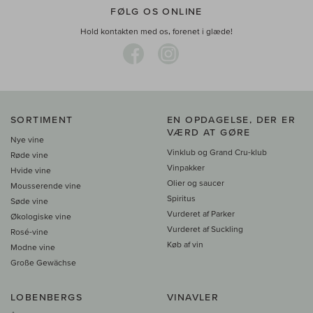
FØLG OS ONLINE
Hold kontakten med os, forenet i glæde!
SORTIMENT
EN OPDAGELSE, DER ER
VÆRD AT GØRE
Nye vine
Vinklub og Grand Cru-klub
Røde vine
Vinpakker
Hvide vine
Olier og saucer
Mousserende vine
Spiritus
Søde vine
Vurderet af Parker
Økologiske vine
Vurderet af Suckling
Rosé-vine
Køb af vin
Modne vine
Große Gewächse
LOBENBERGS
VINAVLER