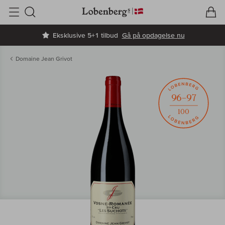
V
I
Søg
Eksklusive 5+1 tilbud
Gå på opdagelse nu
Domaine Jean Grivot
96–97
100