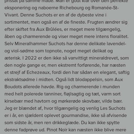
prissat på samme måde. Man er godt klar over den perfekte
eksponering og naboerne Richebourg og Romanée-St-
Vivant. Denne Suchots er en af de dybeste vine i
sortimentet, men også en af de fineste. Frugten ændrer sig
efter skiftet fra Aux Brûlées, er meget mere tilgængelig,
åben og charmerende og viser meget mere intens floralitet.
Selv Mineralhammer Suchots har denne delikate lavendel-
og viol-sødme som topnote, noget meget delikat og
æterisk. I 2022 er den ikke så vanvittigt mineraldrevet, som
den nogle gange er, men ekstremt forførende, har næsten
et strejf af Echezeaux, fordi den har sådan en elegant, saftig
ekstraktsødme i midten. Også lidt blodappelsin, som Aux
Boudots allerede havde. Rig og charmerende i munden
med helt polerede tanniner, fløjlsagtig og tæt, varm sort
kirsebær med havtorn og mørkerøde skovbær, vilde bær.
Jeg er blændet af, hvor tilgængelig og venlig Les Suchots
er i år, en sjældent oplevet gourmandise, ikke så afvisende
som sidste år, men ren drikkeglæde. Du kan ikke spytte
denne fadprøve ud. Pinot Noir kan næsten ikke blive mere