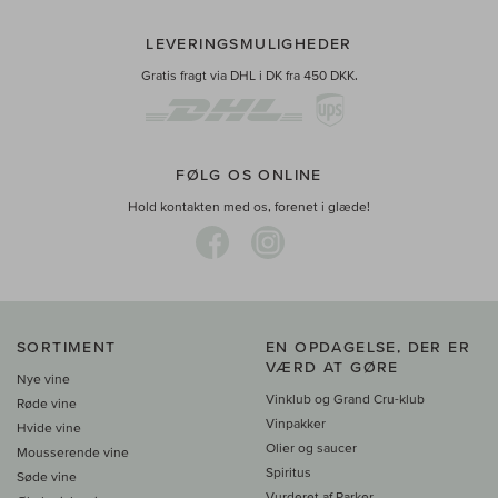
LEVERINGSMULIGHEDER
Gratis fragt via DHL i DK fra 450 DKK.
FØLG OS ONLINE
Hold kontakten med os, forenet i glæde!
SORTIMENT
EN OPDAGELSE, DER ER
VÆRD AT GØRE
Nye vine
Vinklub og Grand Cru-klub
Røde vine
Vinpakker
Hvide vine
Olier og saucer
Mousserende vine
Spiritus
Søde vine
Vurderet af Parker