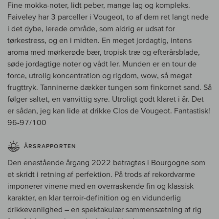
Fine mokka-noter, lidt peber, mange lag og kompleks.
Faiveley har 3 parceller i Vougeot, to af dem ret langt nede
i det dybe, lerede område, som aldrig er udsat for
tørkestress, og en i midten. En meget jordagtig, intens
aroma med mørkerøde bær, tropisk træ og efterårsblade,
søde jordagtige noter og vådt ler. Munden er en tour de
force, utrolig koncentration og rigdom, wow, så meget
frugttryk. Tanninerne dækker tungen som finkornet sand. Så
følger saltet, en vanvittig syre. Utroligt godt klaret i år. Det
er sådan, jeg kan lide at drikke Clos de Vougeot. Fantastisk!
96-97/100
ÅRSRAPPORTEN
Den enestående årgang 2022 betragtes i Bourgogne som
et skridt i retning af perfektion. På trods af rekordvarme
imponerer vinene med en overraskende fin og klassisk
karakter, en klar terroir-definition og en vidunderlig
drikkevenlighed – en spektakulær sammensætning af rig