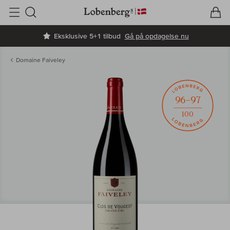
V
I
Søg
Eksklusive 5+1 tilbud
Gå på opdagelse nu
Domaine Faiveley
96–97
100