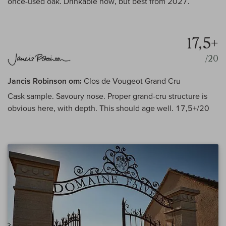
once-used oak. Drinkable now, but best from 2027.
17,5+
/20
Jancis Robinson om:
Clos de Vougeot Grand Cru
Cask sample. Savoury nose. Proper grand-cru structure is
obvious here, with depth. This should age well. 17,5+/20