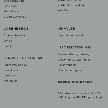
Økologiske vine
Vurderet af Suckling
Rosé-vine
Køb af vin
Modne vine
Große Gewächse
LOBENBERGS
VINAVLER
Årets vinhandler
Vinproducenter A-Z
Om os
Presse
INFORMATION OM
Forsendelse og betaling
SERVICE OG KONTAKT
Virksomhedsoplysninger
Spørgsmål og svar
Privatlivspolitik
Downloads
Handelsbetingelser
Vin-arkiv
Kontakt os
Tilbagekaldelse af aftalen
Alle priser er inkl. moms, plus 39
DKK i fragt
- fra
450 DKK gratis fragt