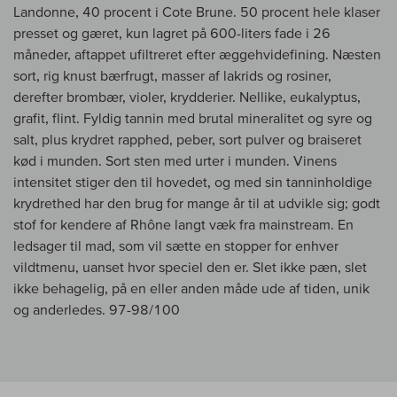
Landonne, 40 procent i Cote Brune. 50 procent hele klaser
presset og gæret, kun lagret på 600-liters fade i 26
måneder, aftappet ufiltreret efter æggehvidefining. Næsten
sort, rig knust bærfrugt, masser af lakrids og rosiner,
derefter brombær, violer, krydderier. Nellike, eukalyptus,
grafit, flint. Fyldig tannin med brutal mineralitet og syre og
salt, plus krydret rapphed, peber, sort pulver og braiseret
kød i munden. Sort sten med urter i munden. Vinens
intensitet stiger den til hovedet, og med sin tanninholdige
krydrethed har den brug for mange år til at udvikle sig; godt
stof for kendere af Rhône langt væk fra mainstream. En
ledsager til mad, som vil sætte en stopper for enhver
vildtmenu, uanset hvor speciel den er. Slet ikke pæn, slet
ikke behagelig, på en eller anden måde ude af tiden, unik
og anderledes. 97-98/100