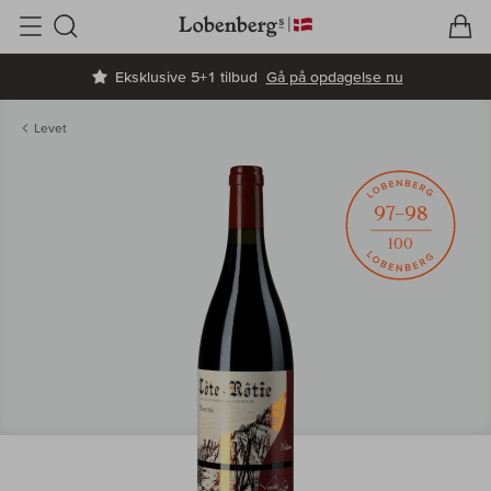
V
I
Søg
Eksklusive 5+1 tilbud
Gå på opdagelse nu
Levet
97–98
100