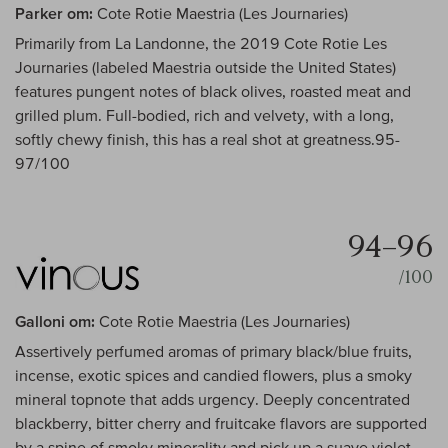
Parker om:
Cote Rotie Maestria (Les Journaries)
Primarily from La Landonne, the 2019 Cote Rotie Les
Journaries (labeled Maestria outside the United States)
features pungent notes of black olives, roasted meat and
grilled plum. Full-bodied, rich and velvety, with a long,
softly chewy finish, this has a real shot at greatness.95-
97/100
94–96
/100
Galloni om:
Cote Rotie Maestria (Les Journaries)
Assertively perfumed aromas of primary black/blue fruits,
incense, exotic spices and candied flowers, plus a smoky
mineral topnote that adds urgency. Deeply concentrated
blackberry, bitter cherry and fruitcake flavors are supported
by a spine of smoky minerality and pick up a suave violet