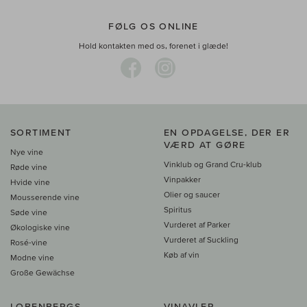
FØLG OS ONLINE
Hold kontakten med os, forenet i glæde!
SORTIMENT
EN OPDAGELSE, DER ER
VÆRD AT GØRE
Nye vine
Vinklub og Grand Cru-klub
Røde vine
Vinpakker
Hvide vine
Olier og saucer
Mousserende vine
Spiritus
Søde vine
Vurderet af Parker
Økologiske vine
Vurderet af Suckling
Rosé-vine
Køb af vin
Modne vine
Große Gewächse
LOBENBERGS
VINAVLER