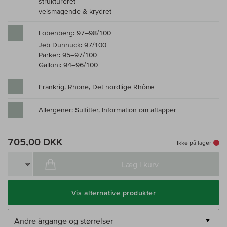
struktureret
velsmagende & krydret
Lobenberg: 97–98/100
Jeb Dunnuck: 97/100
Parker: 95–97/100
Galloni: 94–96/100
Frankrig, Rhone, Det nordlige Rhône
Allergener: Sulfitter,
Information om aftapper
705,00 DKK
Ikke på lager
Læg i kurv
Vis alternative produkter