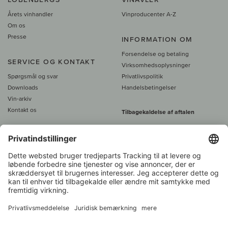
Årets vinhandler
Vinproducenter A-Z
Om os
Presse
INFORMATION OM
Forsendelse og betaling
SERVICE OG KONTAKT
Virksomhedsoplysninger
Spørgsmål og svar
Privatlivspolitik
Downloads
Handelsbetingelser
Vin-arkiv
Kontakt os
Tilbagekaldelse af aftalen
Alle priser er inkl. moms, plus 39
DKK i fragt
- fra
450 DKK gratis fragt
Kundeservice:
+49 421 696 797-0