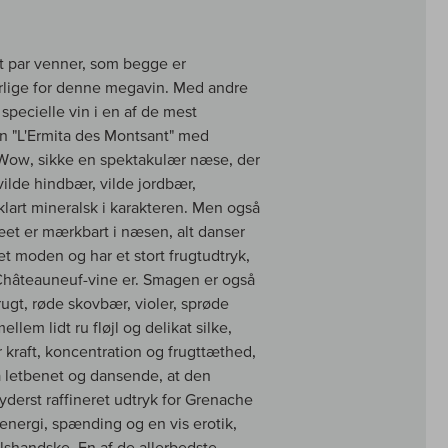
et par venner, som begge er
varlige for denne megavin. Med andre
pecielle vin i en af de mest
n "L'Ermita des Montsant" med
. Wow, sikke en spektakulær næse, der
 vilde hindbær, vilde jordbær,
klart mineralsk i karakteren. Men også
ræet er mærkbart i næsen, alt danser
et moden og har et stort frugtudtryk,
 Châteauneuf-vine er. Smagen er også
rugt, røde skovbær, violer, sprøde
lem lidt ru fløjl og delikat silke,
 kraft, koncentration og frugttæthed,
å letbenet og dansende, at den
yderst raffineret udtryk for Grenache
energi, spænding og en vis erotik,
lshandske. En af de allerbedste