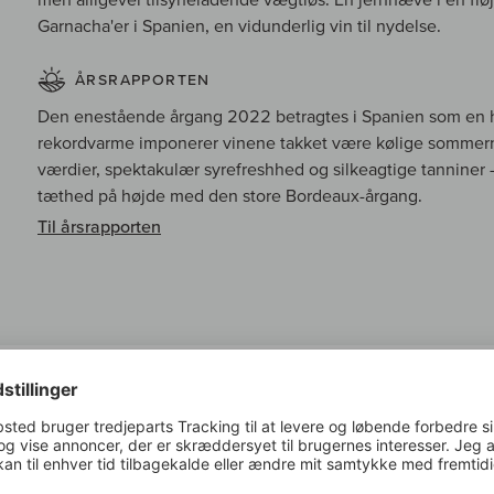
Garnacha'er i Spanien, en vidunderlig vin til nydelse.
ÅRSRAPPORTEN
Den enestående årgang 2022 betragtes i Spanien som en his
rekordvarme imponerer vinene takket være kølige sommern
værdier, spektakulær syrefreshhed og silkeagtige tanniner –
tæthed på højde med den store Bordeaux-årgang.
Til årsrapporten