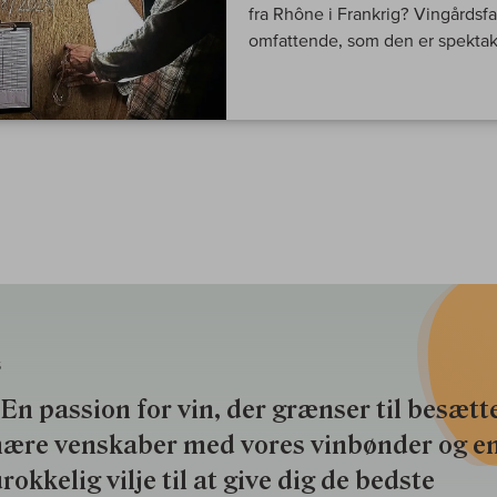
fra Rhône i Frankrig? Vingårdsfam
omfattende, som den er spektak
S
En passion for vin, der grænser til besætte
nære venskaber med vores vinbønder og e
rokkelig vilje til at give dig de bedste