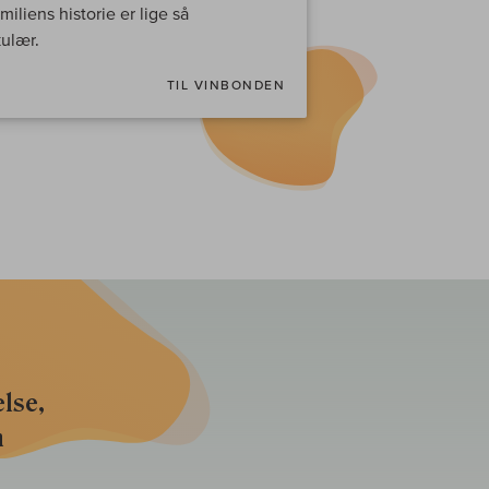
iliens historie er lige så
ulær.
TIL VINBONDEN
lse,
n