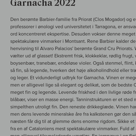
Garnacha 2022
Den berømte Barbier-familie fra Priorat (Clos Mogador) og 
professorer i ønologi ved universitetet i Tarragona, er ans
ord koncentreret ekspertise. Desuden vokser denne meget s
spektakulære vinmarker i Montsant. Rene Barbier kalder de
henvisning til Alvaro Palacios' berømte Grand Cru Priorats
vælter ud af glasset! Ekstremt frisk, klokkeklar, rødlig frugt,
boysenbær, tranebær, endeløse violer. Også stenmel, flint, 
så fin, så legende, hverken det høje alkoholindhold eller t
og leger. Et vidunderligt udtryk for Garnacha. Vinen er meg
men er alligevel lige så elegant og delikat, som de bedste
meget fin og legende. Levende friskhed i den livlige røde f
blåbær, viser en masse energi. Tanninstrukturen er et sted mel
simpelthen utroligt fin. Den reneste drikkeglæde. Vinen har
men dens levende mineralske åre fra kalkstenen gør den s
næsten får dig til at glemme dens enorme rigdom. Sikke et 
fra en af Cataloniens mest spektakulære vinmarker. Fuld af 
men alligevel tilsyneladende vægtløs. En jernnæve i en fløj