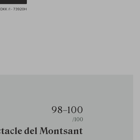
 DKK /l
· 73920H
98–100
/100
tacle del Montsant