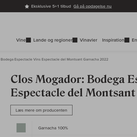
Eksklusive 5+1 tilbud
Gå på opdagelse nu
Vine
Lande og regioner
Vinavler
Inspiration
En
Bodega Espectacle Vins Espectacle del Montsant Garnacha 2022
Clos Mogador: Bodega Es
Espectacle del Montsan
Læs mere om producenten
Garnacha 100%