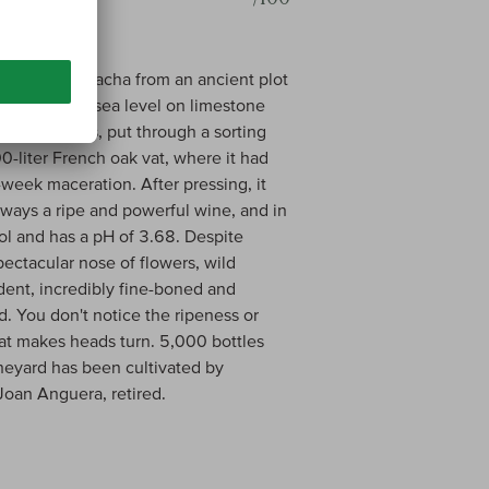
nt Garnacha
y with Garnacha from an ancient plot
meters above sea level on limestone
 for 24 hours, put through a sorting
liter French oak vat, where it had
eek maceration. After pressing, it
lways a ripe and powerful wine, and in
ol and has a pH of 3.68. Despite
pectacular nose of flowers, wild
dent, incredibly fine-boned and
d. You don't notice the ripeness or
that makes heads turn. 5,000 bottles
neyard has been cultivated by
 Joan Anguera, retired.