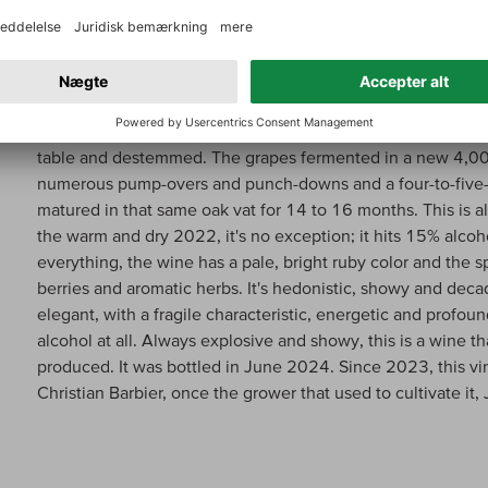
Parker om:
Bodega Espectacle Vins Espectacle del Montsa
The 2022 Espectacle del Montsant was produced exclusivel
in the village of La Figuera in Montsant at more than 600 
and clay soils. The clusters were stored at cool temperature
table and destemmed. The grapes fermented in a new 4,000-
numerous pump-overs and punch-downs and a four-to-five-w
matured in that same oak vat for 14 to 16 months. This is a
the warm and dry 2022, it's no exception; it hits 15% alcoh
everything, the wine has a pale, bright ruby color and the s
berries and aromatic herbs. It's hedonistic, showy and deca
elegant, with a fragile characteristic, energetic and profoun
alcohol at all. Always explosive and showy, this is a wine 
produced. It was bottled in June 2024. Since 2023, this vi
Christian Barbier, once the grower that used to cultivate it,