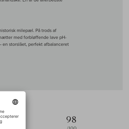
torisk milepæl. På trods af
ætter med forbløffende lave pH-
 en storslået, perfekt afbalanceret
98
/100