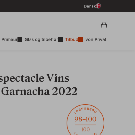
Dansk
Vorschau War
Indkøbskurv
 Primeur
Glas og tilbehør
Tilbud
von Privat
pectacle Vins
t Garnacha 2022
98–100
100