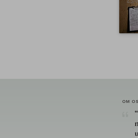
OM O
“
u