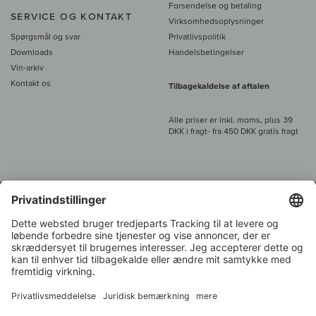
Forsendelse og betaling
SERVICE OG KONTAKT
Virksomhedsoplysninger
Spørgsmål og svar
Privatlivspolitik
Downloads
Handelsbetingelser
Vin-arkiv
Kontakt os
Tilbagekaldelse af aftalen
Alle priser er inkl. moms, plus 39
DKK i fragt
- fra
450 DKK gratis fragt
Kundeservice:
+49 421 696 797-0
1.000 vinavlere –
Vinhandler
Tilbage
Over 7.000 vine
i år 2022