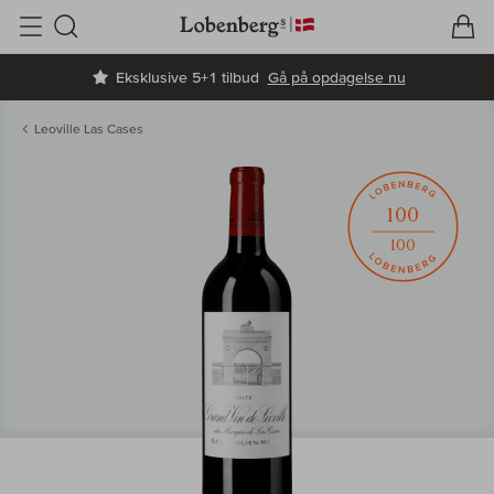
V
I
Søg
Eksklusive 5+1 tilbud
Gå på opdagelse nu
Leoville Las Cases
100
100