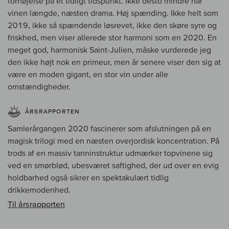
fornøjelse på et tidligt tidspunkt. Ikke desto mindre har
vinen længde, næsten drama. Høj spænding. Ikke helt som
2019, ikke så spændende løsrevet, ikke den skøre syre og
friskhed, men viser allerede stor harmoni som en 2020. En
meget god, harmonisk Saint-Julien, måske vurderede jeg
den ikke højt nok en primeur, men år senere viser den sig at
være en moden gigant, en stor vin under alle
omstændigheder.
ÅRSRAPPORTEN
Samlerårgangen 2020 fascinerer som afslutningen på en
magisk trilogi med en næsten overjordisk koncentration. På
trods af en massiv tanninstruktur udmærker topvinene sig
ved en smørblød, ubesværet saftighed, der ud over en evig
holdbarhed også sikrer en spektakulært tidlig
drikkemodenhed.
Til årsrapporten