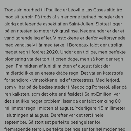
Trods sin nærhed til Pauillac er Léoville Las Cases altid tro
mod sit terroir. På trods af sin enorme tæthed mangler den
aldrig det legende aspekt af en Saint-Julien. Slottet ligger
på en næsten to meter tyk gruslinse. Nedenunder er der et
vandlagrende lag af ler. Vinstokkene er derfor velforsynede
med vand, selv i år med tørke. I Bordeaux faldt der utroligt
meget regn i foråret 2020. Under den tidlige, men perfekte
blomstring var det tørt i fjorten dage, men så kom der regn
igen. Fra midten af juni til midten af august faldt der
imidlertid ikke en eneste dråbe regn. Det var en katastrofe
for sandjord - vinstokkene led af tørkestress. Med lerjord,
som vi har på de bedste steder i Médoc og Pomerol, eller på
ren kalksten, som det ofte er tilfældet i Saint-Émilion, var
det slet ikke noget problem. Især da der faldt omkring 80
millimeter regn i midten af august. Yderligere 15 millimeter
i slutningen af august. Derefter var det tørt i hele
september. Så stort set perfekte betingelser for
fremragende terroir, perfekte betingelser for høj modenhed