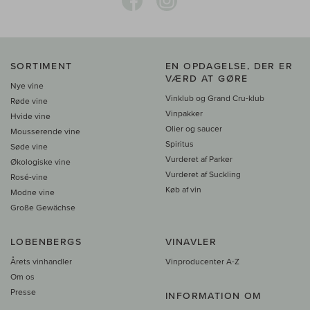
SORTIMENT
EN OPDAGELSE, DER ER
VÆRD AT GØRE
Nye vine
Vinklub og Grand Cru-klub
Røde vine
Vinpakker
Hvide vine
Olier og saucer
Mousserende vine
Spiritus
Søde vine
Vurderet af Parker
Økologiske vine
Vurderet af Suckling
Rosé-vine
Køb af vin
Modne vine
Große Gewächse
LOBENBERGS
VINAVLER
Årets vinhandler
Vinproducenter A-Z
Om os
Presse
INFORMATION OM