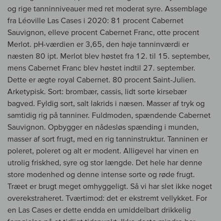
og rige tanninniveauer med ret moderat syre. Assemblage
fra Léoville Las Cases i 2020: 81 procent Cabernet
Sauvignon, elleve procent Cabernet Franc, otte procent
Merlot. pH-værdien er 3,65, den høje tanninværdi er
næsten 80 ipt. Merlot blev høstet fra 12. til 15. september,
mens Cabernet Franc blev høstet indtil 27. september.
Dette er ægte royal Cabernet. 80 procent Saint-Julien.
Arketypisk. Sort: brombær, cassis, lidt sorte kirsebær
bagved. Fyldig sort, salt lakrids i næsen. Masser af tryk og
samtidig rig på tanniner. Fuldmoden, spændende Cabernet
Sauvignon. Opbygger en nådesløs spænding i munden,
masser af sort frugt, med en rig tanninstruktur. Tanninen er
poleret, poleret og alt er modent. Alligevel har vinen en
utrolig friskhed, syre og stor længde. Det hele har denne
store modenhed og denne intense sorte og røde frugt.
Træet er brugt meget omhyggeligt. Så vi har slet ikke noget
overekstraheret. Tværtimod: det er ekstremt vellykket. For
en Las Cases er dette endda en umiddelbart drikkelig