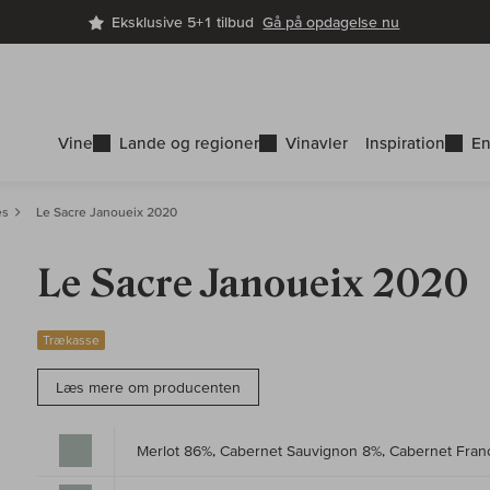
Eksklusive 5+1 tilbud
Gå på opdagelse nu
Vine
Lande og regioner
Vinavler
Inspiration
En
es
Le Sacre Janoueix 2020
Le Sacre Janoueix 2020
Trækasse
Læs mere om producenten
Merlot 86%, Cabernet Sauvignon 8%, Cabernet Fran