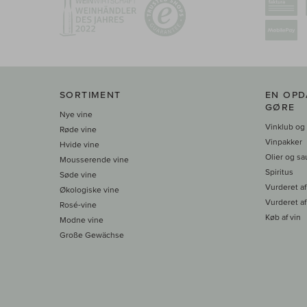
SORTIMENT
EN OPD
GØRE
Nye vine
Vinklub og
Røde vine
Vinpakker
Hvide vine
Olier og sa
Mousserende vine
Spiritus
Søde vine
Vurderet af
Økologiske vine
Vurderet af
Rosé-vine
Køb af vin
Modne vine
Große Gewächse