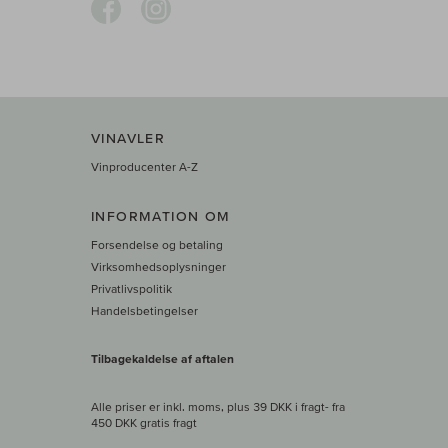
VINAVLER
Vinproducenter A-Z
INFORMATION OM
Forsendelse og betaling
Virksomhedsoplysninger
Privatlivspolitik
Handelsbetingelser
Tilbagekaldelse af aftalen
Alle priser er inkl. moms, plus 39 DKK i fragt
- fra
450 DKK gratis fragt