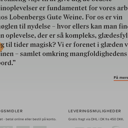
inoplevelser er fundamentet for vores ar
os Lobenbergs Gute Weine. For os er vin
øglen til nydelse – hvor ellers kan man fi
n oplevelse, der er så kompleks, glædesfy
g til tider magisk? Vi er forenet i glæden 
vinen – samlet omkring mangfoldighedens
ord.”
Få mere
NGSMIDLER
LEVERINGSMULIGHEDER
t - betal online eller bestil på konto.
Gratis fragt via DHL i DK fra 450 DKK.