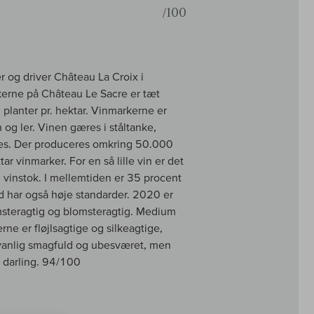
/100
r og driver Château La Croix i
kerne på Château Le Sacre er tæt
planter pr. hektar. Vinmarkerne er
 og ler. Vinen gæres i ståltanke,
ques. Der produceres omkring 50.000
 vinmarker. For en så lille vin er det
r. vinstok. I mellemtiden er 35 procent
rd har også høje standarder. 2020 er
lomsteragtig og blomsteragtig. Medium
rne er fløjlsagtige og silkeagtige,
dvanlig smagfuld og ubesværet, men
s darling. 94/100