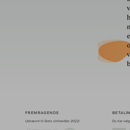
v
h
n
e
o
b
FREMRAGENDE
BETALI
Udnævnt til årets vinhandler 2022!
Du har valge