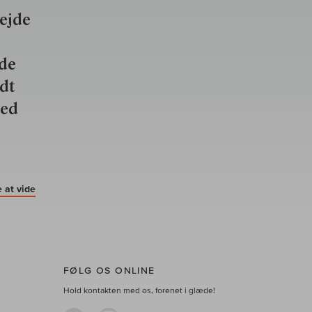
bejde
nde
ldt
ved
 at vide
FØLG OS ONLINE
Hold kontakten med os, forenet i glæde!