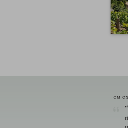
OM O
“
u