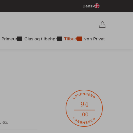
Dansk
Vorschau War
Indkøbskurv
 Primeur
Glas og tilbehør
Tilbud
von Privat
94
100
c 6%