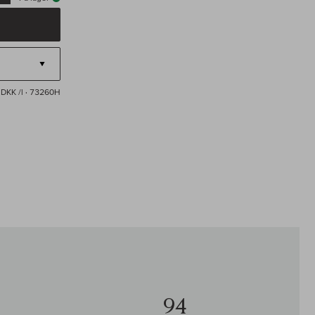
DKK /l
· 73260H
94