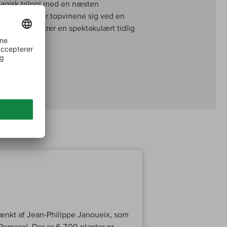
agisk trilogi med en næsten
uktur udmærker topvinene sig ved en
hed også sikrer en spektakulært tidlig
tænkt af Jean-Philippe Janoueix, som
 Pomerol. Der er 6.700 planter pr.