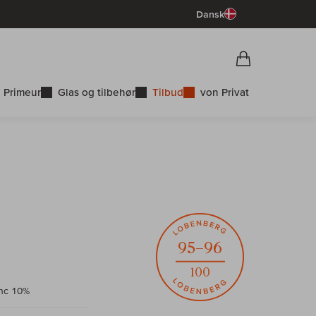
Dansk
Vorschau War
Indkøbskurv
 Primeur
Glas og tilbehør
Tilbud
von Privat
95–96
100
anc 10%