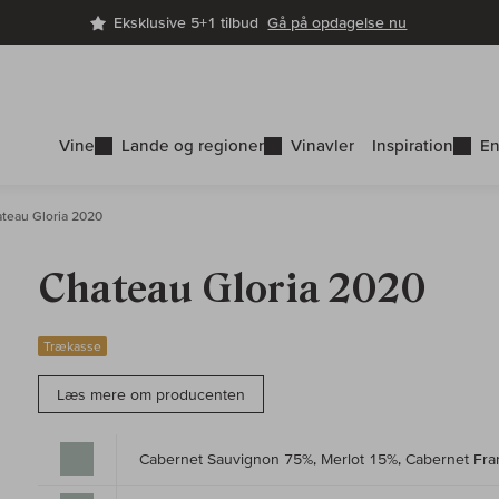
Eksklusive 5+1 tilbud
Gå på opdagelse nu
Vine
Lande og regioner
Vinavler
Inspiration
En
teau Gloria 2020
Chateau Gloria 2020
Trækasse
Læs mere om producenten
Cabernet Sauvignon 75%, Merlot 15%, Cabernet Fr