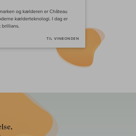
inmarken og kælderen er Château
derne kælderteknologi. I dag er
brillians.
TIL VINBONDEN
lse,