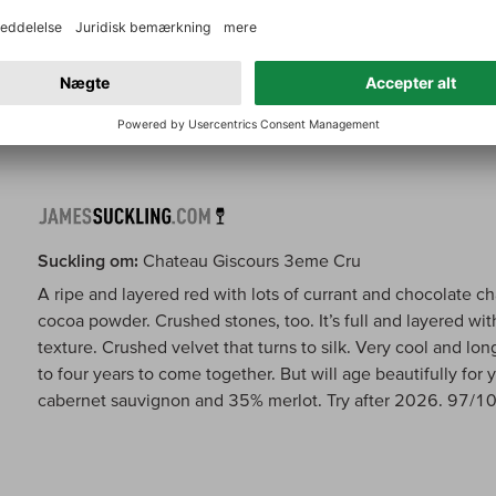
Suckling om:
Chateau Giscours 3eme Cru
A ripe and layered red with lots of currant and chocolate c
cocoa powder. Crushed stones, too. It’s full and layered wi
texture. Crushed velvet that turns to silk. Very cool and lon
to four years to come together. But will age beautifully for
cabernet sauvignon and 35% merlot. Try after 2026. 97/1