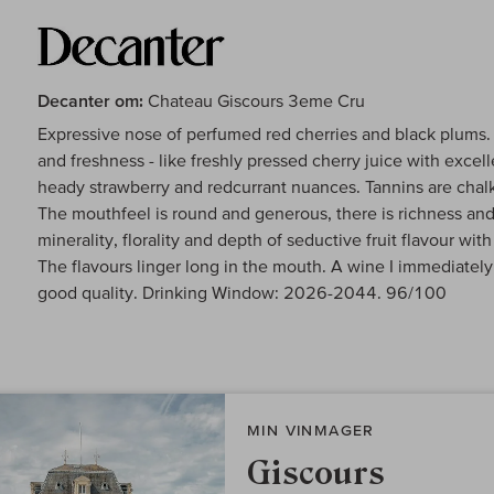
Decanter om:
Chateau Giscours 3eme Cru
Expressive nose of perfumed red cherries and black plums. 
and freshness - like freshly pressed cherry juice with excelle
heady strawberry and redcurrant nuances. Tannins are chalky
The mouthfeel is round and generous, there is richness an
minerality, florality and depth of seductive fruit flavour wi
The flavours linger long in the mouth. A wine I immediatel
good quality. Drinking Window: 2026-2044. 96/100
MIN VINMAGER
Giscours