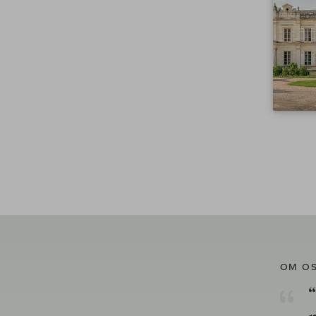
OM O
“