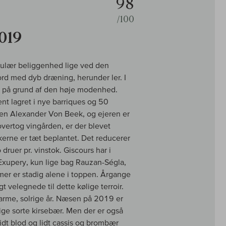
98
/100
019
akulær beliggenhed lige ved den
ord med dyb dræning, herunder ler. I
t på grund af den høje modenhed.
t lagret i nye barriques og 50
ren Alexander Von Beek, og ejeren er
vertog vingården, er der blevet
rne er tæt beplantet. Det reducerer
druer pr. vinstok. Giscours har i
 Exupery, kun lige bag Rauzan-Ségla,
r er stadig alene i toppen. Årgange
velegnede til dette kølige terroir.
varme, solrige år. Næsen på 2019 er
ge sorte kirsebær. Men der er også
idt blod og lidt cassis og brombær