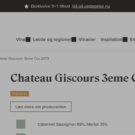
Eksklusive 5+1 tilbud
Gå på opdagelse nu
Vine
Lande og regioner
Vinavler
Inspiration
En
teau Giscours 3eme Cru 2019
Chateau Giscours 3eme 
Trækasse
Læs mere om producenten
Cabernet Sauvignon 65%, Merlot 35%