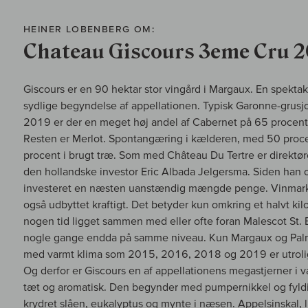
HEINER LOBENBERG OM:
Chateau Giscours 3eme Cru 2
Giscours er en 90 hektar stor vingård i Margaux. En spekt
sydlige begyndelse af appellationen. Typisk Garonne-grusj
2019 er der en meget høj andel af Cabernet på 65 procen
Resten er Merlot. Spontangæring i kælderen, med 50 procen
procent i brugt træ. Som med Château Du Tertre er direktø
den hollandske investor Eric Albada Jelgersma. Siden han o
investeret en næsten uanstændig mængde penge. Vinmarke
også udbyttet kraftigt. Det betyder kun omkring et halvt kilo 
nogen tid ligget sammen med eller ofte foran Malescot St.
nogle gange endda på samme niveau. Kun Margaux og Palme
med varmt klima som 2015, 2016, 2018 og 2019 er utroligt 
Og derfor er Giscours en af appellationens megastjerner i 
tæt og aromatisk. Den begynder med pumpernikkel og fyldi
krydret slåen, eukalyptus og mynte i næsen. Appelsinskal, l