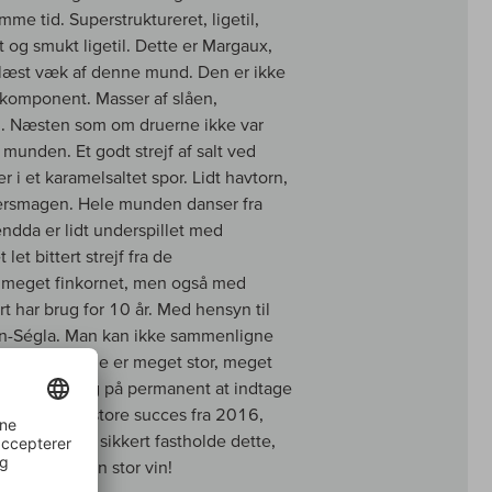
mme tid. Superstruktureret, ligetil,
et og smukt ligetil. Dette er Margaux,
læst væk af denne mund. Den er ikke
tkomponent. Masser af slåen,
... Næsten som om druerne ikke var
 munden. Et godt strejf af salt ved
r i et karamelsaltet spor. Lidt havtorn,
ftersmagen. Hele munden danser fra
endda er lidt underspillet med
et bittert strejf fra de
, meget finkornet, men også med
rt har brug for 10 år. Med hensyn til
zan-Ségla. Man kan ikke sammenligne
skellige. Denne er meget stor, meget
 forberede sig på permanent at indtage
s op på den store succes fra 2016,
019 kan helt sikkert fastholde dette,
elt sikkert en stor vin!