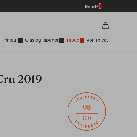
Dansk
Vorschau War
Indkøbskurv
 Primeur
Glas og tilbehør
Tilbud
von Privat
Cru 2019
98
100