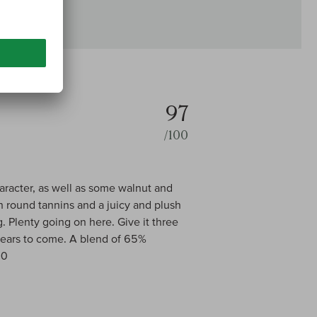
97
/100
haracter, as well as some walnut and
th round tannins and a juicy and plush
g. Plenty going on here. Give it three
 years to come. A blend of 65%
00