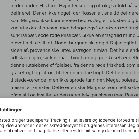
nedenunder. Havtorn. Høj intensitet og utrolig stilfuld på sa
defineret. Der er ikke noget, der flosser, alt er altid definer
som Margaux ikke kunne være bedre. Jeg er fuldstændig b
kun et ekko af næsen, men bringer også en ekstra rød frug
surkirsebær, søde røde kirsebær. Sikke en smagfuld mund 
blevet helt afstilket. Noget burgundisk, noget Dujac-agtigt i
siden af, provencalske urter, estragon, timian. Det hele ende
lidt slåen igen, surkirsebær, hindbær og røde kirsebær i e
denne rutsjebane af følelser, fra denne røde friskhed, som 
grapefrugt og citron, til denne modne frugt. Det hele med et l
tilstedeværende, men ikke sprøde tanniner. Meget poleret
masser af karakter. Dette er en stor Margaux, som helt sikke
både stil og kvalitet er den uden tvivl på niveau med Rau
den med Margaux og Palmer, fordi stilarterne er så helt for
klassisk, meget lang og intens. Den tredje årgang er ved at
kvaliteten fra den anden årgang. Med 2019 samler Giscour
som var det bedste år for mig indtil videre, selv før 2018. 2
og er måske et point mere sikker i det lavere pointområde. H