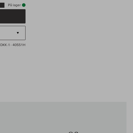
På lager
DKK /l
· 40551H