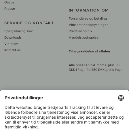
Om os
Presse
INFORMATION OM
Forsendelse og betaling
SERVICE OG KONTAKT
Virksomhedsoplysninger
Spørgsmål og svar
Privatlivspolitik
Downloads
Handelsbetingelser
Vin-arkiv
Kontakt os
Tilbagekaldelse af aftalen
Alle priser er inkl. moms, plus 39
DKK i fragt
- fra
450 DKK gratis fragt
Kundeservice:
+49 421 696 797-0
1.000 vinavlere –
Vinhandler
Over 7.000 vine
i år 2022