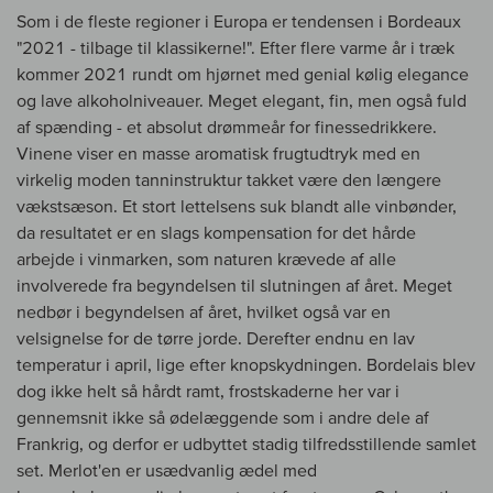
Som i de fleste regioner i Europa er tendensen i Bordeaux
"2021 - tilbage til klassikerne!". Efter flere varme år i træk
kommer 2021 rundt om hjørnet med genial kølig elegance
og lave alkoholniveauer. Meget elegant, fin, men også fuld
af spænding - et absolut drømmeår for finessedrikkere.
Vinene viser en masse aromatisk frugtudtryk med en
virkelig moden tanninstruktur takket være den længere
vækstsæson. Et stort lettelsens suk blandt alle vinbønder,
da resultatet er en slags kompensation for det hårde
arbejde i vinmarken, som naturen krævede af alle
involverede fra begyndelsen til slutningen af året. Meget
nedbør i begyndelsen af året, hvilket også var en
velsignelse for de tørre jorde. Derefter endnu en lav
temperatur i april, lige efter knopskydningen. Bordelais blev
dog ikke helt så hårdt ramt, frostskaderne her var i
gennemsnit ikke så ødelæggende som i andre dele af
Frankrig, og derfor er udbyttet stadig tilfredsstillende samlet
set. Merlot'en er usædvanlig ædel med