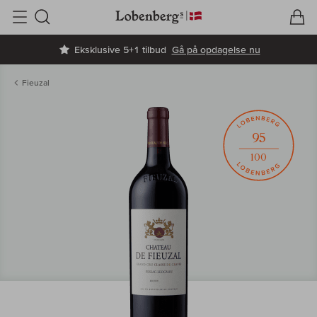
V
I
Søg
Eksklusive 5+1 tilbud
Gå på opdagelse nu
Fieuzal
95
100