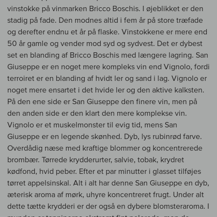
vinstokke på vinmarken Bricco Boschis. I øjeblikket er den
stadig på fade. Den modnes altid i fem år på store træfade
og derefter endnu et år på flaske. Vinstokkene er mere end
50 år gamle og vender mod syd og sydvest. Det er dybest
set en blanding af Bricco Boschis med længere lagring. San
Giuseppe er en noget mere kompleks vin end Vignolo, fordi
terroiret er en blanding af hvidt ler og sand i lag. Vignolo er
noget mere ensartet i det hvide ler og den aktive kalksten.
På den ene side er San Giuseppe den finere vin, men på
den anden side er den klart den mere komplekse vin.
Vignolo er et muskelmonster til evig tid, mens San
Giuseppe er en legende skønhed. Dyb, lys rubinrød farve.
Overdådig næse med kraftige blommer og koncentrerede
brombær. Tørrede krydderurter, salvie, tobak, krydret
kødfond, hvid peber. Efter et par minutter i glasset tilføjes
tørret appelsinskal. Alt i alt har denne San Giuseppe en dyb,
æterisk aroma af mørk, uhyre koncentreret frugt. Under alt
dette tætte krydderi er der også en dybere blomsteraroma. I