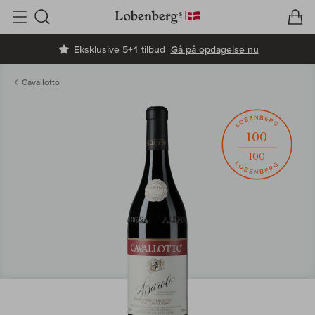
V
I
Søg
Eksklusive 5+1 tilbud
Gå på opdagelse nu
Cavallotto
100
100