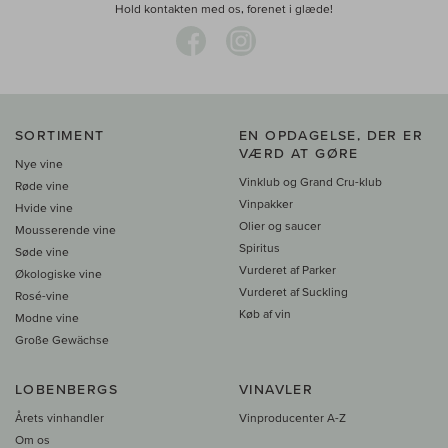
Hold kontakten med os, forenet i glæde!
SORTIMENT
EN OPDAGELSE, DER ER
VÆRD AT GØRE
Nye vine
Vinklub og Grand Cru-klub
Røde vine
Vinpakker
Hvide vine
Olier og saucer
Mousserende vine
Spiritus
Søde vine
Vurderet af Parker
Økologiske vine
Vurderet af Suckling
Rosé-vine
Køb af vin
Modne vine
Große Gewächse
LOBENBERGS
VINAVLER
Årets vinhandler
Vinproducenter A-Z
Om os