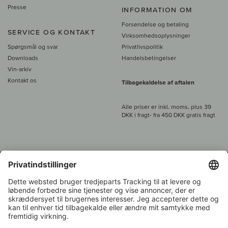
Presse
INFORMATION OM
Forsendelse og betaling
SERVICE OG KONTAKT
Virksomhedsoplysninger
Spørgsmål og svar
Privatlivspolitik
Downloads
Handelsbetingelser
Vin-arkiv
Kontakt os
Tilbagekaldelse af aftalen
Alle priser er inkl. moms, plus 39
DKK i fragt
- fra
450 DKK gratis fragt
Kundeservice:
+49 421 696 797-0
1.000 vinavlere –
Vinhandler
Tilbage
Over 7.000 vine
i år 2022