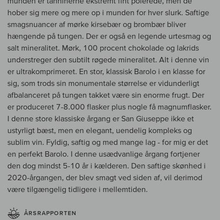
munden er tanninerne ekstremt fint polerede, men de
hober sig mere og mere op i munden for hver slurk. Saftige
smagsnuancer af mørke kirsebær og brombær bliver
hængende på tungen. Der er også en legende urtesmag og
salt mineralitet. Mørk, 100 procent chokolade og lakrids
understreger den subtilt røgede mineralitet. Alt i denne vin
er ultrakomprimeret. En stor, klassisk Barolo i en klasse for
sig, som trods sin monumentale størrelse er vidunderligt
afbalanceret på tungen takket være sin enorme frugt. Der
er produceret 7-8.000 flasker plus nogle få magnumflasker.
I denne store klassiske årgang er San Giuseppe ikke et
ustyrligt bæst, men en elegant, uendelig kompleks og
sublim vin. Fyldig, saftig og med mange lag - for mig er det
en perfekt Barolo. I denne usædvanlige årgang fortjener
den dog mindst 5-10 år i kælderen. Den saftige skønhed i
2020-årgangen, der blev smagt ved siden af, vil derimod
være tilgængelig tidligere i mellemtiden.
ÅRSRAPPORTEN