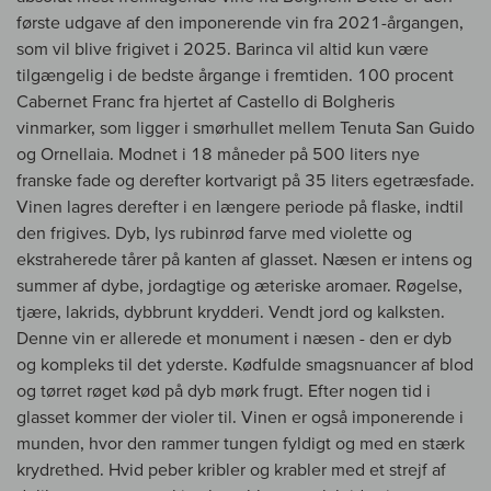
første udgave af den imponerende vin fra 2021-årgangen,
som vil blive frigivet i 2025. Barinca vil altid kun være
tilgængelig i de bedste årgange i fremtiden. 100 procent
Cabernet Franc fra hjertet af Castello di Bolgheris
vinmarker, som ligger i smørhullet mellem Tenuta San Guido
og Ornellaia. Modnet i 18 måneder på 500 liters nye
franske fade og derefter kortvarigt på 35 liters egetræsfade.
Vinen lagres derefter i en længere periode på flaske, indtil
den frigives. Dyb, lys rubinrød farve med violette og
ekstraherede tårer på kanten af glasset. Næsen er intens og
summer af dybe, jordagtige og æteriske aromaer. Røgelse,
tjære, lakrids, dybbrunt krydderi. Vendt jord og kalksten.
Denne vin er allerede et monument i næsen - den er dyb
og kompleks til det yderste. Kødfulde smagsnuancer af blod
og tørret røget kød på dyb mørk frugt. Efter nogen tid i
glasset kommer der violer til. Vinen er også imponerende i
munden, hvor den rammer tungen fyldigt og med en stærk
krydrethed. Hvid peber kribler og krabler med et strejf af