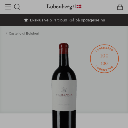
V
I
Søg
Eksklusive 5+1 tilbud
Gå på opdagelse nu
Castello di Bolgheri
100
100