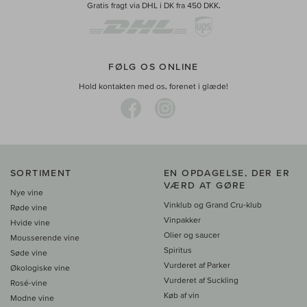
Gratis fragt via DHL i DK fra 450 DKK.
FØLG OS ONLINE
Hold kontakten med os, forenet i glæde!
SORTIMENT
EN OPDAGELSE, DER ER
VÆRD AT GØRE
Nye vine
Vinklub og Grand Cru-klub
Røde vine
Vinpakker
Hvide vine
Olier og saucer
Mousserende vine
Spiritus
Søde vine
Vurderet af Parker
Økologiske vine
Vurderet af Suckling
Rosé-vine
Køb af vin
Modne vine