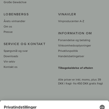
Große Gewächse
LOBENBERGS
VINAVLER
Årets vinhandler
Vinproducenter A-Z
Om os
Presse
INFORMATION OM
Forsendelse og betaling
SERVICE OG KONTAKT
Virksomhedsoplysninger
Spørgsmål og svar
Privatlivspolitik
Downloads
Handelsbetingelser
Vin-arkiv
Kontakt os
Tilbagekaldelse af aftalen
Alle priser er inkl. moms, plus 39
DKK i fragt
- fra
450 DKK gratis fragt