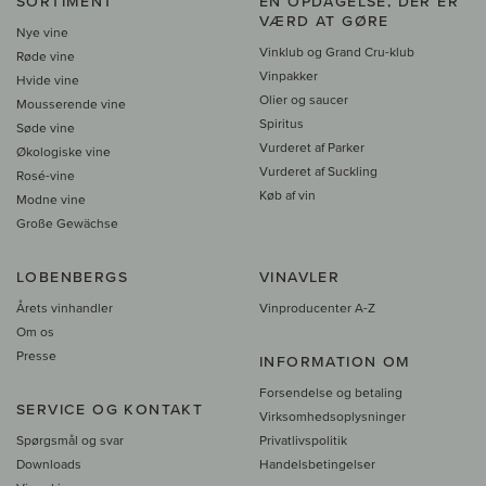
SORTIMENT
EN OPDAGELSE, DER ER
VÆRD AT GØRE
Nye vine
Vinklub og Grand Cru-klub
Røde vine
Vinpakker
Hvide vine
Olier og saucer
Mousserende vine
Spiritus
Søde vine
Vurderet af Parker
Økologiske vine
Vurderet af Suckling
Rosé-vine
Køb af vin
Modne vine
Große Gewächse
LOBENBERGS
VINAVLER
Årets vinhandler
Vinproducenter A-Z
Om os
Presse
INFORMATION OM
Forsendelse og betaling
SERVICE OG KONTAKT
Virksomhedsoplysninger
Spørgsmål og svar
Privatlivspolitik
Downloads
Handelsbetingelser