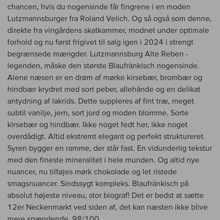
chancen, hvis du nogensinde får fingrene i en moden
Lutzmannsburger fra Roland Velich. Og så også som denne,
direkte fra vingårdens skatkammer, modnet under optimale
forhold og nu først frigivet til salg igen i 2024 i strengt
begrænsede mængder. Lutzmannsburg Alte Reben -
legenden, måske den største Blaufränkisch nogensinde.
Alene næsen er en drøm af mørke kirsebær, brombær og
hindbær krydret med sort peber, allehånde og en delikat
antydning af lakrids. Dette suppleres af fint træ, meget
subtil vanilje, jern, sort jord og moden blomme. Sorte
kirsebær og hindbær. Ikke noget fedt her, ikke noget
overdådigt. Altid ekstremt elegant og perfekt struktureret.
Syren bygger en ramme, der står fast. En vidunderlig tekstur
med den fineste mineralitet i hele munden. Og altid nye
nuancer, nu tilføjes mørk chokolade og let ristede
smagsnuancer. Sindssygt kompleks. Blaufränkisch på
absolut højeste niveau, stor biograf! Det er bedst at sætte
12er Neckenmarkt ved siden af, det kan næsten ikke blive
mere spændende. 98/100