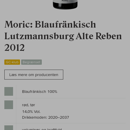
Moric: Blaufränkisch
Lutzmannsburg Alte Reben
2012
GC-klub
Begrænset
Læs mere om producenten
Blaufränkisch 100%
rød, tør
14,0% Vol.
Drikkemoden: 2020–2037
voluminøs og kraftfuld