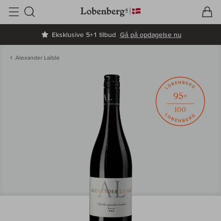
V
I
Søg
Eksklusive 5+1 tilbud
Gå på opdagelse nu
Alexander Laible
95+
100