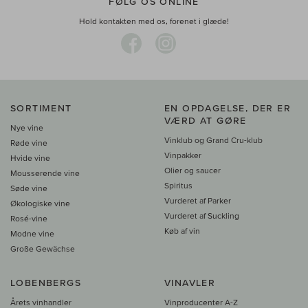
FØLG OS ONLINE
Hold kontakten med os, forenet i glæde!
SORTIMENT
EN OPDAGELSE, DER ER
VÆRD AT GØRE
Nye vine
Vinklub og Grand Cru-klub
Røde vine
Vinpakker
Hvide vine
Olier og saucer
Mousserende vine
Spiritus
Søde vine
Vurderet af Parker
Økologiske vine
Vurderet af Suckling
Rosé-vine
Køb af vin
Modne vine
Große Gewächse
LOBENBERGS
VINAVLER
Årets vinhandler
Vinproducenter A-Z