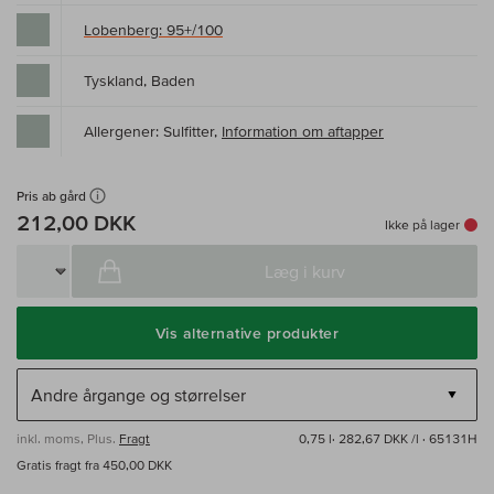
Lobenberg: 95+/100
Tyskland, Baden
Allergener: Sulfitter,
Information om aftapper
Pris ab gård
212,00 DKK
Ikke på lager
Læg i kurv
Vis alternative produkter
inkl. moms, Plus.
Fragt
0,75 l·
282,67 DKK /l
· 65131H
Gratis fragt fra 450,00 DKK