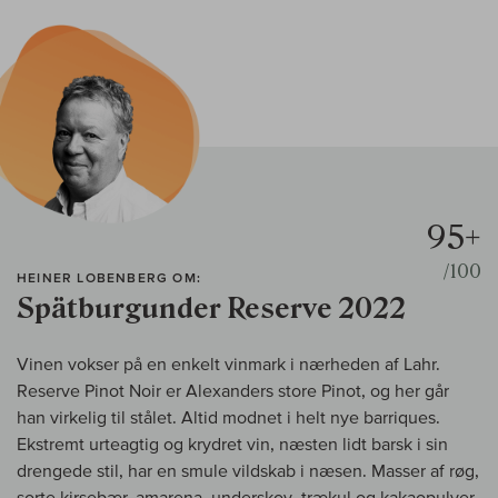
95+
/100
HEINER LOBENBERG OM:
Spätburgunder Reserve 2022
Vinen vokser på en enkelt vinmark i nærheden af Lahr.
Reserve Pinot Noir er Alexanders store Pinot, og her går
han virkelig til stålet. Altid modnet i helt nye barriques.
Ekstremt urteagtig og krydret vin, næsten lidt barsk i sin
drengede stil, har en smule vildskab i næsen. Masser af røg,
sorte kirsebær, amarena, underskov, trækul og kakaopulver.