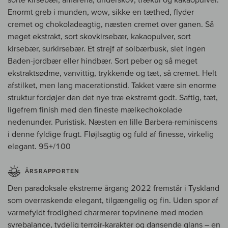
Enormt greb i munden, wow, sikke en tæthed, flyder
cremet og chokoladeagtig, næsten cremet over ganen. Så
meget ekstrakt, sort skovkirsebær, kakaopulver, sort
kirsebær, surkirsebær. Et strejf af solbærbusk, slet ingen
Baden-jordbær eller hindbær. Sort peber og så meget
ekstraktsødme, vanvittig, trykkende og tæt, så cremet. Helt
afstilket, men lang macerationstid. Takket være sin enorme
struktur fordøjer den det nye træ ekstremt godt. Saftig, tæt,
ligefrem finish med den fineste mælkechokolade
nedenunder. Puristisk. Næsten en lille Barbera-reminiscens
i denne fyldige frugt. Fløjlsagtig og fuld af finesse, virkelig
elegant. 95+/100
ÅRSRAPPORTEN
Den paradoksale ekstreme årgang 2022 fremstår i Tyskland
som overraskende elegant, tilgængelig og fin. Uden spor af
varmefyldt frodighed charmerer topvinene med moden
syrebalance, tydelig terroir-karakter og dansende glans – en