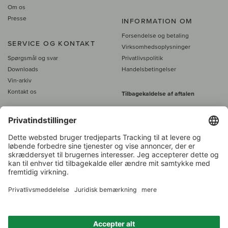
Om os
Presse
INFORMATION OM
Forsendelse og betaling
SERVICE OG KONTAKT
Virksomhedsoplysninger
Spørgsmål og svar
Privatlivspolitik
Downloads
Handelsbetingelser
Vin-arkiv
Kontakt os
Tilbagekaldelse af aftalen
Alle priser er inkl. moms, plus 39
DKK i fragt
- fra
450 DKK gratis fragt
Kundeservice:
+49 421 696 797-0
1.000 vinavlere –
Vinhandler
Over 7.000 vine
i år 2022