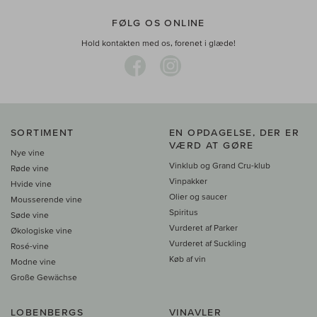
FØLG OS ONLINE
Hold kontakten med os, forenet i glæde!
SORTIMENT
EN OPDAGELSE, DER ER
VÆRD AT GØRE
Nye vine
Vinklub og Grand Cru-klub
Røde vine
Vinpakker
Hvide vine
Olier og saucer
Mousserende vine
Spiritus
Søde vine
Vurderet af Parker
Økologiske vine
Vurderet af Suckling
Rosé-vine
Køb af vin
Modne vine
Große Gewächse
LOBENBERGS
VINAVLER