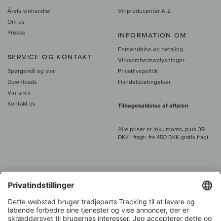
Årets vinhandler
Vinproducenter A-Z
Om os
Presse
INFORMATION OM
Forsendelse og betaling
SERVICE OG KONTAKT
Virksomhedsoplysninger
Spørgsmål og svar
Privatlivspolitik
Downloads
Handelsbetingelser
Vin-arkiv
Kontakt os
Tilbagekaldelse af aftalen
Alle priser er inkl. moms, plus 39
DKK i fragt
- fra
450 DKK gratis fragt
Kundeservice:
+49 421 696 797-0