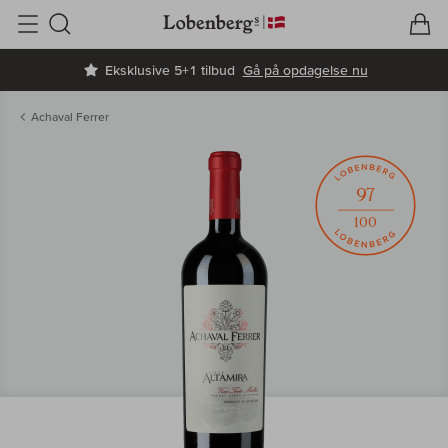
V
I
Søg
Eksklusive 5+1 tilbud
Gå på opdagelse nu
Achaval Ferrer
97
100