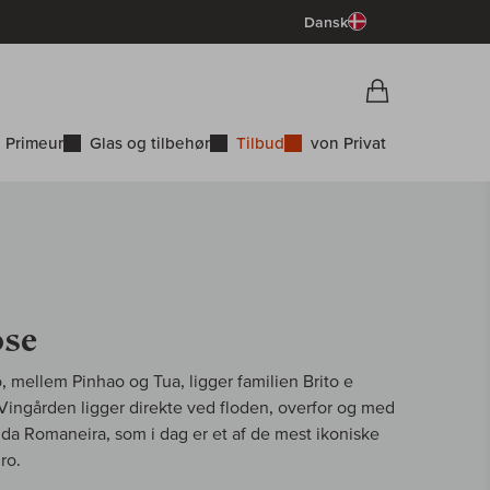
Dansk
Vorschau War
Indkøbskurv
 Primeur
Glas og tilbehør
Tilbud
von Privat
ose
o, mellem Pinhao og Tua, ligger familien Brito e
ingården ligger direkte ved floden, overfor og med
 da Romaneira, som i dag er et af de mest ikoniske
ro.