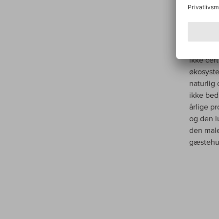
filosofi
har være
hektar v
golde og
nogle gr
ikke cer
økosyste
naturlig 
ikke bed
årlige p
og den l
den male
gæstehuse