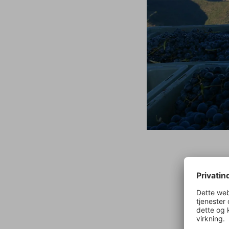
Ruy Brit
med blot
vingården
og der er
indirekt