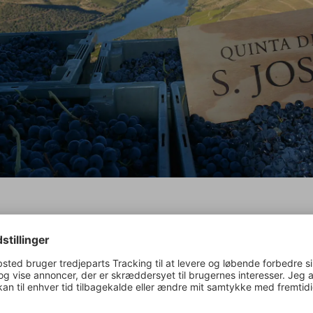
o e Cunha grundlagde dette familieprojekt i 1999 og startede op
 nogle få hektar vinmarker. Siden hans søn João overtog ledelse
 i 2005, er der blevet investeret i de eksisterende parceller år e
 blevet opkøbt nogle flere vinmarker af høj kvalitet i det direkte
e nabolag. Kun gamle vinstokke og det bedste terroir. Tilgangen t