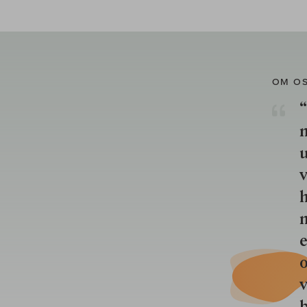
OM O
“
u
v
h
n
e
o
b