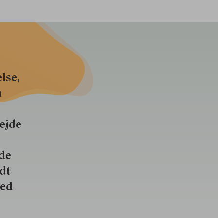
lse,
n
bejde
nde
ldt
ved