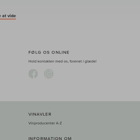
 at vide
FØLG OS ONLINE
Hold kontakten med os, forenet i glæde!
VINAVLER
Vinproducenter A-Z
INFORMATION OM