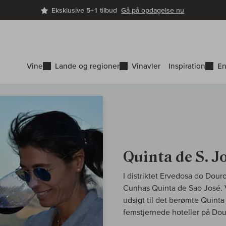
Eksklusive 5+1 tilbud
Gå på opdagelse nu
Vine
Lande og regioner
Vinavler
Inspiration
En
Quinta de S. J
I distriktet Ervedosa do Dour
Cunhas Quinta de Sao José. V
udsigt til det berømte Quinta
femstjernede hoteller på Dou