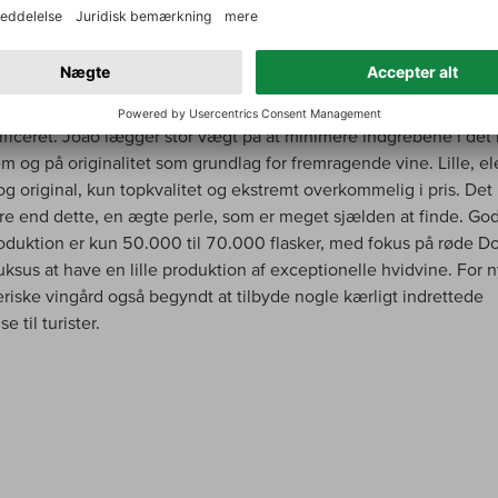
en om den højeste kvalitet i vinmarken, som dyrkes manuelt og øk
t en maksime lige fra begyndelsen. Quintaen dyrker nu stadig sm
inmarker, som består af i alt 22 forskellige parceller langs Douro.
 forrevne jordbund med terrasser, som for det meste består af sk
anitterrasser, dyrkes vinstokkene i øjeblikket økologisk, men er
tificeret. João lægger stor vægt på at minimere indgrebene i det 
m og på originalitet som grundlag for fremragende vine. Lille, el
og original, kun topkvalitet og ekstremt overkommelig i pris. Det 
re end dette, en ægte perle, som er meget sjælden at finde. Go
roduktion er kun 50.000 til 70.000 flasker, med fokus på røde D
uksus at have en lille produktion af exceptionelle hvidvine. For n
riske vingård også begyndt at tilbyde nogle kærligt indrettede
 til turister.