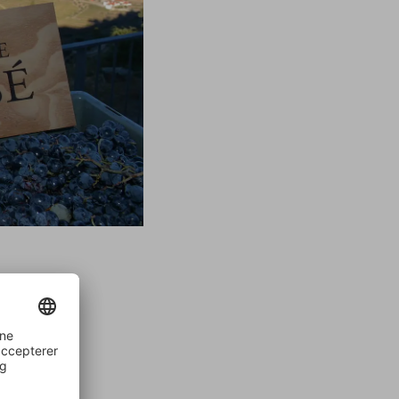
rindeligt
n af
fter år,
 og
il og