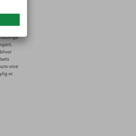
ologisk,
å ti
 På den
ifer og
 endnu
naturlige
egant,
bliver
dsets
ouro-vine
ylig er