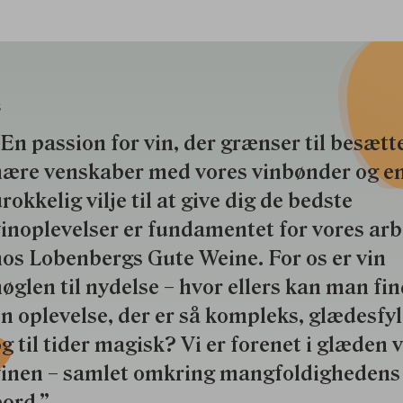
S
En passion for vin, der grænser til besætte
nære venskaber med vores vinbønder og e
rokkelig vilje til at give dig de bedste
inoplevelser er fundamentet for vores ar
os Lobenbergs Gute Weine. For os er vin
øglen til nydelse – hvor ellers kan man fi
n oplevelse, der er så kompleks, glædesfy
g til tider magisk? Vi er forenet i glæden 
vinen – samlet omkring mangfoldighedens
ord.”