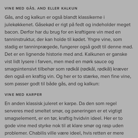
VINE MED GÅS, AND ELLER KALKUN
Gås, and og kalkun er også blandt klassikerne i
julekøkkenet. Gåsekød er rigt på fedt og indeholder meget
bacon. Derfor har du brug for en kraftigere vin med en
tanninstruktur, der kan holde til kødet. Yngre vine, som
stadig er tanninprægede, fungerer også godt til denne mad.
Det er en lignende historie med and. Kalkunen er ganske
vist lidt lysere i farven, men med en mørk sauce og
smagsintensivt tilbehør som rødkål (rødkål, rødkål) kræver
den også en kraftig vin. Og her er to stærke, men fine vine,
som passer godt til både gås, and og kalkun:
VINE MED KARPER
En anden klassisk juleret er karpe. Da den som regel
serveres med smeltet smør, og paneringen er et vigtigt
smagselement, er en tør, kraftig hvidvin ideel. Her er to
gode vine med styrke nok til at klare smør og rasp uden
problemer. Chabilis ville være ideel, hvis retten er mere