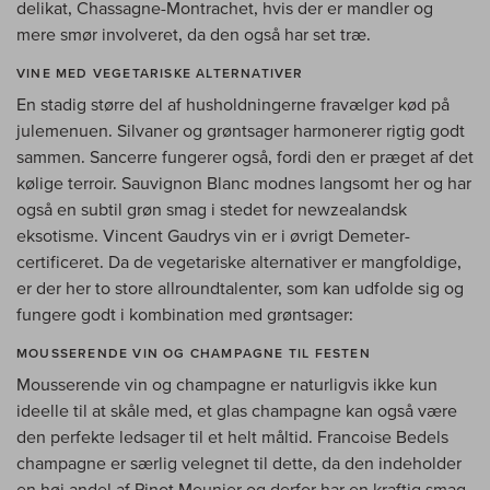
delikat, Chassagne-Montrachet, hvis der er mandler og
mere smør involveret, da den også har set træ.
VINE MED VEGETARISKE ALTERNATIVER
En stadig større del af husholdningerne fravælger kød på
julemenuen. Silvaner og grøntsager harmonerer rigtig godt
sammen. Sancerre fungerer også, fordi den er præget af det
kølige terroir. Sauvignon Blanc modnes langsomt her og har
også en subtil grøn smag i stedet for newzealandsk
eksotisme. Vincent Gaudrys vin er i øvrigt Demeter-
certificeret. Da de vegetariske alternativer er mangfoldige,
er der her to store allroundtalenter, som kan udfolde sig og
fungere godt i kombination med grøntsager:
MOUSSERENDE VIN OG CHAMPAGNE TIL FESTEN
Mousserende vin og champagne er naturligvis ikke kun
ideelle til at skåle med, et glas champagne kan også være
den perfekte ledsager til et helt måltid. Francoise Bedels
champagne er særlig velegnet til dette, da den indeholder
en høj andel af Pinot Meunier og derfor har en kraftig smag.