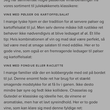
vores sortiment til julekøkkenets klassikere:
VINE MED PØLSER OG KARTOFFELSALAT
I mange tyske hjem er der tradition for at servere pølser og
kartoffelsalat til jul. Men selv denne måske lidt rustikke ret
behøver ikke nødvendigvis at blive ledsaget af øl. Et lille
tip: Hvis kombinationen af vin og mad skal være perfekt, så
lad være med at smage salaten til med eddike. Her er to
gode vine, som også er en fremragende ledsager til pølser
og kartoffelsalat:
VINE MED FONDUE ELLER RACLETTE
I mange familier står der en kobbergryde med ost på bordet
til jul. Denne enormt fede ret har brug for et stærkt
smagende modstykke for at få liv i ganen. Ikke desto
mindre bør syre og fedt ikke kollidere. Chasselas og
Gutedel er klassiske og ideelle her, da vinene er
aromatiske, men har et lavt syreindhold. Her er to gode
vine, som kan klare sig med denne fyldige ret: