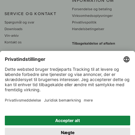
INFORMATION OM
Forsendelse og betaling
SERVICE OG KONTAKT
Virksomhedsoplysninger
Spørgsmål og svar
Privatlivspolitik
Downloads
Handelsbetingelser
Vin-arkiv
Kontakt os
Tilbagekaldelse af aftalen
Alle priser er inkl. moms, plus 39
DKK i fragt
- fra
450 DKK gratis fragt
Kundeservice:
+49 421 696 797-0
1.000 vinavlere –
Vinhandler
Tilbage
Over 7.000 vine
i år 2022