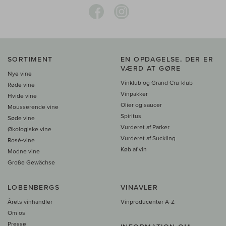
SORTIMENT
EN OPDAGELSE, DER ER
VÆRD AT GØRE
Nye vine
Vinklub og Grand Cru-klub
Røde vine
Vinpakker
Hvide vine
Olier og saucer
Mousserende vine
Spiritus
Søde vine
Vurderet af Parker
Økologiske vine
Vurderet af Suckling
Rosé-vine
Køb af vin
Modne vine
Große Gewächse
LOBENBERGS
VINAVLER
Årets vinhandler
Vinproducenter A-Z
Om os
Presse