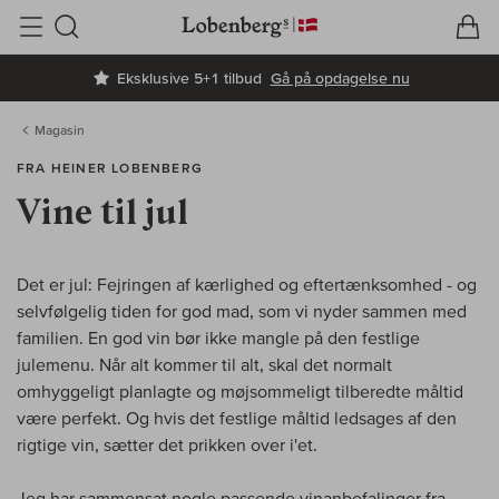
V
I
Søg
Eksklusive 5+1 tilbud
Gå på opdagelse nu
Magasin
FRA HEINER LOBENBERG
Vine til jul
Det er jul: Fejringen af kærlighed og eftertænksomhed - og
selvfølgelig tiden for god mad, som vi nyder sammen med
familien. En god vin bør ikke mangle på den festlige
julemenu. Når alt kommer til alt, skal det normalt
omhyggeligt planlagte og møjsommeligt tilberedte måltid
være perfekt. Og hvis det festlige måltid ledsages af den
rigtige vin, sætter det prikken over i'et.
Jeg har sammensat nogle passende vinanbefalinger fra