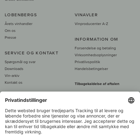
LOBENBERGS
VINAVLER
Årets vinhandler
Vinproducenter A-Z
Om os
Presse
INFORMATION OM
Forsendelse og betaling
SERVICE OG KONTAKT
Virksomhedsoplysninger
Spørgsmål og svar
Privatlivspolitik
Downloads
Handelsbetingelser
Vin-arkiv
Kontakt os
Tilbagekaldelse af aftalen
Alle priser er inkl. moms, plus 39
DKK i fragt
- fra
450 DKK gratis fragt