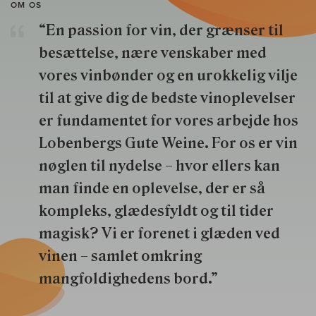
OM OS
“En passion for vin, der grænser til
besættelse, nære venskaber med
vores vinbønder og en urokkelig vilje
til at give dig de bedste vinoplevelser
er fundamentet for vores arbejde hos
Lobenbergs Gute Weine. For os er vin
nøglen til nydelse – hvor ellers kan
man finde en oplevelse, der er så
kompleks, glædesfyldt og til tider
magisk? Vi er forenet i glæden ved
vinen – samlet omkring
mangfoldighedens bord.”