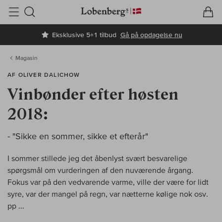
V
I
Søg
Eksklusive 5+1 tilbud
Gå på opdagelse nu
Magasin
AF OLIVER DALICHOW
Vinbønder efter høsten
2018:
- "Sikke en sommer, sikke et efterår"
I sommer stillede jeg det åbenlyst svært besvarelige
spørgsmål om vurderingen af den nuværende årgang.
Fokus var på den vedvarende varme, ville der være for lidt
syre, var der mangel på regn, var nætterne kølige nok osv.
pp ...