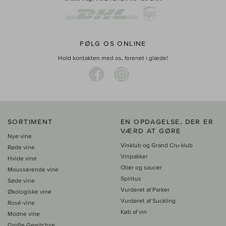
FØLG OS ONLINE
Hold kontakten med os, forenet i glæde!
SORTIMENT
EN OPDAGELSE, DER ER
VÆRD AT GØRE
Nye vine
Vinklub og Grand Cru-klub
Røde vine
Vinpakker
Hvide vine
Olier og saucer
Mousserende vine
Spiritus
Søde vine
Vurderet af Parker
Økologiske vine
Vurderet af Suckling
Rosé-vine
Køb af vin
Modne vine
Große Gewächse